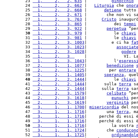
23 
  1,     2,   2, 635
 |          
ginocchio
”
24 
  1,     2,   2, 662
 |   
Liturgia
 che 
onor
25 
  1,     2,   2, 668
 |       
detiene
 tutto
26 
  1,     2,   2, 671
 |        che non vi s
27 
  1,     2,   3, 763
 |      
Cristo
 inaugur
28 
  1,     2,   3, 865
 |           dei 
tempi
29 
  1,     2,   3, 922
 |        
perpetua
 “pe
30
  1,     2,   3, 979
 |           le 
chiavi
31 
  1,     2,   3, 981
 |           le 
chiavi
32 
  1,     2,   3, 1003
|          e ci ha 
fa
33 
  1,     2,   3, 1023
|            
associat
34 
  1,     2,   3, 1028
|              
godere
35 
  1,     2,   3  
    |               VI. L
36 
  1,     2,   3, 1043
|           l'
espress
37 
  2,     1,   1, 1077
|        
benedizione
38 
  2,     2,   1, 1225
|         per 
entrare
39 
  2,     2,   1, 1405
|       
speranza
, que
40
  2,     2,   2, 1444
|           le 
chiavi
41 
  2,     2,   2, 1444
|       sulla 
terra
 s
42 
  2,     2,   2, 1444
|      sulla 
terra
 sa
43 
  2,     2,   3, 1579
|        
celibato
 “pe
44 
  2,     2,   3, 1618
|          
eunuchi
 pe
45 
  2,     2,   3, 1619
|        
verginità
 pe
46 
  3,     1,   1, 1700
| 
misericordia
 del no
47 
  3,     1,   1, 1716
|        una 
terra
, m
48 
  3,     1,   1, 1716
|     perché di essi 
49 
  3,     1,   1, 1716
|     perché di essi 
50
  3,     1,   1, 1716
|          la vostra 
51 
  3,     1,   1, 1724
|        che 
conducon
52 
  3,     1,   1, 1725
|          
ordinandol