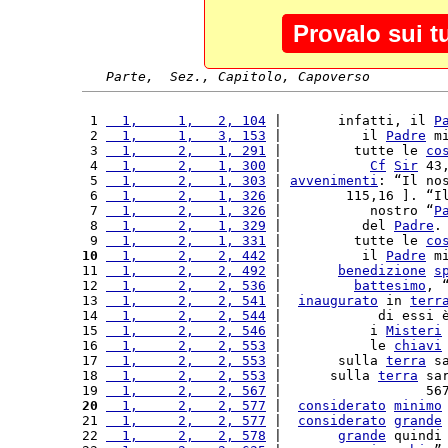
Provalo sui t
Parte,  Sez., Capitolo, Capoverso
 1 
  1,     1,   2, 104
 |       infatti, il 
P
 2 
  1,     1,   3, 153
 |          il 
Padre
 m
 3 
  1,     2,   1, 291
 |         tutte le 
co
 4 
  1,     2,   1, 300
 |           
Cf
Sir
 43
 5 
  1,     2,   1, 303
 | 
avvenimenti
: “Il no
 6 
  1,     2,   1, 326
 |        115,16 ]. “I
 7 
  1,     2,   1, 326
 |           nostro “
P
 8 
  1,     2,   1, 329
 |          del 
Padre
.
 9 
  1,     2,   1, 331
 |         tutte le 
co
10
  1,     2,   2, 442
 |          il 
Padre
 m
11 
  1,     2,   2, 492
 |       
benedizione
s
12 
  1,     2,   2, 536
 |         
battesimo
, 
13 
  1,     2,   2, 541
 |  
inaugurato
 in 
terr
14 
  1,     2,   2, 544
 |            di essi 
15 
  1,     2,   2, 546
 |           i 
Misteri
16 
  1,     2,   2, 553
 |           le 
chiavi
17 
  1,     2,   2, 553
 |       sulla 
terra
 s
18 
  1,     2,   2, 553
 |      sulla 
terra
 sa
19 
  1,     2,   2, 567
 |                  56
20
  1,     2,   2, 577
 |  
considerato
minimo
21 
  1,     2,   2, 577
 |  
considerato
grande
22 
  1,     2,   2, 578
 |       
grande
 quindi