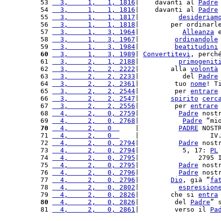
53 
  3,     1,   1, 1816
|    davanti al 
Padre
54 
  3,     1,   1, 1816
|    davanti al 
Padre
55 
  3,     1,   1, 1817
|          
desideriam
56 
  3,     1,   1, 1818
|        per ordinarl
57 
  3,     1,   3, 1964
|           
Alleanza
 
58 
  3,     1,   3, 1967
|         
ordinandole
59 
  3,     1,   3, 1984
|         
beatitudini
60
  3,     1,   3, 1989
| 
Convertitevi
, perch
61 
  3,     2,   1, 2188
|          
primogenit
62 
  3,     2,   2, 2222
|        alla 
volontà
63 
  3,     2,   2, 2233
|           del 
Padre
64 
  3,     2,   2, 2361
|         tuo 
nome
! T
65 
  3,     2,   2, 2544
|         per 
entrare
66 
  3,     2,   2, 2547
|        
spirito
cerc
67 
  3,     2,   2, 2556
|         per 
entrare
68 
  4,     2,   0, 2759
|          
Padre
 nost
69 
  4,     2,   0, 2768
|           
Padre
 “mi
70
  4,     2,   0  
    |          
PADRE
 NOST
71 
  4,     2,   0  
    |                  IV
72 
  4,     2,   0, 2794
|          
Padre
 nost
73 
  4,     2,   0, 2794
|           5, 17: 
PL
74 
  4,     2,   0, 2795
|               2795 
75 
  4,     2,   0, 2795
|          
Padre
 nost
76 
  4,     2,   0, 2796
|          
Padre
 nost
77 
  4,     2,   0, 2796
|        
Dio
, già “
fa
78 
  4,     2,   0, 2802
|          
espression
79 
  4,     2,   0, 2826
|        che si 
entra
80
  4,     2,   0, 2826
|         del 
Padre
” 
81 
  4,     2,   0, 2861
|         verso il 
Pa