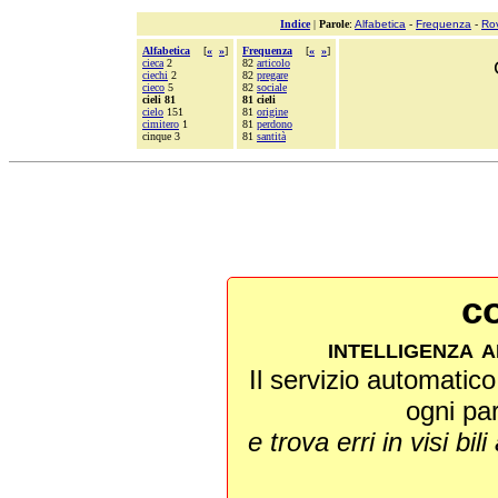
Indice
|
Parole
:
Alfabetica
-
Frequenza
-
Ro
Alfabetica
[
«
»
]
Frequenza
[
«
»
]
cieca
2
82
articolo
ciechi
2
82
pregare
cieco
5
82
sociale
cieli 81
81 cieli
cielo
151
81
origine
cimitero
1
81
perdono
cinque 3
81
santità
co
intelligenza a
Il servizio automatico 
ogni pa
e trova erri in visi bili