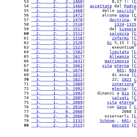
53 
  2,     2,   2, 1460
|           8,17 ): [
C
54 
  2,     2,   2, 1460
|  
accettate
 dal 
Padre
55 
  2,     2,   2, 1468
|       dello 
spirito
”
56 
  2,     2,   2, 1472
|       alcuna 
pena
 [
C
57 
  2,     2,   2, 1478
|          
doctrina
, 8
58 
  2,     2,   2, 1510
|            
1324
-
1325
59 
  2,     2,   2, 1511
|          del 
Signore
60
  2,     2,   2, 1512
|          
salvezza
 [
C
61 
  2,     2,   2, 1516
|           
infermi
 [
C
62 
  2,     2,   2, 1520
|         
Gc
 5,15 ) [
C
63 
  2,     2,   2, 1523
|           exeuntium”
64 
  2,     2,   3, 1582
|          
limitato
 [
C
65 
  2,     2,   3, 1617
|          
Alleanza
 [
C
66 
  2,     2,   3, 1631
|        
matrimonio
 [
C
67 
  2,     2,   3, 1661
|       
vita
eterna
 [
C
68 
  2,     2,   4, 1674
|             
601
; 
603
69 
  3,     1,   1, 1815
|           di essa [
C
70
  3,     1,   1, 1821
|           22; 
1821
c
71 
  3,     1,   3, 1989
|           
interiore
”
72 
  3,     1,   3, 1992
|           
eterna
: [
C
73 
  3,     1,   3, 1993
|     dinanzi a 
Dio
 [
C
74 
  3,     1,   3, 2005
|           
salvati
 [
C
75 
  3,     1,   3, 2009
|         
vita
eterna
”
76 
  3,     1,   3, 2016
|         con 
Gesù
 [ 
C
77 
  3,     2,   0, 2068
|               2068 I
78 
  3,     2,   0, 2068
|        osservarli [
C
79 
  3,     2,   1, 2132
|      
Schönm
., 
601
; 
c
80
  3,     2,   2, 2515
|           
peccato
 [
C