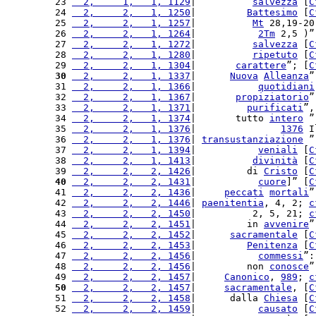
23 
  2,     1,   1, 1129
|          
salvezza
 [
C
24 
  2,     2,   1, 1250
|         
Battesimo
 [
C
25 
  2,     2,   1, 1257
|          
Mt
 28,19-20
26 
  2,     2,   1, 1264
|           
2Tm
 2,5 )”
27 
  2,     2,   1, 1272
|          
salvezza
 [
C
28 
  2,     2,   1, 1280
|          
ripetuto
 [
C
29 
  2,     2,   1, 1304
|       
carattere
”; [
C
30
  2,     2,   1, 1337
|      
Nuova
Alleanza
”
31 
  2,     2,   1, 1366
|           
quotidiani
32 
  2,     2,   1, 1367
|       
propiziatorio
”
33 
  2,     2,   1, 1371
|         
purificati
”,
34 
  2,     2,   1, 1374
|       tutto 
intero
 ”
35 
  2,     2,   1, 1376
|               
1376
 I
36 
  2,     2,   1, 1376
| 
transustanziazione
 ”
37 
  2,     2,   1, 1394
|           
veniali
 [
C
38 
  2,     2,   1, 1413
|          
divinità
 [
C
39 
  2,     2,   2, 1426
|         di 
Cristo
 [
C
40
  2,     2,   2, 1431
|           
cuore
]” [
C
41 
  2,     2,   2, 1436
|     
peccati
mortali
”
42 
  2,     2,   2, 1446
| 
paenitentia
, 4, 2; 
c
43 
  2,     2,   2, 1450
|          2, 5, 21; 
c
44 
  2,     2,   2, 1451
|         in 
avvenire
”
45 
  2,     2,   2, 1452
|      
sacramentale
 [
C
46 
  2,     2,   2, 1453
|         
Penitenza
 [
C
47 
  2,     2,   2, 1456
|           
commessi
”:
48 
  2,     2,   2, 1456
|         non 
conosce
”
49 
  2,     2,   2, 1457
|     
Canonico
, 
989
; 
c
50
  2,     2,   2, 1457
|     
sacramentale
, [
C
51 
  2,     2,   2, 1458
|      dalla 
Chiesa
 [
C
52 
  2,     2,   2, 1459
|           
causato
 [
C