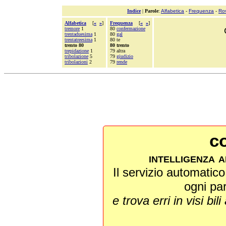
Indice
|
Parole
:
Alfabetica
-
Frequenza
-
Ro
Alfabetica
[
«
»
]
Frequenza
[
«
»
]
tremore
1
80
confermazione
trentaduesima
1
80
gal
trentatreesima
1
80 te
trento 80
80 trento
trepidazione
1
79 altra
tribolazione
5
79
giudizio
tribolazioni
2
79
rende
co
intelligenza a
Il servizio automatico 
ogni pa
e trova erri in visi bili