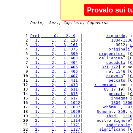
Provalo sui t
Parte,  Sez., Capitolo, Capoverso
 1 
Pref,     0,   2, 9
  |          
riguardo
, i
 2 
  1,     1,   2, 120
 |            
1334
-
1336
 3 
  1,     1,   3, 161
 |              3012; 
c
 4 
  1,     2,   1, 375
 |           
originali
”
 5 
  1,     2,   1, 390
 |       
progenitori
 [
C
 6 
  1,     2,   1, 403
 |       dell'
anima
” [
C
 7 
  1,     2,   1, 404
 |          
decaduta
 [
C
 8 
  1,     2,   1, 406
 |        
371
-
372
] e ne
 9 
  1,     2,   1, 406
 |          nel 
1546
 [
C
10
  1,     2,   1, 407
 |          
diavolo
” [
C
11 
  1,     2,   1, 411
 |           
peccato
 [
C
12 
  1,     2,   1, 419
 |     
riteniamo
, con i
13 
  1,     2,   2, 611
 |         
Gv
 17,19) [
C
14 
  1,     2,   2, 615
 |           
peccati
 [
C
15 
  1,     2,   2, 617
 |            
insegna
 i
16 
  1,     2,   3, 1022
|            
1304
-
1306
17 
  1,     2,   3, 1037
|        
Schönm
. , 
397
18 
  1,     2,   3, 1059
|      
Schönm
., 
859
; 
c
19 
  2,     1,   1, 1113
|          
ibid.
, 
1310
20
  2,     1,   1, 1114
|      nostro 
Signore
”
21 
  2,     1,   1, 1121
|          
indelebile
;
22 
  2,     1,   1, 1127
|       
significano
 [
C