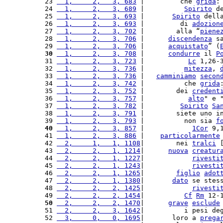
23 
  1,     2,   3, 683
 |         che 
grida
:
24 
  1,     2,   3, 689
 |          
Spirito
 d
25 
  1,     2,   3, 693
 |       
Spirito
 dell
26 
  1,     2,   3, 693
 |         di 
adozion
27 
  1,     2,   3, 702
 |        alla “
piene
28 
  1,     2,   3, 706
 |      
discendenza
 s
29 
  1,     2,   3, 706
 |      
acquistato
” (
30
  1,     2,   3, 708
 |      
condurre
 il 
P
31 
  1,     2,   3, 723
 |           
Lc
 1,26-
32 
  1,     2,   3, 736
 |          
mitezza
, 
33 
  1,     2,   3, 736
 |   
camminiamo
secon
34 
  1,     2,   3, 742
 |          che 
grida
35 
  1,     2,   3, 752
 |        dei 
credent
36 
  1,     2,   3, 757
 |           
alto
" e 
37 
  1,     2,   3, 782
 |         
Spirito
Sa
38 
  1,     2,   3, 791
 |        siete uno i
39 
  1,     2,   3, 793
 |          non sia 
f
40
  1,     2,   3, 857
 |            
1Cor
 9,
41 
  1,     2,   3, 886
 |    
particolarmente
42 
  2,     1,   1, 1108
|        nei 
tralci
 
43 
  2,     2,   1, 1214
|      
nuova
creatur
44 
  2,     2,   1, 1227
|            
rivesti
45 
  2,     2,   1, 1243
|            
rivesti
46 
  2,     2,   1, 1265
|        
figlio
adot
47 
  2,     2,   1, 1380
|       
dato
 se stes
48 
  2,     2,   2, 1425
|            
rivesti
49 
  2,     2,   2, 1454
|          
Cf
Rm
 12-
50
  2,     2,   2, 1470
|      
grave
esclude
51 
  2,     2,   3, 1642
|          i pesi de
52 
  3,     0,   0, 1695
|       loro a 
prega