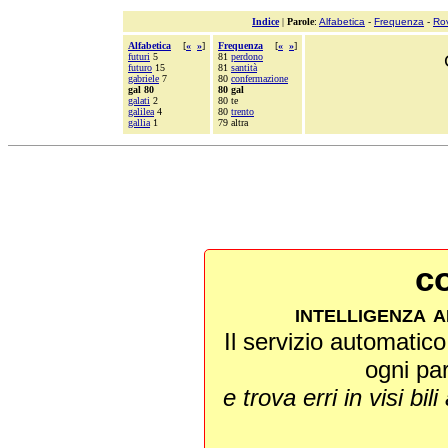
Indice
|
Parole
:
Alfabetica
-
Frequenza
-
Ro
Alfabetica
[
«
»
]
Frequenza
[
«
»
]
futuri
5
81
perdono
futuro
15
81
santità
gabriele
7
80
confermazione
gal 80
80 gal
galati
2
80 te
galilea
4
80
trento
gallia
1
79 altra
co
intelligenza a
Il servizio automatico 
ogni pa
e trova erri in visi bili