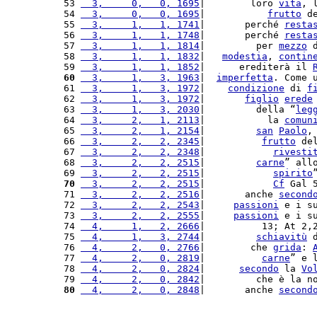
53 
  3,     0,   0, 1695
|        loro 
vita
, 
54 
  3,     0,   0, 1695
|           
frutto
 d
55 
  3,     1,   1, 1741
|       perché 
resta
56 
  3,     1,   1, 1748
|       perché 
resta
57 
  3,     1,   1, 1814
|         per 
mezzo
 
58 
  3,     1,   1, 1832
|   
modestia
, 
contin
59 
  3,     1,   1, 1852
|      erediterà il 
60
  3,     1,   3, 1963
|  
imperfetta
. Come 
61 
  3,     1,   3, 1972
|    
condizione
 di 
f
62 
  3,     1,   3, 1972
|       
figlio
erede
63 
  3,     1,   3, 2030
|         della “
leg
64 
  3,     2,   1, 2113
|           la 
comun
65 
  3,     2,   1, 2154
|         
san
Paolo
,
66 
  3,     2,   2, 2345
|          
frutto
 de
67 
  3,     2,   2, 2348
|            
rivesti
68 
  3,     2,   2, 2515
|         
carne
” all
69 
  3,     2,   2, 2515
|            
spirito
70
  3,     2,   2, 2515
|            
Cf
 Gal 
71 
  3,     2,   2, 2516
|       anche 
second
72 
  3,     2,   2, 2543
|     
passioni
 e i s
73 
  3,     2,   2, 2555
|     
passioni
 e i s
74 
  4,     1,   2, 2666
|          13; At 2,
75 
  4,     1,   3, 2744
|         
schiavitù
 
76 
  4,     2,   0, 2766
|        che 
grida
: 
77 
  4,     2,   0, 2819
|          
carne
” e 
78 
  4,     2,   0, 2824
|      
secondo
 la 
Vo
79 
  4,     2,   0, 2842
|         che è la n
80
  4,     2,   0, 2848
|       anche 
second