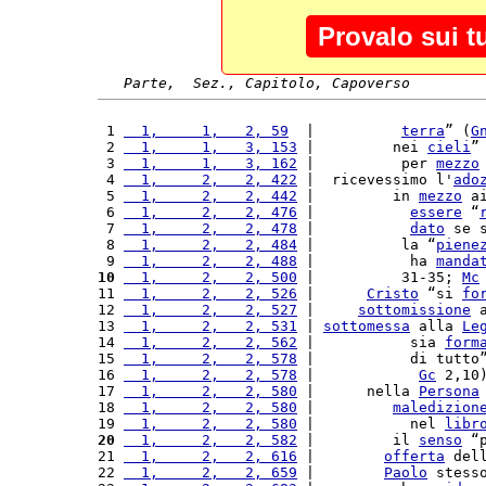
Provalo sui t
Parte,  Sez., Capitolo, Capoverso
 1 
  1,     1,   2, 59
  |          
terra
” (
G
 2 
  1,     1,   3, 153
 |         nei 
cieli
”
 3 
  1,     1,   3, 162
 |          per 
mezzo
 4 
  1,     2,   2, 422
 |  ricevessimo l'
ado
 5 
  1,     2,   2, 442
 |         in 
mezzo
 a
 6 
  1,     2,   2, 476
 |           
essere
 “
 7 
  1,     2,   2, 478
 |           
dato
 se 
 8 
  1,     2,   2, 484
 |          la “
piene
 9 
  1,     2,   2, 488
 |           ha 
manda
10
  1,     2,   2, 500
 |          31-35; 
Mc
11 
  1,     2,   2, 526
 |      
Cristo
 “si 
fo
12 
  1,     2,   2, 527
 |     
sottomissione
 
13 
  1,     2,   2, 531
 | 
sottomessa
 alla 
Le
14 
  1,     2,   2, 562
 |           sia 
form
15 
  1,     2,   2, 578
 |           di tutto
16 
  1,     2,   2, 578
 |            
Gc
 2,10
17 
  1,     2,   2, 580
 |      nella 
Persona
18 
  1,     2,   2, 580
 |         
maledizion
19 
  1,     2,   2, 580
 |           nel 
libr
20
  1,     2,   2, 582
 |         il 
senso
 “
21 
  1,     2,   2, 616
 |        
offerta
 del
22 
  1,     2,   2, 659
 |        
Paolo
 stess