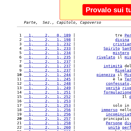
Provalo sui t
Parte,  Sez., Capitolo, Capoverso
 1 
  1,     2,   0, 189
 |                 tre 
Pe
 2 
  1,     2,   1, 198
 |                 
divina
 3 
  1,     2,   1, 232
 |                
cristia
 4 
  1,     2,   1, 233
 |            
Spirito
San
 5 
  1,     2,   1, 234
 |                
mistero
 6 
  1,     2,   1, 235
 |         
rivelato
 il 
mi
 7 
  1,     2,   1, 237
 |                       
 8 
  1,     2,   1, 237
 |            
intimità
 de
 9 
  1,     2,   1, 237
 |                 
Rivela
10
  1,     2,   1, 244
 |         
pienezza
 il 
Mi
11 
  1,     2,   1, 245
 |                è la 
Te
12 
  1,     2,   1, 248
 |             
confessato
13 
  1,     2,   1, 249
 |             
verità
riv
14 
  1,     2,   1, 251
 |            
formulazion
15 
  1,     2,   1, 252
 |                    Il 
16 
  1,     2,   1, 253
 |                       
17 
  1,     2,   1, 253
 |                solo in
18 
  1,     2,   1, 256
 |           
immerso
 nell
19 
  1,     2,   1, 256
 |             
incomincia
20
  1,     2,   1, 257
 |            principalis
21 
  1,     2,   1, 258
 |             
Persone
di
22 
  1,     2,   1, 260
 |              
unità
per