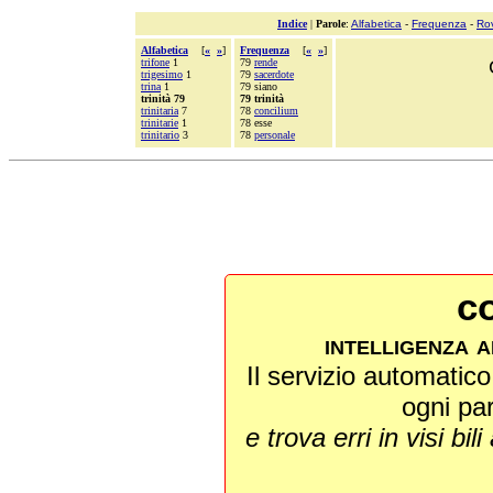
Indice
|
Parole
:
Alfabetica
-
Frequenza
-
Ro
Alfabetica
[
«
»
]
Frequenza
[
«
»
]
trifone
1
79
rende
trigesimo
1
79
sacerdote
trina
1
79 siano
trinità 79
79 trinità
trinitaria
7
78
concilium
trinitarie
1
78 esse
trinitario
3
78
personale
co
intelligenza a
Il servizio automatico 
ogni pa
e trova erri in visi bili