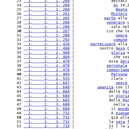
23 
  1,     2,   1, 260
 |                abitati
24 
  1,     2,   1, 260
 |                 
Gv
 14,
25 
  1,     2,   1, 260
 |                  
Beata
26 
  1,     2,   1, 261
 |                
Mistero
27 
  1,     2,   1, 265
 |             
parte
 alla
28 
  1,     2,   1, 266
 |              
venerare
 
29 
  1,     2,   1, 266
 |                solo ne
30
  1,     2,   1, 267
 |              ciò che l
31 
  1,     2,   1, 289
 |                  
opera
32 
  1,     2,   1, 292
 |                 
comune
33 
  1,     2,   2, 426
 |       
partecipare
 alla
34 
  1,     2,   2, 468
 |           nostro 
Gesù
35 
  1,     2,   2, 468
 |                
gloria
 
36 
  1,     2,   2, 469
 |                 che se
37 
  1,     2,   2, 470
 |               essa 
der
38 
  1,     2,   2, 470
 |              
personale
39 
  1,     2,   2, 470
 |              
comportam
40
  1,     2,   2, 495
 |                
Persona
41 
  1,     2,   2, 555
 |                clara -
42 
  1,     2,   2, 647
 |                  
opera
43 
  1,     2,   2, 648
 |          
umanità
 con i
44 
  1,     2,   3, 684
 |               delle 
Pe
45 
  1,     2,   3, 684
 |               in 
glori
46 
  1,     2,   3, 685
 |               delle 
Pe
47 
  1,     2,   3, 689
 |                 nella 
48 
  1,     2,   3, 689
 |                il 
mond
49 
  1,     2,   3, 732
 |                è 
piena
50
  1,     2,   3, 732
 |                già all
51 
  1,     2,   3, 732
 |               la 
vera
52 
  1,     2,   3, 735
 |               21 ] la 