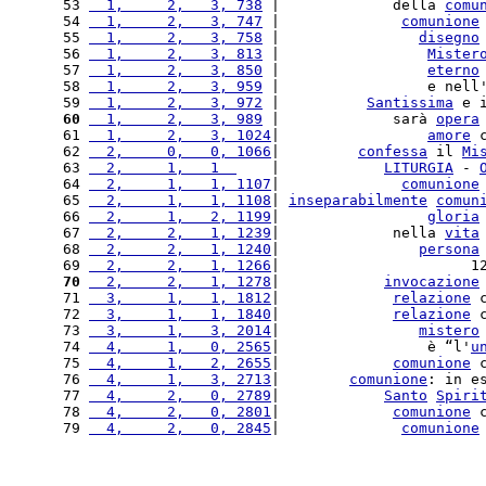
53 
  1,     2,   3, 738
 |             della 
comu
54 
  1,     2,   3, 747
 |              
comunione
55 
  1,     2,   3, 758
 |                
disegno
56 
  1,     2,   3, 813
 |                 
Mister
57 
  1,     2,   3, 850
 |                 
eterno
58 
  1,     2,   3, 959
 |                 e nell
59 
  1,     2,   3, 972
 |          
Santissima
 e 
60
  1,     2,   3, 989
 |             sarà 
opera
61 
  1,     2,   3, 1024
|                 
amore
 
62 
  2,     0,   0, 1066
|         
confessa
 il 
Mi
63 
  2,     1,   1  
    |            
LITURGIA
 - 
64 
  2,     1,   1, 1107
|              
comunione
65 
  2,     1,   1, 1108
| 
inseparabilmente
comun
66 
  2,     1,   2, 1199
|                 
gloria
67 
  2,     2,   1, 1239
|             nella 
vita
68 
  2,     2,   1, 1240
|                
persona
69 
  2,     2,   1, 1266
|                      1
70
  2,     2,   1, 1278
|            
invocazione
71 
  3,     1,   1, 1812
|             
relazione
 
72 
  3,     1,   1, 1840
|             
relazione
 
73 
  3,     1,   3, 2014
|                
mistero
74 
  4,     1,   0, 2565
|                 è “l'
u
75 
  4,     1,   2, 2655
|             
comunione
 
76 
  4,     1,   3, 2713
|        
comunione
: in e
77 
  4,     2,   0, 2789
|            
Santo
Spiri
78 
  4,     2,   0, 2801
|             
comunione
 
79 
  4,     2,   0, 2845
|              
comunione