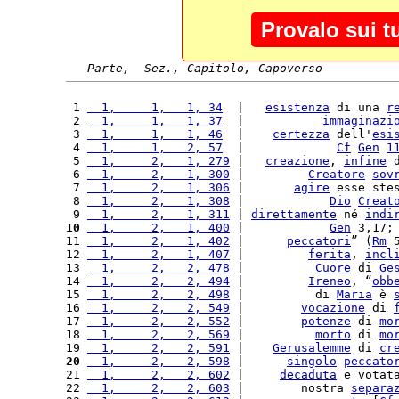
Provalo sui t
Parte,  Sez., Capitolo, Capoverso
 1 
  1,     1,   1, 34
  |   
esistenza
 di una 
r
 2 
  1,     1,   1, 37
  |           
immaginazi
 3 
  1,     1,   1, 46
  |    
certezza
 dell'
esi
 4 
  1,     1,   2, 57
  |             
Cf
Gen
1
 5 
  1,     2,   1, 279
 |   
creazione
, 
infine
 
 6 
  1,     2,   1, 300
 |         
Creatore
sov
 7 
  1,     2,   1, 306
 |       
agire
 esse ste
 8 
  1,     2,   1, 308
 |            
Dio
Creat
 9 
  1,     2,   1, 311
 | 
direttamente
 né 
indi
10
  1,     2,   1, 400
 |            
Gen
 3,17;
11 
  1,     2,   1, 402
 |      
peccatori
” (
Rm
 
12 
  1,     2,   1, 407
 |         
ferita
, 
incl
13 
  1,     2,   2, 478
 |          
Cuore
 di 
Ge
14 
  1,     2,   2, 494
 |         
Ireneo
, “
obb
15 
  1,     2,   2, 498
 |          di 
Maria
 è 
16 
  1,     2,   2, 549
 |        
vocazione
 di 
17 
  1,     2,   2, 552
 |        
potenze
 di 
mo
18 
  1,     2,   2, 569
 |          
morto
 di 
mo
19 
  1,     2,   2, 591
 |    
Gerusalemme
 di 
cr
20
  1,     2,   2, 598
 |      
singolo
peccato
21 
  1,     2,   2, 602
 |     
decaduta
 e votat
22 
  1,     2,   2, 603
 |        nostra 
separa