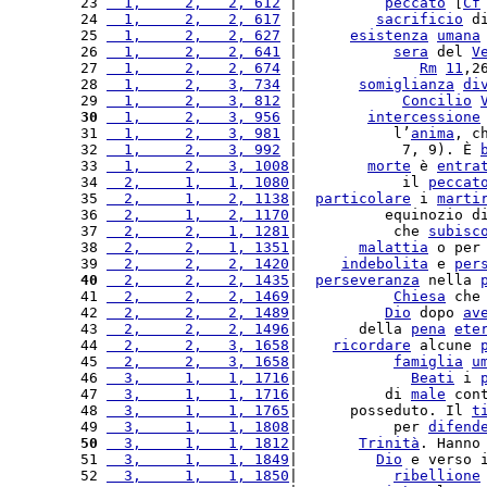
23 
  1,     2,   2, 612
 |          
peccato
 [
Cf
24 
  1,     2,   2, 617
 |         
sacrificio
 d
25 
  1,     2,   2, 627
 |      
esistenza
umana
26 
  1,     2,   2, 641
 |           
sera
 del 
V
27 
  1,     2,   2, 674
 |              
Rm
11
,2
28 
  1,     2,   3, 734
 |       
somiglianza
di
29 
  1,     2,   3, 812
 |            
Concilio
30
  1,     2,   3, 956
 |        
intercessione
31 
  1,     2,   3, 981
 |           l’
anima
, c
32 
  1,     2,   3, 992
 |            7, 9). È 
33 
  1,     2,   3, 1008
|        
morte
 è 
entra
34 
  2,     1,   1, 1080
|            il 
peccat
35 
  2,     1,   2, 1138
|  
particolare
 i 
marti
36 
  2,     1,   2, 1170
|          equinozio d
37 
  2,     2,   1, 1281
|           che 
subisc
38 
  2,     2,   1, 1351
|       
malattia
 o per
39 
  2,     2,   2, 1420
|     
indebolita
 e 
per
40
  2,     2,   2, 1435
|  
perseveranza
 nella 
41 
  2,     2,   2, 1469
|           
Chiesa
 che
42 
  2,     2,   2, 1489
|          
Dio
 dopo 
av
43 
  2,     2,   2, 1496
|       della 
pena
ete
44 
  2,     2,   3, 1658
|    
ricordare
 alcune 
45 
  2,     2,   3, 1658
|           
famiglia
u
46 
  3,     1,   1, 1716
|             
Beati
 i 
47 
  3,     1,   1, 1716
|          di 
male
 con
48 
  3,     1,   1, 1765
|      posseduto. Il 
t
49 
  3,     1,   1, 1808
|           per 
difend
50
  3,     1,   1, 1812
|       
Trinità
. Hanno
51 
  3,     1,   1, 1849
|         
Dio
 e verso 
52 
  3,     1,   1, 1850
|           
ribellione