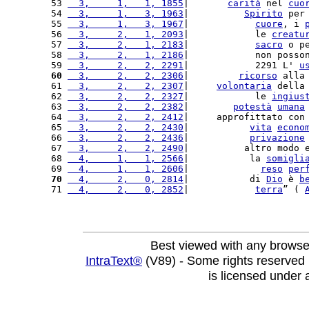
53 
  3,     1,   1, 1855
|       
carità
 nel 
cuo
54 
  3,     1,   3, 1963
|          
Spirito
 per
55 
  3,     1,   3, 1967
|            
cuore
, i 
56 
  3,     2,   1, 2093
|            le 
creatu
57 
  3,     2,   1, 2183
|            
sacro
 o p
58 
  3,     2,   1, 2186
|            non posso
59 
  3,     2,   2, 2291
|            2291 L' 
u
60
  3,     2,   2, 2306
|         
ricorso
 alla
61 
  3,     2,   2, 2307
|     
volontaria
 della
62 
  3,     2,   2, 2327
|            le 
ingius
63 
  3,     2,   2, 2382
|        
potestà
umana
64 
  3,     2,   2, 2412
|     approfittato con
65 
  3,     2,   2, 2430
|           
vita
econo
66 
  3,     2,   2, 2436
|           
privazione
67 
  3,     2,   2, 2490
|          altro modo 
68 
  4,     1,   1, 2566
|           la 
somigli
69 
  4,     1,   1, 2606
|             
reso
per
70
  4,     2,   0, 2814
|           di 
Dio
 è 
b
71 
  4,     2,   0, 2852
|            
terra
” ( 
Best viewed with any browse
IntraText®
(V89) - Some rights reserved
is licensed under