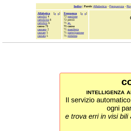
Indice
|
Parole
:
Alfabetica
-
Frequenza
-
Ro
Alfabetica
[
«
»
]
Frequenza
[
«
»
]
cattolici
4
72
passione
cattolicità
8
72 perciò
cattolico
6
71
ap.
causa 71
71 causa
causano
2
71
manifesta
causare
5
71
partecipazione
causata
5
71
pienezza
co
intelligenza a
Il servizio automatico 
ogni pa
e trova erri in visi bili