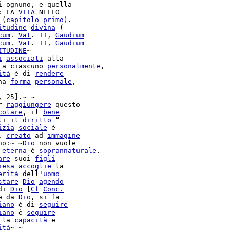
i ognuno, e quella

: LA 
VITA
 NELLO

 (
capitolo
primo
).

itudine
divina
 (

cum
. 
Vat
. II, 
Gaudium
cum
. 
Vat
. II, 
Gaudium
ITUDINE
~

i
associati
 a ciascuno 
personalmente
,

ità
 è di 
rendere
na 
forma
personale
,

, 25].~ ~

r 
raggiungere
 questo

colare
, il 
bene
li il 
diritto
 “

izia
sociale
 è

, 
creato
 ad 
immagine
no:~ ~
Dio
 non vuole

eterna
 è 
soprannaturale
.

are
 suoi 
figli
iesa
accoglie
 la

erità
 dell'
uomo
stare
Dio
agendo
di 
Dio
 [
Cf
Conc.
e da 
Dio
, si fa

iano
 è di 
seguire
iano
 è 
seguire
 la 
capacità
 e

ità
~ ~
