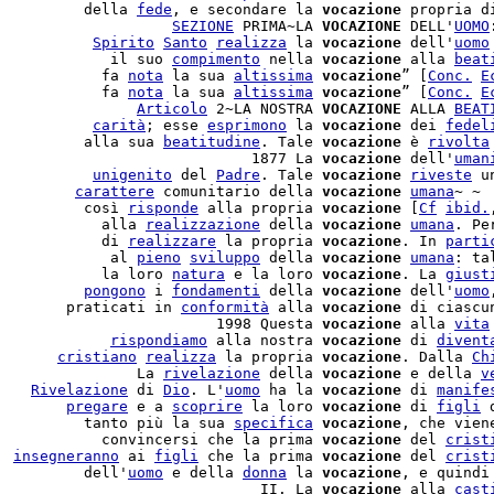
          della 
fede
, e secondare la 
vocazione
 propria d
                    
SEZIONE
 PRIMA~LA 
VOCAZIONE
 DELL'
UOMO
           
Spirito
Santo
realizza
 la 
vocazione
 dell'
uomo
             il suo 
compimento
 nella 
vocazione
 alla 
beat
            fa 
nota
 la sua 
altissima
vocazione
” [
Conc.
E
            fa 
nota
 la sua 
altissima
vocazione
” [
Conc.
E
                
Articolo
 2~LA NOSTRA 
VOCAZIONE
 ALLA 
BEAT
           
carità
; esse 
esprimono
 la 
vocazione
 dei 
fedel
          alla sua 
beatitudine
. Tale 
vocazione
 è 
rivolta
                             1877 La 
vocazione
 dell'
uman
           
unigenito
 del 
Padre
. Tale 
vocazione
riveste
 u
         
carattere
 comunitario della 
vocazione
umana
~ ~

          così 
risponde
 alla propria 
vocazione
 [
Cf
ibid.
            alla 
realizzazione
 della 
vocazione
umana
. Pe
            di 
realizzare
 la propria 
vocazione
. In 
parti
             al 
pieno
sviluppo
 della 
vocazione
umana
: ta
            la loro 
natura
 e la loro 
vocazione
. La 
giust
          
pongono
 i 
fondamenti
 della 
vocazione
 dell'
uomo
        praticati in 
conformità
 alla 
vocazione
 di ciascu
                         1998 Questa 
vocazione
 alla 
vita
             
rispondiamo
 alla nostra 
vocazione
 di 
divent
       
cristiano
realizza
 la propria 
vocazione
. Dalla 
Ch
                La 
rivelazione
 della 
vocazione
 e della 
v
    
Rivelazione
 di 
Dio
. L'
uomo
 ha la 
vocazione
 di 
manife
        
pregare
 e a 
scoprire
 la loro 
vocazione
 di 
figli
 
          tanto più la sua 
specifica
vocazione
, che vien
            convincersi che la prima 
vocazione
 del 
crist
  
insegneranno
 ai 
figli
 che la prima 
vocazione
 del 
crist
          dell'
uomo
 e della 
donna
 la 
vocazione
, e quindi
                              II. La 
vocazione
 alla 
cast