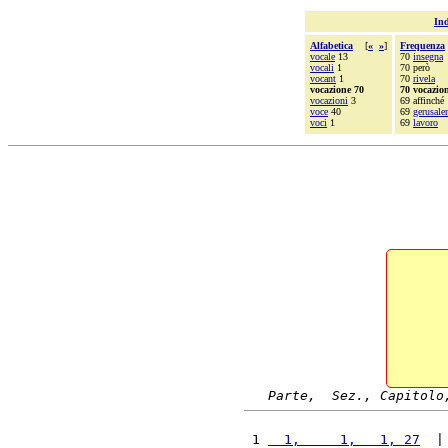
Ind
Alfabetica
[
«
»
]
Frequenza
vocale
13
70
insegna
vocali
1
70 però
vocant
1
70
rivela
vocazione 70
70 vocazio
vocazioni
3
69 affinché
voce
40
69
gerusal
voci
1
69
lavoro
Parte,  Sez., Capitolo
 1 
  1,     1,   1, 27
  |