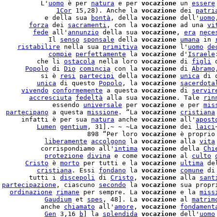
           L'
uomo
 è per 
natura
 e per 
vocazione
 un 
essere
               
1Cor
 15,28). Anche la 
vocazione
 dei 
patri
            e della sua 
bontà
, della 
vocazione
 dell'
uomo
        
forza
 dei 
sacramenti
, con la 
vocazione
 ad una 
vi
         
fede
 all'
annunzio
 della sua 
vocazione
, 
era
nece
             Il 
senso
sponsale
 della 
vocazione
umana
 in 
     
ristabilire
 nella sua 
primitiva
vocazione
 l'
uomo
de
             
compie
perfettamente
 la 
vocazione
 d'
Israele
          che li 
ostacola
 nella loro 
vocazione
 di 
figli
 
       
Popolo
 di 
Dio
comincia
 con la 
vocazione
 di 
Abramo
           si è 
resi
partecipi
 della 
vocazione
unica
 di 
          
unica
 di questo 
Popolo
, la 
vocazione
sacerdota
      
vivendo
conformemente
 a questa 
vocazione
 di 
servir
        
accresciuta
fedeltà
 alla sua 
vocazione
. Tale 
rin
              essendo 
universale
 per 
vocazione
 e per 
mis
  
partecipano
 a questa 
missione
. “La 
vocazione
cristiana
      infatti è per sua 
natura
 anche 
vocazione
 all'
apost
          
Lumen
gentium
, 31].~ ~ ~La 
vocazione
 dei 
laici
                       898 “Per loro 
vocazione
 è proprio
            
liberamente
accolgono
 la 
vocazione
 alla 
vita
           corrispondiamo all'
intima
vocazione
 della 
Chi
            
protezione
divina
 e come 
vocazione
 al 
culto
       
Cristo
 è 
morto
 per tutti e la 
vocazione
ultima
 de
          
cristiana
. Essi 
fondano
 la 
vocazione
comune
 di
        tutti i 
discepoli
 di 
Cristo
, 
vocazione
 alla 
sant
 
partecipazione
, ciascuno 
secondo
 la 
vocazione
 sua propr
   
ordinazione
rimane
 per sempre. La 
vocazione
 e la 
miss
            
Gaudium
 et 
spes
, 48]. La 
vocazione
 al 
matrim
           anche 
chiamato
 all'
amore
, 
vocazione
fondament
            
Gen
 3,16 
b
] la 
splendida
vocazione
 dell'
uomo