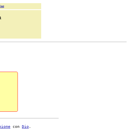
Text
a
nione
 con 
Dio
.
