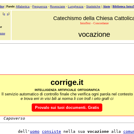
ice
|
Parole
:
Alfabetica
-
Frequenza
-
Rovesciate
-
Lunghezza
-
Statistiche
|
Aiuto
|
Biblioteca Intra
[
«
»
]
Catechismo della Chiesa Cattolic
IntraText - Concordanze
ne
vocazione
emme
corrige.it
intelligenza artificiale ortografica
Il servizio automatico di controllo finale che verifica ogni parola nel contesto
e trova erri in visi bili ai norma li con troll i orto grafi ci
Provalo sui tuoi documenti. Gratis
, Capoverso
        dell'
uomo
consiste
 nella sua 
vocazione
 alla 
comu