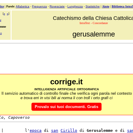
ice
|
Parole
:
Alfabetica
-
Frequenza
-
Rovesciate
-
Lunghezza
-
Statistiche
|
Aiuto
|
Biblioteca Intra
[
«
»
]
Catechismo della Chiesa Cattolic
e
IntraText - Concordanze
lemme
gerusalemme
io
corrige.it
intelligenza artificiale ortografica
Il servizio automatico di controllo finale che verifica ogni parola nel contesto
e trova erri in visi bili ai norma li con troll i orto grafi ci
Provalo sui tuoi documenti. Gratis
lo, Capoverso
 |         l'
epoca
 di 
san
Cirillo
 di 
Gerusalemme
 e di 
sa