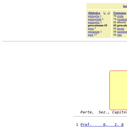
Ind
Alfabetica
[
«
»
]
Frequenza
germoglia
1
70
rivela
germoglierà
1
70
vocazion
germoglio
1
69 affinché
gerusalemme 69
69 gerusa
gesta
7
69
lavoro
gestazione
1
69
sacerdoz
gesti
17
69
vera
Parte,  Sez., Capito
 1 
Pref,     0,   2, 8
 