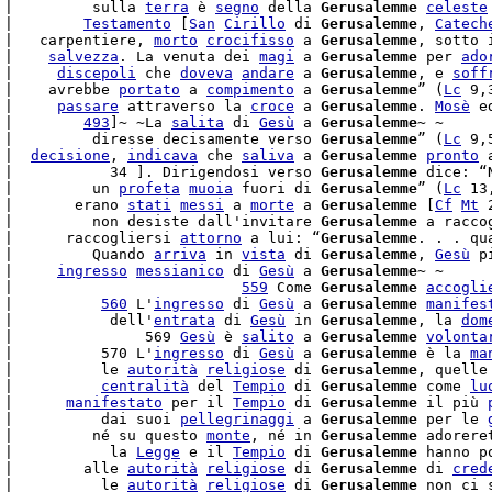
 |         sulla 
terra
 è 
segno
 della 
Gerusalemme
celeste
 |        
Testamento
 [
San
Cirillo
 di 
Gerusalemme
, 
Catech
 |   carpentiere, 
morto
crocifisso
 a 
Gerusalemme
, sotto 
 |    
salvezza
. La venuta dei 
magi
 a 
Gerusalemme
 per 
ado
 |     
discepoli
 che 
doveva
andare
 a 
Gerusalemme
, e 
soff
 |    avrebbe 
portato
 a 
compimento
 a 
Gerusalemme
” (
Lc
 9,
 |     
passare
 attraverso la 
croce
 a 
Gerusalemme
. 
Mosè
 e
 |        
493
]~ ~La 
salita
 di 
Gesù
 a 
Gerusalemme
 |         diresse decisamente verso 
Gerusalemme
” (
Lc
 9,
 |  
decisione
, 
indicava
 che 
saliva
 a 
Gerusalemme
pronto
 
 |           34 ]. Dirigendosi verso 
Gerusalemme
 dice: “
 |         un 
profeta
muoia
 fuori di 
Gerusalemme
” (
Lc
 13
 |       erano 
stati
messi
 a 
morte
 a 
Gerusalemme
 [
Cf
Mt
 
 |         non desiste dall'invitare 
Gerusalemme
 a racco
 |      raccogliersi 
attorno
 a lui: “
Gerusalemme
. . . qu
 |         Quando 
arriva
 in 
vista
 di 
Gerusalemme
, 
Gesù
 p
 |     
ingresso
messianico
 di 
Gesù
 a 
Gerusalemme
~ ~

 |                          
559
 Come 
Gerusalemme
accogli
 |          
560
 L'
ingresso
 di 
Gesù
 a 
Gerusalemme
manifes
 |           dell'
entrata
 di 
Gesù
 in 
Gerusalemme
, la 
dom
 |               569 
Gesù
 è 
salito
 a 
Gerusalemme
volonta
 |          570 L'
ingresso
 di 
Gesù
 a 
Gerusalemme
 è la 
ma
 |          le 
autorità
religiose
 di 
Gerusalemme
, quelle
 |          
centralità
 del 
Tempio
 di 
Gerusalemme
 come 
lu
 |      
manifestato
 per il 
Tempio
 di 
Gerusalemme
 il più 
 |          dai suoi 
pellegrinaggi
 a 
Gerusalemme
 per le 
 |         né su questo 
monte
, né in 
Gerusalemme
 adorere
 |           la 
Legge
 e il 
Tempio
 di 
Gerusalemme
 hanno p
 |        alle 
autorità
religiose
 di 
Gerusalemme
 di 
cred
 |          le 
autorità
religiose
 di 
Gerusalemme
 non ci 