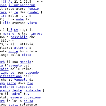
 [
Cf
Ap
 21,1-22,5 ].~ ~

eses
illuminandorum
,

il procuratore 
Ponzio
rare
 il 
re
 dei 
giudei
 [

rire
 molto. . . e

31). Una 
nube
 li

d 
Elia
 avevano 
visto
51) [
Cf
Gv
 13,1 ].

a 
morire
. A tre 
riprese
Non è 
possibile
 che

,33).~ ~

23,37 a]. Tuttavia,

gliersi 
attorno
 a

ante 
volte
 ho voluto

iange sulla 
città
erà
 il suo 
Messia
ta
 l'
avvento
 del

enica
 delle Palme,

riamente
, pur 
sapendo
nifestazione
 dell'

 che il 
Vangelo
 di

ogo
santo
 dove 
Dio
profondo
rispetto
.

grandi
feste
giudaiche
 [

te il 
Padre
” (
Gv
otuto 
essere
occasione
ere
 in lui a 
causa
sono 
stati
 solamente
