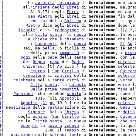
 |          Le 
autorità
religiose
 di 
Gerusalemme
 non son
 |        all'
insieme
 degli 
Ebrei
 di 
Gerusalemme
, malgra
 |           At 3,17) degli 
Ebrei
 di 
Gerusalemme
 ed anch
 |          
san
Pietro
 agli 
Ebrei
 di 
Gerusalemme
fin
 dal
 |           con lui dalla 
Galilea
 a 
Gerusalemme
”, i qua
 |         
Pietro
 dice agli 
Ebrei
 di 
Gerusalemme
 dopo la
 |      
Israele
” e la “
redenzione
 di 
Gerusalemme
” (
Lc
 2,
 |        alla 
Città
santa
, la 
nuova
Gerusalemme
 |         La 
Chiesa
 che è 
chiamata
 "
Gerusalemme
 che è i
 |           i 
basamenti
 della 
nuova
Gerusalemme
 [
Cf
Ap
 
 |        sei, ma 
bella
, o 
figlia
 di 
Gerusalemme
: se anc
 |           Nella prima 
comunità
 di 
Gerusalemme
, i 
disc
0
|       
oggi
 nella 
pace
 della 
santa
Gerusalemme
, con la
7
|        del 
Regno
, 
casa
 del 
Padre
, 
Gerusalemme
celeste
4
|        
universo
, [
Cf
Ap
 21,5 ] la 
Gerusalemme
celeste
0
|           
eterna
 [ 
San
Cirillo
 di 
Gerusalemme
, 
Catech
9
|        
creazione
 ai 
cantici
 della 
Gerusalemme
celeste
0
|    
celebrata
 nella 
santa
città
 di 
Gerusalemme
8
|           
Città
santa
, la 
celeste
Gerusalemme
 verso l
0
|           Dalla prima 
comunità
 di 
Gerusalemme
fino
 al
5
|    
Passione
, che avrebbe 
subìto
 a 
Gerusalemme
, come d
5
|             
1315
 “Gli 
Apostoli
, a 
Gerusalemme
, sepper
9
|       
Agnello
 [
Cf
Ap
 19,9 ] nella 
Gerusalemme
celeste
4
| 
messianica
 della 
restaurazione
 di 
Gerusalemme
. 
Gesù
 h
2
|          
Signore
. Della 
Chiesa
 di 
Gerusalemme
 è 
detto
1
|      degli 
uomini
 [
San
Cirillo
 di 
Gerusalemme
, 
Catech
6
|      nella “
città
santa
, la 
nuova
Gerusalemme
” che 
sc
4
|       
esempio
 la 
povera
vedova
 di 
Gerusalemme
, la qua
0
|                 2580 Il 
Tempio
 di 
Gerusalemme
, la 
cas
6
|   
occasione
 delle 
solenni
feste
 a 
Gerusalemme
 e ogni 