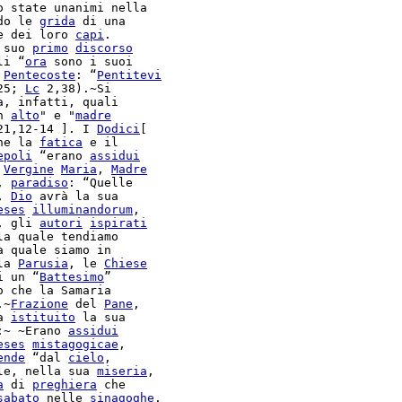
o state unanimi nella

do le 
grida
 di una

e dei loro 
capi
.

 suo 
primo
discorso
li “
ora
 sono i suoi

 
Pentecoste
: “
Pentitevi
25; 
Lc
 2,38).~Si

n 
alto
" e "
madre
21,12-14 ]. I 
Dodici
[

he la 
fatica
 e il

epoli
 “erano 
assidui
 
Vergine
Maria
, 
Madre
, 
paradiso
: “Quelle

, 
Dio
 avrà la sua

eses
illuminandorum
,

, gli 
autori
ispirati
a quale siamo in

la 
Parusia
, le 
Chiese
i un “
Battesimo
”

o che la Samaria

.~
Frazione
 del 
Pane
,

a 
istituito
 la sua

:~ ~Erano 
assidui
eses
mistagogicae
,

ende
 “dal 
cielo
,

le, nella sua 
miseria
a
 di 
preghiera
 che

sabato
 nelle 
sinagoghe
.
