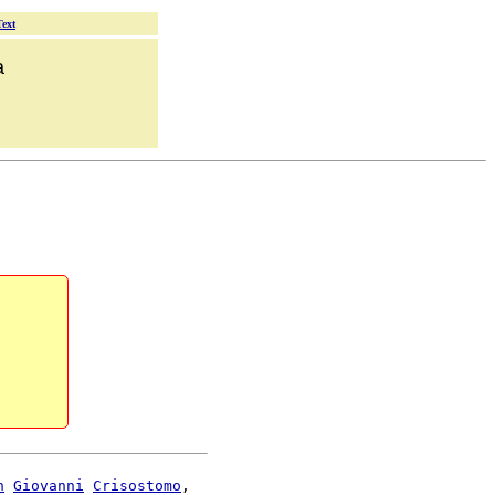
Text
a
n
Giovanni
Crisostomo
,
