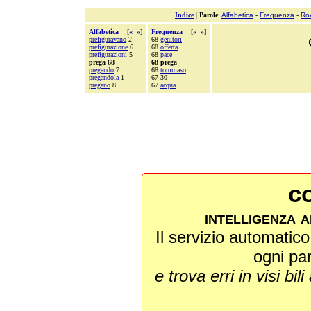
Indice
|
Parole
:
Alfabetica
-
Frequenza
-
Ro
Alfabetica
[
«
»
]
Frequenza
[
«
»
]
prefiguravano
2
68
genitori
prefigurazione
6
68
offerta
prefigurazioni
5
68
pace
prega 68
68 prega
pregando
7
68
tommaso
pregandola
1
67 30
pregano
8
67
acqua
co
intelligenza a
Il servizio automatico 
ogni pa
e trova erri in visi bili