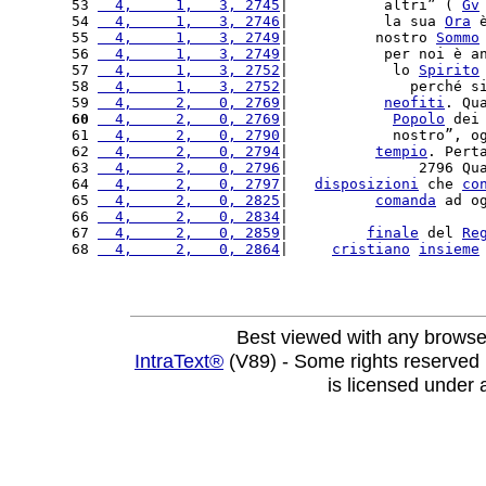
53 
  4,     1,   3, 2745
|           altri” ( 
Gv
54 
  4,     1,   3, 2746
|           la sua 
Ora
 
55 
  4,     1,   3, 2749
|          nostro 
Sommo
56 
  4,     1,   3, 2749
|           per noi è a
57 
  4,     1,   3, 2752
|            lo 
Spirito
58 
  4,     1,   3, 2752
|              perché s
59 
  4,     2,   0, 2769
|           
neofiti
. Qu
60
  4,     2,   0, 2769
|            
Popolo
 dei
61 
  4,     2,   0, 2790
|            nostro”, o
62 
  4,     2,   0, 2794
|          
tempio
. Pert
63 
  4,     2,   0, 2796
|               2796 Qu
64 
  4,     2,   0, 2797
|   
disposizioni
 che 
co
65 
  4,     2,   0, 2825
|          
comanda
 ad o
66 
  4,     2,   0, 2834
|                      
67 
  4,     2,   0, 2859
|         
finale
 del 
Re
68 
  4,     2,   0, 2864
|     
cristiano
insieme
Best viewed with any browse
IntraText®
(V89) - Some rights reserved
is licensed under