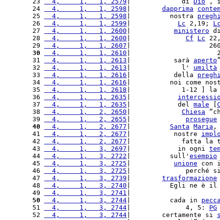
23 
  4,     1,   1, 2579
|             di 
Dio
”, 
24 
  4,     1,   1, 2598
|        
dapprima
conte
25 
  4,     1,   1, 2598
|          nostra 
pregh
26 
  4,     1,   1, 2599
|            
Lc
 2,19; 
L
27 
  4,     1,   1, 2600
|           
ministero
 d
28 
  4,     1,   1, 2600
|              
Cf
Lc
 22
29 
  4,     1,   1, 2607
|                    26
30
  4,     1,   1, 2610
|                      
31 
  4,     1,   1, 2613
|           sarà 
aperto
32 
  4,     1,   1, 2613
|             l' 
umiltà
33 
  4,     1,   1, 2616
|           della 
pregh
34 
  4,     1,   1, 2616
|          noi come nos
35 
  4,     1,   1, 2618
|             1-12 ] la
36 
  4,     1,   1, 2635
|            
intercessi
37 
  4,     1,   1, 2635
|            del 
male
 [
38 
  4,     1,   2, 2650
|             
Chiesa
 “c
39 
  4,     1,   2, 2655
|              
prosegue
40
  4,     1,   2, 2677
|          
Santa
Maria
,
41 
  4,     1,   2, 2677
|           nostre 
impl
42 
  4,     1,   2, 2677
|             fatta la 
43 
  4,     1,   3, 2697
|            in ogni 
te
44 
  4,     1,   3, 2722
|          sull'
esempio
45 
  4,     1,   3, 2725
|           
unione
 con 
46 
  4,     1,   3, 2725
|              perché s
47 
  4,     1,   3, 2739
|        
trasformazione
48 
  4,     1,   3, 2740
|          Egli ne è il
49 
  4,     1,   3, 2741
|                      
50
  4,     1,   3, 2744
|          cada in 
pecc
51 
  4,     1,   3, 2744
|              4, 5: 
PG
52 
  4,     1,   3, 2744
|        certamente si 