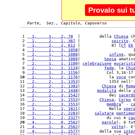
Provalo sui t
Parte,  Sez., Capitolo, Capoverso
 1 
  1,     1,   2, 78
  |        della 
Chiesa
 c
 2 
  1,     2,   1, 367
 |             
spirito
. 
 3 
  1,     2,   2, 612
 |             8) [
Cf
Eb
 4 
  1,     2,   3, 1058
|                      
 5 
  2,     1,   1, 1088
|            
infine
, qu
 6 
  2,     1,   1, 1089
|          
Sposa
 amatis
 7 
  2,     1,   1, 1109
| 
celebrazione
eucarist
 8 
  2,     1,   1, 1124
|          
fede
, la 
Chi
 9 
  2,     1,   2, 1156
|           Col 3,16-17
10
  2,     1,   2, 1176
|            la 
voce
 co
11 
  2,     2,   1, 1353
|            1353 nell'
12 
  2,     2,   1, 1383
|         
Chiesa
 di 
Rom
13 
  2,     2,   2, 1448
|       
modalità
 della 
14 
  2,     2,   3, 1542
|            dei 
sacerd
15 
  2,     2,   3, 1553
|        
Chiesa
, 
Corpo
 
16 
  2,     2,   3, 1553
|           
membra
” - 
c
17 
  3,     1,   1, 1821
|            Nella 
sper
18 
  3,     2,   2, 2283
|      
salutare
pentime
19 
  3,     2,   2, 2327
|           di cui è 
ca
20
  4,     1,   0, 2562
|         
parole
), è tu
21 
  4,     1,   0, 2562
|             
volte
). E
22 
  4,     1,   1, 2577
|        della sua 
inte