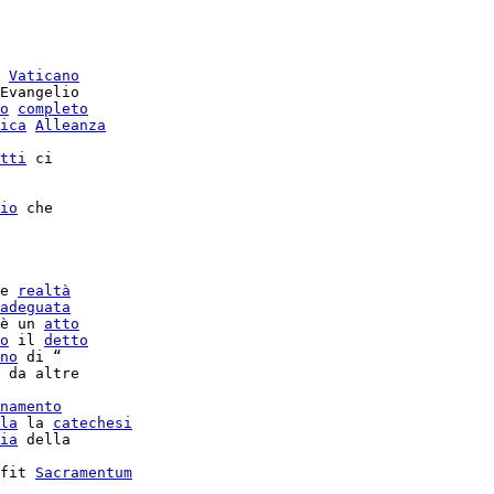
Vaticano
Evangelio

o
completo
ica
Alleanza
tti
 ci

io
 che

e 
realtà
adeguata
è un 
atto
o
 il 
detto
no
 di “

 da altre

namento
la
 la 
catechesi
ia
 della

fit 
Sacramentum