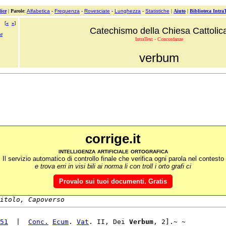
ice
|
Parole
:
Alfabetica
-
Frequenza
-
Rovesciate
-
Lunghezza
-
Statistiche
|
Aiuto
|
Biblioteca Intra
[
«
»
]
Catechismo della Chiesa Cattolic
ne
IntraText - Concordanze
verbum
corrige.it
intelligenza artificiale ortografica
Il servizio automatico di controllo finale che verifica ogni parola nel contesto
e trova erri in visi bili ai norma li con troll i orto grafi ci
Provalo sui tuoi documenti. Gratis
itolo, Capoverso
51
  |  
Conc.
Ecum
. 
Vat
. II, Dei 
Verbum
, 2].~ ~
