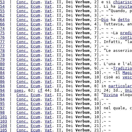
53
  |  
Conc.
Ecum
. 
Vat
. II, Dei 
Verbum
, 2] e si 
chiarisc
54
  |  
Conc.
Ecum
. 
Vat
. II, Dei 
Verbum
, 3]. Li ha 
invita
55
  |  
Conc.
Ecum
. 
Vat
. II, Dei 
Verbum
, 3].~ ~“Quando, p
62
  |  
Conc.
Ecum
. 
Vat
. II, Dei 
Verbum
, 3].~ ~ ~

64
  |  
Conc.
Ecum
. 
Vat
. II, Dei 
Verbum
, 2]~
Dio
 ha 
detto
 
66
  |  
Conc.
Ecum
. 
Vat
. II, Dei 
Verbum
, 4]. Tuttavia, an
74
  |  
Conc.
Ecum
. 
Vat
. II, Dei 
Verbum
, 7].~ ~ ~

75
  |  
Conc.
Ecum
. 
Vat
. II, Dei 
Verbum
, 7].~ ~ ~La 
predi
76
  |  
Conc.
Ecum
. 
Vat
. II, Dei 
Verbum
, 7].~ ~ ~...
conti
77
  |  
Conc.
Ecum
. 
Vat
. II, Dei 
Verbum
, 7]. Infatti, “la
77
  |  
Conc.
Ecum
. 
Vat
. II, Dei 
Verbum
, 7].~ ~

78
  |  
Conc.
Ecum
. 
Vat
. II, Dei 
Verbum
, 7]. “Le asserzio
78
  |  
Conc.
Ecum
. 
Vat
. II, Dei 
Verbum
, 7].~ ~

79
  |  
Conc.
Ecum
. 
Vat
. II, Dei 
Verbum
, 7].~ ~

80
  |  
Conc.
Ecum
. 
Vat
. II, Dei 
Verbum
, 9]. L'una e l'al
82
  |  
Conc.
Ecum
. 
Vat
. II, Dei 
Verbum
, 9].~ ~ ~
Tradizio
84
  |  
Conc.
Ecum
. 
Vat
. II, Dei 
Verbum
, 10].~ ~ ~Il 
Magi
85
  |  
Conc.
Ecum
. 
Vat
. II, Dei 
Verbum
, 10] cioè ai 
vesc
86
  |  
Conc.
Ecum
. 
Vat
. II, Dei 
Verbum
, 10].~ ~ ~

94
  |  
Conc.
Ecum
. 
Vat
. II, Dei 
Verbum
, 8] in 
particolar
94
  | 
spes
, 62; 
cf
 44; Id., Dei 
Verbum
, 23; 24; Id., 
Uni
94
  |  
Conc.
Ecum
. 
Vat
. II, Dei 
Verbum
, 8] “
Divina
 eloqu
94
  |  
Conc.
Ecum
. 
Vat
. II, Dei 
Verbum
, 8].~ ~

95
  |  
Conc.
Ecum
. 
Vat
. II, Dei 
Verbum
, 10].~ ~

97
  |  
Conc.
Ecum
. 
Vat
. II, Dei 
Verbum
, 10] nel quale, c
98
  |  
Conc.
Ecum
. 
Vat
. II, Dei 
Verbum
, 10].~ ~

101
 |  
Conc.
Ecum
. 
Vat
. II, Dei 
Verbum
, 10].~ ~

103
 |  
Conc.
Ecum
. 
Vat
. II, Dei 
Verbum
104
 |  
Conc.
Ecum
. 
Vat
. II, Dei 
Verbum
, 21].~ ~

105
 |  
Conc.
Ecum
. 
Vat
. II, Dei 
Verbum
, 21].~ ~
