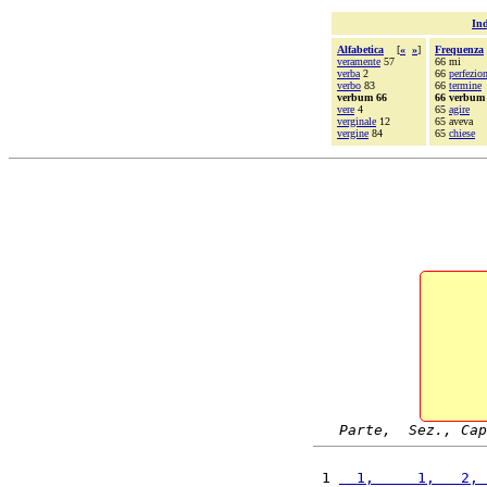
Ind
Alfabetica
[
«
»
]
Frequenza
veramente
57
66 mi
verba
2
66
perfezio
verbo
83
66
termine
verbum 66
66 verbum
vere
4
65
agire
verginale
12
65 aveva
vergine
84
65
chiese
Parte,  Sez., Cap
 1 
  1,     1,   2, 