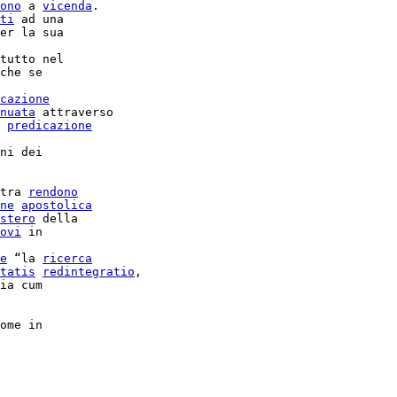
ono
 a 
vicenda
.

ti
 ad una

er la sua

tutto nel

che se

cazione
nuata
 attraverso

 
predicazione
ni dei

tra 
rendono
ne
apostolica
stero
 della

ovi
e
 “la 
ricerca
tatis
redintegratio
,

ia cum

ome in
