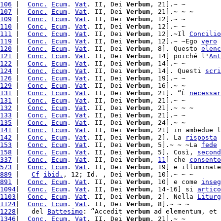
106
 |  
Conc.
Ecum
. 
Vat
. II, Dei 
Verbum
, 21].~ ~

107
 |  
Conc.
Ecum
. 
Vat
. II, Dei 
Verbum
, 21].~ ~ ~

109
 |  
Conc.
Ecum
. 
Vat
. II, Dei 
Verbum
, 12].~ ~

110
 |  
Conc.
Ecum
. 
Vat
. II, Dei 
Verbum
, 12].~ ~

111
 |  
Conc.
Ecum
. 
Vat
. II, Dei 
Verbum
, 12].~Il 
Concilio
119
 |  
Conc.
Ecum
. 
Vat
. II, Dei 
Verbum
, 12].~ ~Ego 
vero
 
120
 |  
Conc.
Ecum
. 
Vat
. II, Dei 
Verbum
, 8]. Questo 
elenc
121
 |  
Conc.
Ecum
. 
Vat
. II, Dei 
Verbum
, 14] poiché l'
Ant
122
 |  
Conc.
Ecum
. 
Vat
. II, Dei 
Verbum
, 14].~ ~

124
 |  
Conc.
Ecum
. 
Vat
. II, Dei 
Verbum
, 14]. Questi 
scri
126
 |  
Conc.
Ecum
. 
Vat
. II, Dei 
Verbum
, 19].~ ~

129
 |  
Conc.
Ecum
. 
Vat
. II, Dei 
Verbum
, 16].~ ~

131
 |  
Conc.
Ecum
. 
Vat
. II, Dei 
Verbum
, 21]. “È 
necessar
131
 |  
Conc.
Ecum
. 
Vat
. II, Dei 
Verbum
, 21].~ ~

132
 |  
Conc.
Ecum
. 
Vat
. II, Dei 
Verbum
, 21].~ ~ ~

133
 |  
Conc.
Ecum
. 
Vat
. II, Dei 
Verbum
, 21].~ ~

135
 |  
Conc.
Ecum
. 
Vat
. II, Dei 
Verbum
, 24].~ ~

141
 |  
Conc.
Ecum
. 
Vat
. II, Dei 
Verbum
, 21] in ambedue l
142
 |  
Conc.
Ecum
. 
Vat
. II, Dei 
Verbum
, 2]. La 
risposta
153
 |  
Conc.
Ecum
. 
Vat
. II, Dei 
Verbum
, 5].~ ~ ~La 
fede
 
158
 |  
Conc.
Ecum
. 
Vat
. II, Dei 
Verbum
, 5]. Così, 
second
337
 |  
Conc.
Ecum
. 
Vat
. II, Dei 
Verbum
, 
11
] che 
consento
573
 |  
Conc.
Ecum
. 
Vat
. II, Dei 
Verbum
, 19] e illuminate
889
 |   
Cf
ibid.
, 12; Id. , Dei 
Verbum
, 10].~ ~ ~

891
 |  
Conc.
Ecum
. 
Vat
. II, Dei 
Verbum
, 10] e come 
inseg
1094
|  
Conc.
Ecum
. 
Vat
. II, Dei 
Verbum
, 14-16] si 
artico
1103
|  
Conc.
Ecum
. 
Vat
. II, Dei 
Verbum
, 2]. Nella 
Liturg
1124
|  
Conc.
Ecum
. 
Vat
. II, Dei 
Verbum
1228
|   del 
Battesimo
: “Accedit 
verbum
 ad elementum, et 
1346
|  
Conc.
Ecum
. 
Vat
. II, Dei 
Verbum
, 21].~ ~
