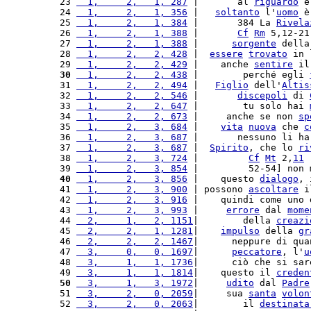
23 
  1,     2,   1, 287
 |       al 
riguardo
 è
24 
  1,     2,   1, 356
 |   
soltanto
 l'
uomo
 è
25 
  1,     2,   1, 384
 |       384 La 
Rivela
26 
  1,     2,   1, 388
 |       
Cf
Rm
 5,12-21
27 
  1,     2,   1, 388
 |      
sorgente
 della
28 
  1,     2,   2, 428
 |  
essere
trovato
 in 
29 
  1,     2,   2, 429
 |    anche 
sentire
 il
30
  1,     2,   2, 438
 |        perché egli 
31 
  1,     2,   2, 494
 |   
Figlio
 dell'
Altis
32 
  1,     2,   2, 546
 |       
discepoli
 di 
33 
  1,     2,   2, 647
 |        tu solo hai 
34 
  1,     2,   2, 673
 |     anche se non 
sp
35 
  1,     2,   3, 684
 |    
vita
nuova
 che 
c
36 
  1,     2,   3, 687
 |       nessuno li ha
37 
  1,     2,   3, 687
 |  
Spirito
, che lo 
ri
38 
  1,     2,   3, 724
 |         
Cf
Mt
 2,
11
 
39 
  1,     2,   3, 854
 |         52-54] non 
40
  1,     2,   3, 856
 |    questo 
dialogo
, 
41 
  1,     2,   3, 900
 | possono 
ascoltare
 i
42 
  1,     2,   3, 916
 |    quindi come uno 
43 
  1,     2,   3, 993
 |     
errore
 dal 
mome
44 
  2,     1,   2, 1151
|        della 
creazi
45 
  2,     2,   1, 1281
|    
impulso
 della 
gr
46 
  2,     2,   2, 1467
|      neppure di qua
47 
  3,     0,   0, 1697
|      
peccatore
, l'
u
48 
  3,     1,   1, 1736
|      ciò che si sar
49 
  3,     1,   1, 1814
|    questo il 
creden
50
  3,     1,   3, 1972
|     
udito
 dal 
Padre
51 
  3,     2,   0, 2059
|     sua 
santa
volon
52 
  3,     2,   0, 2063
|        il 
destinata