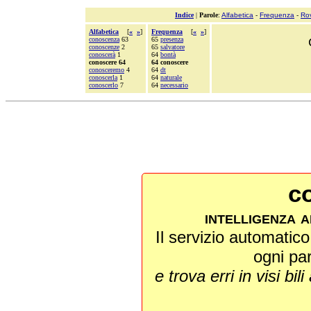
Indice
|
Parole
:
Alfabetica
-
Frequenza
-
Ro
Alfabetica
[
«
»
]
Frequenza
[
«
»
]
conoscenza
63
65
presenza
conoscenze
2
65
salvatore
conoscerà
1
64
bontà
conoscere 64
64 conoscere
conosceremo
4
64
dt
conoscerla
1
64
naturale
conoscerlo
7
64
necessario
co
intelligenza a
Il servizio automatico 
ogni pa
e trova erri in visi bili