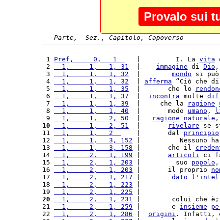
Provalo sui t
Parte,  Sez., Capitolo, Capoverso
 1 
Pref,     0,   1  
   |         I. La 
vita
 
 2 
  1,     1,   1, 31
  |    
immagine
 di 
Dio
,
 3 
  1,     1,   1, 32
  |        
mondo
 si può
 4 
  1,     1,   1, 32
  | 
afferma
 “Ciò che di
 5 
  1,     1,   1, 35
  |       che lo 
rendon
 6 
  1,     1,   1, 37
  |  
incontra
 molte 
dif
 7 
  1,     1,   1, 39
  |     che la 
ragione
 8 
  1,     1,   1, 40
  |       modo 
umano
, 
l
 9 
  1,     1,   2, 50
  |   
ragione
naturale
,
10
  1,     1,   2, 51
  |       
rivelare
 se s
11 
  1,     1,   2  
    |       dal 
principio
12 
  1,     1,   3, 152
 |          Nessuno ha
13 
  1,     1,   3, 158
 |       che il 
creden
14 
  1,     2,   1, 199
 |       
articoli
 ci f
15 
  1,     2,   1, 203
 |         suo 
popolo
,
16 
  1,     2,   1, 203
 |       il proprio 
no
17 
  1,     2,   1, 217
 |        
dato
 l'
intel
18 
  1,     2,   1, 223
 |                    
19 
  1,     2,   1, 225
 |                    
20
  1,     2,   1, 231
 |        colui che è;
21 
  1,     2,   1, 259
 |        e 
insieme
pe
22 
  1,     2,   1, 286
 |  
origini
. Infatti, 