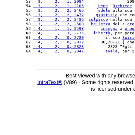
53 
  3,     2,   1, 2084
|                 208
54 
  3,     2,   1, 2105
|     
bene
. 
Richiede
 
55 
  3,     2,   2, 2466
|    
fedele
 alla sua 
56 
  3,     2,   2, 2472
|    
giustizia
 che co
57 
  3,     2,   2, 2486
| 
colpisce
 nella sua 
58 
  3,     2,   2, 2500
|  
bellezza
 delle 
cre
59 
  4,     1,   1, 2598
|      
insegna
 a 
preg
60
  4,     1,   3, 2736
|   
libertà
, per pote
61 
  4,     2,   0, 2780
|        il suo 
Spiri
62 
  4,     2,   0, 2812
|      36,20-21 ] che
63 
  4,     2,   0, 2823
|         2823 “Egli 
64 
  4,     2,   0, 2847
|        
svela
, per 
i
Best viewed with any browse
IntraText®
(V89) - Some rights reserved
is licensed under