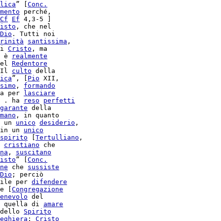
lica
” [
Conc.
mento
 perché,

Cf
Ef
 4,3-5 ]

isto
, che nel

Dio
. Tutti noi

rinità
santissima
,

i 
Cristo
, ma

 è 
realmente
el 
Redentore
Il 
culto
 della

ica
”, [
Pio
 XII,

simo
, 
formando
a per 
lasciare
 . ha 
reso
perfetti
garante
 della

mano
, in quanto

 un 
unico
desiderio
,

in un 
unico
spirito
 [
Tertulliano
,

 
cristiano
 che

na
, 
suscitano
isto
” [
Conc.
ne
 che 
sussiste
Dio
; perciò

ile per 
difendere
e [
Congregazione
enevolo
 del

 quella di 
amare
dello 
Spirito
eghiera
: 
Cristo