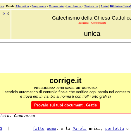
ice
|
Parole
:
Alfabetica
-
Frequenza
-
Rovesciate
-
Lunghezza
-
Statistiche
|
Aiuto
|
Biblioteca Intra
[
«
»
]
Catechismo della Chiesa Cattolic
IntraText - Concordanze
unica
corrige.it
intelligenza artificiale ortografica
Il servizio automatico di controllo finale che verifica ogni parola nel contesto
e trova erri in visi bili ai norma li con troll i orto grafi ci
Provalo sui tuoi documenti. Gratis
tolo, Capoverso
5
  |          
fatto
uomo
, è la 
Parola
unica
, 
perfetta
 e 