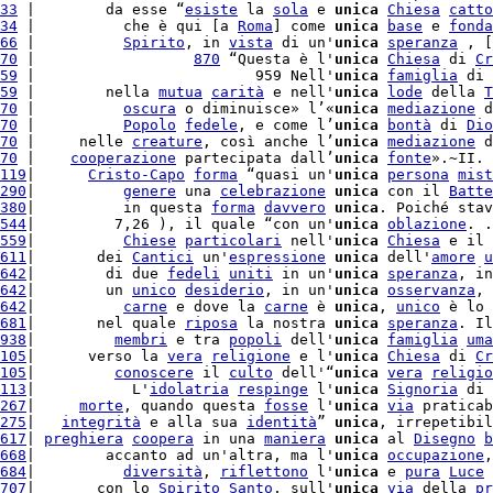
33
 |        da esse “
esiste
 la 
sola
 e 
unica
Chiesa
catto
34
 |          che è qui [a 
Roma
] come 
unica
base
 e 
fonda
66
 |          
Spirito
, in 
vista
 di un'
unica
speranza
 , [
70
 |                  
870
 “Questa è l'
unica
Chiesa
 di 
Cr
59
 |                         959 Nell'
unica
famiglia
 di 
59
 |        nella 
mutua
carità
 e nell'
unica
lode
 della 
T
70
 |          
oscura
 o diminuisce» l’«
unica
mediazione
 d
70
 |          
Popolo
fedele
, e come l’
unica
bontà
 di 
Dio
70
 |     nelle 
creature
, così anche l’
unica
mediazione
 d
70
 |    
cooperazione
 partecipata dall’
unica
fonte
».~II. 
119
|      
Cristo-Capo
forma
 “quasi un'
unica
persona
mist
290
|          
genere
 una 
celebrazione
unica
 con il 
Batte
380
|          in questa 
forma
davvero
unica
. Poiché stav
544
|         7,26 ), il quale “con un'
unica
oblazione
. .
559
|          
Chiese
particolari
 nell'
unica
Chiesa
 e il 
611
|       dei 
Cantici
 un'
espressione
unica
 dell'
amore
u
642
|        di due 
fedeli
uniti
 in un'
unica
speranza
, in
642
|        un 
unico
desiderio
, in un'
unica
osservanza
, 
642
|          
carne
 e dove la 
carne
 è 
unica
, 
unico
 è lo 
681
|       nel quale 
riposa
 la nostra 
unica
speranza
. Il
938
|         
membri
 e tra 
popoli
 dell'
unica
famiglia
uma
105
|      verso la 
vera
religione
 e l'
unica
Chiesa
 di 
Cr
105
|         
conoscere
 il 
culto
 dell'“
unica
vera
religio
113
|           L'
idolatria
respinge
 l'
unica
Signoria
 di 
267
|     
morte
, quando questa 
fosse
 l'
unica
via
 praticab
275
|   
integrità
 e alla sua 
identità
” 
unica
, irrepetibil
617
| 
preghiera
coopera
 in una 
maniera
unica
 al 
Disegno
b
668
|        accanto ad un'altra, ma l'
unica
occupazione
,
684
|          
diversità
, 
riflettono
 l'
unica
 e 
pura
Luce
 
707
|       con lo 
Spirito
Santo
, sull'
unica
via
 della 
pr