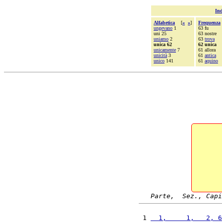
Ind
Alfabetica
[
«
»
]
Frequenza
ungevano
1
63 fu
uni 25
63 nostre
uniamo
2
63
trova
unica 62
62 unica
unicamente
7
61 allora
unicità
3
61
antica
unico
141
61
aquino
Parte,  Sez., Capi
 1 
  1,     1,   2, 6