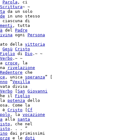
Parola
, ci

Scrittura
~ ~

ta
 da un solo

de
 in uno stesso

 ciascuna di

menti
, tutta

à
 del 
Padre
ivina
 ogni 
Persona
iato della 
vittoria
 
Gesù
Cristo
Figlio
 di 
Dio
.~ ~

Verbo
.~ ~

a 
croce
, la

na 
rivelazione
Redentore
 che

ce
, unica 
speranza
” [

nno
 “
Vexilla
vata divisa

Verbo
 [
San
Giovanni
he il 
Figlio
la 
potenza
 dello

osa. Come la

 è 
Cristo
 [
Cf
polo
, la 
vocazione
a
 alla 
santa
isto
, che nel

isto
ino
 dai primissimi

orze
 e le 
doti