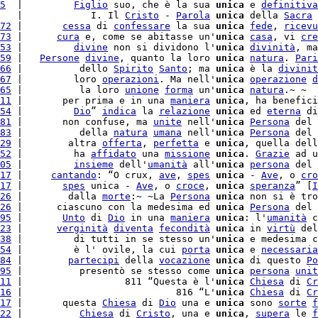
5
  |         
Figlio
 suo, che è la sua 
unica
 e 
definitiva
   |            I. Il 
Cristo
 - 
Parola
unica
 della 
Sacra
72
 |       
cessa
 di 
confessare
 la sua 
unica
fede
, 
ricevu
73
 |      
cura
 e, come se abitasse un'
unica
casa
, vi 
cre
53
 |         
divine
 non si dividono l'
unica
divinità
, ma
59
 |   
Persone
divine
, quanto la loro 
unica
natura
. 
Pari
66
 |          dello 
Spirito
Santo
; ma 
unica
 è la 
divinit
67
 |         loro 
operazioni
. Ma nell'
unica
operazione
d
65
 |          la loro 
unione
forma
 un'
unica
natura
.~ ~

11
 |       per prima e in una 
maniera
unica
, ha benefic
54
 |         
Dio
” 
indica
 la 
relazione
unica
 ed 
eterna
 di
81
 |       non confuse, ma 
unite
 nell'
unica
Persona
 del 
83
 |          della 
natura
umana
 nell'
unica
Persona
 del 
29
 |        altra 
offerta
, 
perfetta
 e 
unica
, quella dell
52
 |         ha 
affidato
 una 
missione
unica
. 
Grazie
 ad u
05
 |         
insieme
 dell'
umanità
 all'
unica
persona
 del 
17
 |     
cantando
: “O crux, 
ave
, 
spes
unica
 - 
Ave
, o 
cro
17
 |       
spes
 unica - 
Ave
, o 
croce
, 
unica
speranza
” [
I
26
 |        dalla 
morte
:~ ~La 
Persona
unica
 non si è tro
26
 |      ciascuno con la medesima ed 
unica
Persona
 del 
95
 |       
Unto
 di 
Dio
 in una 
maniera
unica
: l'
umanità
 c
23
 |      
verginità
diventa
fecondità
unica
 in 
virtù
 del
38
 |         di tutti in se stesso un'
unica
 e medesima c
54
 |         è l' ovile, la cui 
porta
unica
 e 
necessaria
84
 |        
partecipi
 della 
vocazione
unica
 di questo 
Po
95
 |          presentò se stesso come 
unica
persona
unit
11
 |                  811 “Questa è l'
unica
Chiesa
 di 
Cr
16
 |                           816 “L'
unica
Chiesa
 di 
Cr
17
 |       questa 
Chiesa
 di 
Dio
 una e 
unica
 sono 
sorte
f
22
 |          
Chiesa
 di 
Cristo
, una e 
unica
, 
supera
 le 
f