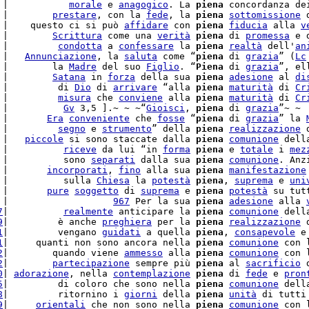
 |           
morale
 e 
anagogico
. La 
piena
 concordanza dei
 |        
prestare
, con la 
fede
, la 
piena
sottomissione
 
 |    questo ci si può 
affidare
 con 
piena
fiducia
 alla 
v
 |        
Scrittura
 come una 
verità
piena
 di 
promessa
 e 
 |         
condotta
 a 
confessare
 la 
piena
realtà
 dell'
an
 |   
Annunciazione
, la 
saluta
 come “
piena
 di 
grazia
” (
Lc
 |        la 
Madre
 del suo 
Figlio
. “
Piena
 di 
grazia
”, el
 |        
Satana
 in 
forza
 della sua 
piena
adesione
 al 
di
 |         di 
Dio
 di 
arrivare
 “alla 
piena
maturità
 di 
Cr
 |         
misura
 che 
conviene
 alla 
piena
maturità
 di 
Cr
 |          
Gv
 3,5 ].~ ~ ~“
Gioisci
, 
piena
 di 
grazia
”~ ~

 |       
Era
conveniente
 che 
fosse
 “
piena
 di 
grazia
” la 
 |         
segno
 e 
strumento
” della 
piena
realizzazione
 
 |   
piccole
 si sono staccate dalla 
piena
comunione
 dell
 |          
riceve
 da lui “in 
forma
piena
 e 
totale
 i 
mez
 |          sono 
separati
 dalla sua 
piena
comunione
. Anz
 |       
incorporati
, 
fino
 alla sua 
piena
manifestazione
 |          sulla 
Chiesa
 la 
potestà
piena
, 
suprema
 e 
uni
 |       
pure
soggetto
 di 
suprema
 e 
piena
potestà
 su tut
 |                   
967
 Per la sua 
piena
adesione
 alla 
7
|          
realmente
 anticipare la 
piena
comunione
 dell
9
|         è anche 
preghiera
 per la 
piena
realizzazione
 
1
|         vengano 
guidati
 a quella 
piena
, 
consapevole
 e
1
|     quanti non sono ancora nella 
piena
comunione
 con 
2
|        quando viene 
ammesso
 alla 
piena
comunione
 con 
2
|        
partecipazione
 sempre più 
piena
 al 
sacrificio
 
0
| 
adorazione
, nella 
contemplazione
piena
 di 
fede
 e 
pron
5
|         di coloro che sono nella 
piena
comunione
 dell
8
|         ritornino i 
giorni
 della 
piena
unità
 di tutti
9
|     
orientali
 che non sono nella 
piena
comunione
 con 