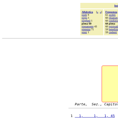
Ind
Alfabetica
[
«
»
]
Frequenza
piedi
9
61
profeti
piega
1
60
chiamati
piegherà
1
60
condizio
piena 60
60 piena
pienamente
43
60
spiritual
pienezza
71
59
benedizi
pieni
1
59
credenti
Parte,  Sez., Capito
 1 
  1,     1,   1, 45
 