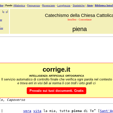
ice
|
Parole
:
Alfabetica
-
Frequenza
-
Rovesciate
-
Lunghezza
-
Statistiche
|
Aiuto
|
Biblioteca Intra
[
«
»
]
Catechismo della Chiesa Cattolic
IntraText - Concordanze
ne
i
piena
one
corrige.it
intelligenza artificiale ortografica
Il servizio automatico di controllo finale che verifica ogni parola nel contesto
e trova erri in visi bili ai norma li con troll i orto grafi ci
Provalo sui tuoi documenti. Gratis
lo, Capoverso
 |          
vera
vita
 la mia, tutta 
piena
 di Te” [
Sant'
A