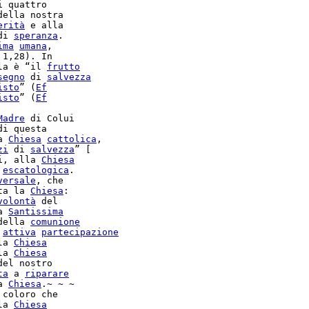
 quattro

della nostra

erità
 e alla

di 
speranza
.

ima
umana
,

 1,28). In

la è “il 
frutto
segno
 di 
salvezza
isto
” (
Ef
isto
” (
Ef
Madre
 di Colui

di questa

a 
Chiesa
cattolica
,

zi
 di 
salvezza
” [

i, alla 
Chiesa
escatologica
.

versale
ta la 
Chiesa
:

volontà
 del

a 
Santissima
della 
comunione
 
attiva
partecipazione
la 
Chiesa
la 
Chiesa
del nostro

ta
 a 
riparare
a 
Chiesa
 coloro che

la 
Chiesa