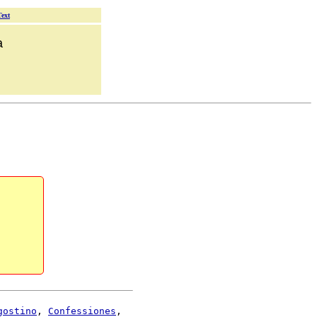
Text
a
gostino
, 
Confessiones
,
