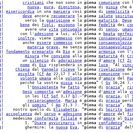
1
|        
cristiani
 che non sono in 
piena
comunione
 con 
9
|          
nuova
, 
pura
, 
dignitosa
, 
piena
 di 
gioia
 che è
9
| 
misericordia
 in una 
maniera
 così 
piena
 di 
semplicità
 
9
|        
deve
 ancora 
recuperare
 la 
piena
salute
spiritu
6
|         verso la 
guarigione
 e la 
piena
maturità
. 
Deve
6
|       
bene
 dei 
figli
, 
esigono
 la 
piena
fedeltà
 dei 
co
4
|         avere una 
vita
coniugale
piena
 di 
senso
, 
uman
0
|       con l'
adesione
 a lui, alla 
piena
 e 
beata
perfez
7
|      
inoltre
, viene 
commesso
 con 
piena
consapevolezza
9
|        anche 
essere
commesso
 con 
piena
consapevolezza
2
|          
materia
grave
, ma senza 
piena
consapevolezza
0
| 
fondamento
preparato
 da 
Dio
 e in 
piena
armonia
 con l'
5
|         
misura
 che 
conviene
 alla 
piena
maturità
 di 
Cr
3
|        un 
silenzio
 di 
adorazione
piena
 d'
amore
 [
Cf
Zc
9
|       
nome
 di 
Dio
 risplenderà in 
piena
luce
. “Al 
vinc
9
|     
Chiesa
 dal 
Vangelo
riceve
 la 
piena
rivelazione
 de
0
|      
ascolta
 [
Cf
Ap
 22,17 ] alla 
piena
comunione
 con 
0
|       
volontà
umana
 alla 
volontà
piena
 d'
amore
 del 
Pa
5
|       perché la vostra 
gioia
 sia 
piena
” ( 
Gv
 16,24 ).
7
|          l'
Onnipotente
 ha 
fatto
 “
piena
 di 
grazia
”, 
ri
0
|        
Gesù
comporta
 un'
adesione
piena
 d'
amore
 alla 
v
6
|         in lei [
Cf
Sof
 3,17 
b
].~“
Piena
 di 
grazia
, il 
6
|          
reciprocamente
. 
Maria
 è 
piena
 di 
grazia
 perc
6
|        gli 
uomini
” ( 
Ap
 21,3 ). “
Piena
 di 
grazia
”, 
Ma
6
|    nostro quello di 
Elisabetta
. “
Piena
 di 
Spirito
San
6
| 
accoglienza
 del 
servo
 e 
adesione
piena
 d'
amore
 del 
fi
5
|    medesima 
conformità
filiale
 e 
piena
 d'
amore
 al 
Dis
 |         I. “
Osare
avvicinarci
 in 
piena
confidenza
3
|         ghermire: la 
nuova
Eva
, “
piena
 di 
grazia
” del