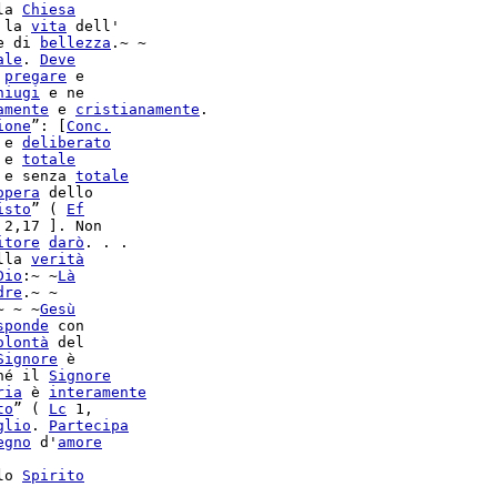
la 
Chiesa
 la 
vita
 dell'

e di 
bellezza
.~ ~

ale
. 
Deve
pregare
 e

niugi
 e ne

amente
 e 
cristianamente
.

ione
”: [
Conc.
 e 
deliberato
 e 
totale
 e senza 
totale
opera
 dello

isto
” ( 
Ef
 2,17 ]. Non

itore
darò
. . .

lla 
verità
Dio
:~ ~
Là
dre
~ ~ ~
Gesù
sponde
 con

olontà
 del

Signore
 è

hé il 
Signore
ria
 è 
interamente
to
” ( 
Lc
 1,

glio
. 
Partecipa
egno
 d'
amore
lo 
Spirito