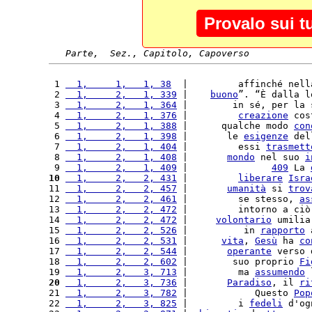
Provalo sui t
Parte,  Sez., Capitolo, Capoverso
 1 
  1,     1,   1, 38
  |         affinché nell
 2 
  1,     2,   1, 339
 |    
buono
”. “È dalla l
 3 
  1,     2,   1, 364
 |        in sé, per la 
 4 
  1,     2,   1, 376
 |         
creazione
 cos
 5 
  1,     2,   1, 388
 |      qualche modo 
con
 6 
  1,     2,   1, 398
 |       le 
esigenze
 del
 7 
  1,     2,   1, 404
 |         essi 
trasmett
 8 
  1,     2,   1, 408
 |       
mondo
 nel suo 
i
 9 
  1,     2,   1, 409
 |               
409
 La 
10
  1,     2,   2, 431
 |         
liberare
Isra
11 
  1,     2,   2, 457
 |       
umanità
 si 
trov
12 
  1,     2,   2, 461
 |         se stesso, 
as
13 
  1,     2,   2, 472
 |         intorno a ciò
14 
  1,     2,   2, 472
 |     
volontario
 umilia
15 
  1,     2,   2, 526
 |          in 
rapporto
 
16 
  1,     2,   2, 531
 |      
vita
, 
Gesù
 ha 
co
17 
  1,     2,   2, 544
 |       
operante
 verso 
18 
  1,     2,   2, 602
 |        suo proprio 
Fi
19 
  1,     2,   3, 713
 |         ma 
assumendo
 
20
  1,     2,   3, 736
 |       
Paradiso
, il 
ri
21 
  1,     2,   3, 782
 |            Questo 
Pop
22 
  1,     2,   3, 825
 |         i 
fedeli
 d'og