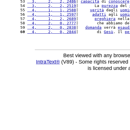
53 
  3,     2,   2, 2486
| 
capacità
 di 
conoscere
54 
  3,     2,   2, 2519
|       La 
purezza
 del 
55 
  4,     1,   1, 2588
|     
verità
 dagli 
uomi
56 
  4,     1,   1, 2597
|      
adatti
 agli 
uomi
57 
  4,     1,   2, 2689
|       
preghiera
 nella
58 
  4,     2,   0, 2777
|        che abbiamo de
59 
  4,     2,   0, 2838
|   
domanda
 verrà 
esaud
60
  4,     2,   0, 2844
|        di 
Gesù
. Il 
pe
Best viewed with any browse
IntraText®
(V89) - Some rights reserved
is licensed under