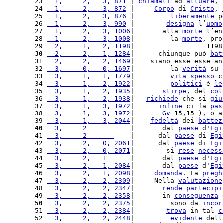
23 
  1,     2,   3, 871
 | 
chiamati
 ad 
attuare
, 
24 
  1,     2,   3, 872
 |     
Corpo
 di 
Cristo
, 
25 
  1,     2,   3, 876
 |         
liberamente
 p
26 
  1,     2,   3, 990
 |        
designa
 l’
uomo
27 
  1,     2,   3, 1006
|       alla 
morte
 l’en
28 
  1,     2,   3, 1008
|         la 
morte
, pro
29 
  2,     1,   2, 1198
|                  1198
30
  2,     2,   1, 1284
|      chiunque può 
bat
31 
  2,     2,   2, 1469
|    siano esse esse an
32 
  3,     0,   0, 1697
|         la 
verità
 su 
33 
  3,     1,   1, 1779
|         
vita
spesso
 c
34 
  3,     1,   2, 1922
|         
politici
 è 
le
35 
  3,     1,   2, 1935
|       
stirpe
, del 
col
36 
  3,     1,   2, 1938
|   
richiede
 che si 
giu
37 
  3,     1,   3, 1972
|      
infine
 ci fa 
pas
38 
  3,     1,   3, 1972
|       
Gv
 15,15 ), o a
39 
  3,     1,   3, 2044
|    
fedeltà
 dei 
battez
40
  3,     2       
    |       dal 
paese
 d'
Egi
41 
  3,     2       
    |      dal 
paese
 di 
Egi
42 
  3,     2,   0, 2061
|      dal 
paese
 di 
Egi
43 
  3,     2,   0, 2071
|        si 
rese
necess
44 
  3,     2,   1  
    |       dal 
paese
 d'
Egi
45 
  3,     2,   1, 2084
|       dal 
paese
 d'
Egi
46 
  3,     2,   1, 2098
|     
domanda
. La 
pregh
47 
  3,     2,   2, 2309
|     Nella 
valutazione
48 
  3,     2,   2, 2347
|       
rende
partecipi
49 
  3,     2,   2, 2358
|       in 
conseguenza
 
50
  3,     2,   2, 2375
|         sono da 
incor
51 
  3,     2,   2, 2384
|        
trova
 in tal 
c
52 
  3,     2,   2, 2448
|         
evidente
 dell