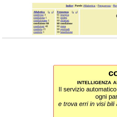
Indice
|
Parole
:
Alfabetica
-
Frequenza
-
Ro
Alfabetica
[
«
»
]
Frequenza
[
«
»
]
condiviso
3
61
liturgica
condiziona
1
61
profeti
condizionano
1
60
chiamati
condizione 60
60 condizione
condizioni
48
60
piena
condotta
21
60
spirituali
condotte
1
59
benedizione
co
intelligenza a
Il servizio automatico 
ogni pa
e trova erri in visi bili