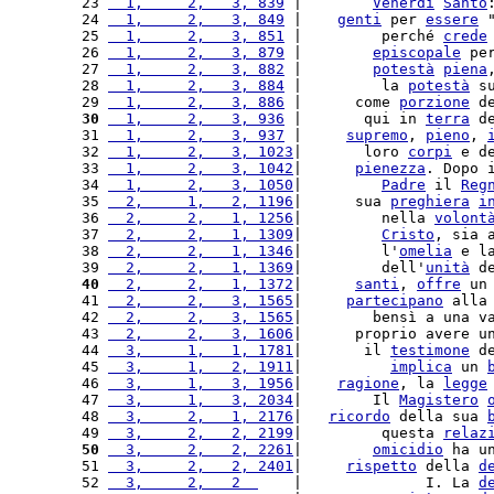
23 
  1,     2,   3, 839
 |        
Venerdì
Santo
24 
  1,     2,   3, 849
 |    
genti
 per 
essere
 
25 
  1,     2,   3, 851
 |         perché 
crede
26 
  1,     2,   3, 879
 |        
episcopale
 pe
27 
  1,     2,   3, 882
 |        
potestà
piena
28 
  1,     2,   3, 884
 |         la 
potestà
 s
29 
  1,     2,   3, 886
 |      come 
porzione
 d
30
  1,     2,   3, 936
 |       qui in 
terra
 d
31 
  1,     2,   3, 937
 |     
supremo
, 
pieno
, 
32 
  1,     2,   3, 1023
|       loro 
corpi
 e d
33 
  1,     2,   3, 1042
|      
pienezza
. Dopo 
34 
  1,     2,   3, 1050
|         
Padre
 il 
Reg
35 
  2,     1,   2, 1196
|      sua 
preghiera
i
36 
  2,     2,   1, 1256
|         nella 
volont
37 
  2,     2,   1, 1309
|         
Cristo
, sia 
38 
  2,     2,   1, 1346
|         l'
omelia
 e l
39 
  2,     2,   1, 1369
|         dell'
unità
 d
40
  2,     2,   1, 1372
|      
santi
, 
offre
 un
41 
  2,     2,   3, 1565
|     
partecipano
 alla
42 
  2,     2,   3, 1565
|        bensì a una v
43 
  2,     2,   3, 1606
|      proprio avere u
44 
  3,     1,   1, 1781
|       il 
testimone
 d
45 
  3,     1,   2, 1911
|          
implica
 un 
46 
  3,     1,   3, 1956
|    
ragione
, la 
legge
47 
  3,     1,   3, 2034
|        Il 
Magistero
48 
  3,     2,   1, 2176
|   
ricordo
 della sua 
49 
  3,     2,   2, 2199
|         questa 
relaz
50
  3,     2,   2, 2261
|        
omicidio
 ha u
51 
  3,     2,   2, 2401
|     
rispetto
 della 
d
52 
  3,     2,   2  
    |              I. La 
d