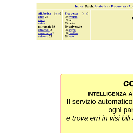
Indice
|
Parole
:
Alfabetica
-
Frequenza
-
Ro
Alfabetica
[
«
»
]
Frequenza
[
«
»
]
unito
22
59
rivelato
unius
1
59 tali
univa
1
59 tanto
universale 59
59 universale
universali
3
58
angeli
universalità
7
58
carattere
universo
25
58
lode
co
intelligenza a
Il servizio automatico 
ogni pa
e trova erri in visi bili