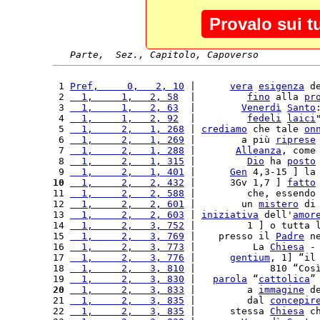
Provalo sui t
Parte,  Sez., Capitolo, Capoverso
 1 
Pref,     0,   2, 10
 |      
vera
esigenza
 d
 2 
  1,     1,   2, 58
  |         
fino
 alla 
pr
 3 
  1,     1,   2, 63
  |        
Venerdì
Santo
 4 
  1,     1,   2, 92
  |         
fedeli
laici
 5 
  1,     2,   1, 268
 | 
crediamo
 che tale 
on
 6 
  1,     2,   1, 269
 |        a più 
riprese
 7 
  1,     2,   1, 288
 |       
Alleanza
, come
 8 
  1,     2,   1, 315
 |         
Dio
 ha 
posto
 9 
  1,     2,   1, 401
 |      
Gen
 4,3-15 ] la
10
  1,     2,   2, 432
 |      3Gv 1,7 ] 
fatto
11 
  1,     2,   2, 588
 |         che, essendo
12 
  1,     2,   2, 601
 |        un 
mistero
 di
13 
  1,     2,   2, 603
 | 
iniziativa
 dell'
amor
14 
  1,     2,   3, 752
 |         1 ] o tutta 
15 
  1,     2,   3, 769
 |    presso il 
Padre
 n
16 
  1,     2,   3, 773
 |          La 
Chiesa
 -
17 
  1,     2,   3, 776
 |      
gentium
, 1] “il
18 
  1,     2,   3, 810
 |             810 “Cos
19 
  1,     2,   3, 830
 |   
parola
 “
cattolica
”
20
  1,     2,   3, 833
 |         a 
immagine
 d
21 
  1,     2,   3, 835
 |         dal 
concepir
22 
  1,     2,   3, 835
 |      stessa 
Chiesa
 c