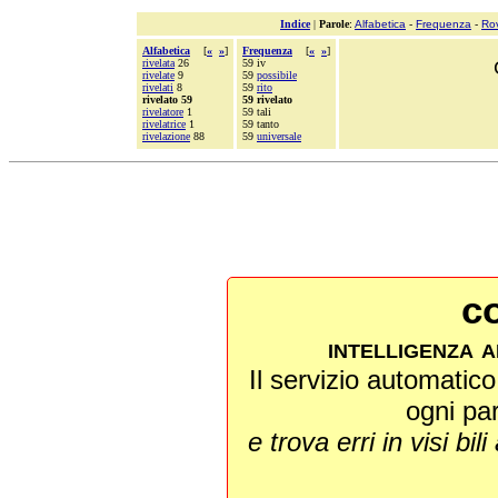
Indice
|
Parole
:
Alfabetica
-
Frequenza
-
Ro
Alfabetica
[
«
»
]
Frequenza
[
«
»
]
rivelata
26
59 iv
rivelate
9
59
possibile
rivelati
8
59
rito
rivelato 59
59 rivelato
rivelatore
1
59 tali
rivelatrice
1
59 tanto
rivelazione
88
59
universale
co
intelligenza a
Il servizio automatico 
ogni pa
e trova erri in visi bili