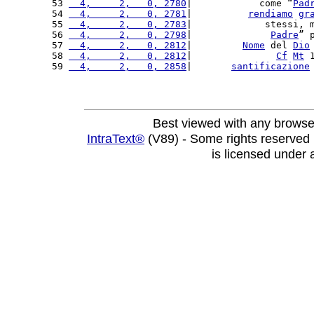
53 
  4,     2,   0, 2780
|            come “
Pad
54 
  4,     2,   0, 2781
|          
rendiamo
gr
55 
  4,     2,   0, 2783
|             stessi, 
56 
  4,     2,   0, 2798
|              
Padre
” 
57 
  4,     2,   0, 2812
|         
Nome
 del 
Dio
58 
  4,     2,   0, 2812
|               
Cf
Mt
 
59 
  4,     2,   0, 2858
|       
santificazione
Best viewed with any browse
IntraText®
(V89) - Some rights reserved
is licensed under