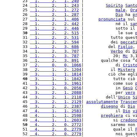
23 
  1,     2,   1, 240
 |                     
24 
  1,     2,   1, 243
 |         
Spirito
Sant
25 
  1,     2,   1, 272
 |             
male
. 
Or
26 
  1,     2,   1, 287
 |             
Dio
 ha 
p
27 
  1,     2,   1, 406
 |      
pronunciata
 sul
28 
  1,     2,   2, 442
 |             né il 
sa
29 
  1,     2,   2, 446
 |             sotto il
30
  1,     2,   2, 515
 |              le sue 
31 
  1,     2,   2, 531
 |           tutto ques
32 
  1,     2,   2, 594
 |           dei 
peccat
33 
  1,     2,   3, 686
 |          del 
Figlio
,
34 
  1,     2,   3, 707
 |           
Verbo
 di 
D
35 
  1,     2,   3, 787
 |            20; 
Mc
 3,
36 
  1,     2,   3, 891
 |       qualche cosa “
37 
  2,     0,   0, 1066
|             di 
Crist
38 
  2,     1,   2, 1204
|           il 
Mistero
39 
  3,     1,   1, 1814
|          ciò che egl
40
  3,     1,   1, 1842
|            tutto ciò
41 
  3,     1,   3, 1961
|            come suo 
42 
  3,     2,   0, 2056
|             in 
Gesù
43 
  3,     2,   1, 2088
|             per 
vero
44 
  3,     2,   1, 2110
|         dell'
Unico
S
45 
  3,     2,   1, 2129
| 
assolutamente
Trasce
46 
  3,     2,   2, 2387
|       
disegno
 di 
Dio
47 
  4,     1,   1, 2583
|             il 
Dio
v
48 
  4,     1,   1, 2598
|       
preghiera
 ci v
49 
  4,     1,   1, 2603
|            si 
credon
50
  4,     2,   0, 2772
|           saremo non
51 
  4,     2,   0, 2779
|            quale il 
52 
  4,     2,   0, 2779
|             noi ques