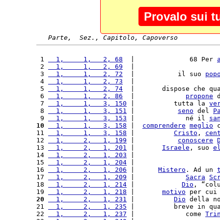
Provalo sui t
Parte,  Sez., Capitolo, Capoverso
 1 
  1,     1,   2, 68
  |              68 Per 
 2 
  1,     1,   2, 69
  |                     
 3 
  1,     1,   2, 72
  |           il suo 
pop
 4 
  1,     1,   2, 73
  |                     
 5 
  1,     1,   2, 74
  |       dispose che qu
 6 
  1,     1,   2, 86
  |             
propone
 
 7 
  1,     1,   3, 150
 |          tutta la 
ve
 8 
  1,     1,   3, 151
 |           
seno
 del 
P
 9 
  1,     1,   3, 153
 |             né il 
sa
10
  1,     1,   3, 158
 |  
comprendere
meglio
 
11 
  1,     1,   3, 158
 |          
Cristo
, 
cen
12 
  1,     2,   1, 199
 |           
conoscere
13 
  1,     2,   1, 201
 |       
Israele
, suo 
e
14 
  1,     2,   1, 203
 |                     
15 
  1,     2,   1, 204
 |                     
16 
  1,     2,   1, 206
 |      
Mistero
. Ad un 
17 
  1,     2,   1, 209
 |             
Sacra
Sc
18 
  1,     2,   1, 214
 |            
Dio
, “col
19 
  1,     2,   1, 218
 |       
motivo
 per cui
20
  1,     2,   1, 231
 |          
Dio
 della n
21 
  1,     2,   1, 235
 |          breve in qu
22 
  1,     2,   1, 237
 |             come 
Tri