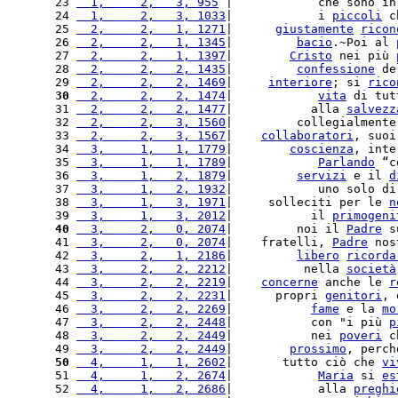
23 
  1,     2,   3, 955
 |            che sono in
24 
  1,     2,   3, 1033
|            i 
piccoli
 c
25 
  2,     2,   1, 1271
|      
giustamente
ricon
26 
  2,     2,   1, 1345
|         
bacio
.~Poi al 
27 
  2,     2,   1, 1397
|        
Cristo
 nei più 
28 
  2,     2,   2, 1435
|         
confessione
 de
29 
  2,     2,   2, 1469
|     
interiore
; si 
rico
30
  2,     2,   2, 1474
|            
vita
 di tut
31 
  2,     2,   2, 1477
|           alla 
salvezz
32 
  2,     2,   3, 1560
|         collegialmente
33 
  2,     2,   3, 1567
|    
collaboratori
, suoi
34 
  3,     1,   1, 1779
|        
coscienza
, inte
35 
  3,     1,   1, 1789
|            
Parlando
 “c
36 
  3,     1,   2, 1879
|         
servizi
 e il 
d
37 
  3,     1,   2, 1932
|            uno solo di
38 
  3,     1,   3, 1971
|     solleciti per le 
n
39 
  3,     1,   3, 2012
|           il 
primogeni
40
  3,     2,   0, 2074
|         noi il 
Padre
 s
41 
  3,     2,   0, 2074
|    fratelli, 
Padre
 nos
42 
  3,     2,   1, 2186
|         
libero
ricorda
43 
  3,     2,   2, 2212
|          nella 
società
44 
  3,     2,   2, 2219
|    
concerne
 anche le 
r
45 
  3,     2,   2, 2231
|      propri 
genitori
, 
46 
  3,     2,   2, 2269
|           
fame
 e la 
mo
47 
  3,     2,   2, 2448
|           con "i più 
p
48 
  3,     2,   2, 2449
|           nei 
poveri
 c
49 
  3,     2,   2, 2449
|        
prossimo
, perch
50
  4,     1,   1, 2602
|       tutto ciò che 
vi
51 
  4,     1,   2, 2674
|            
Maria
 si 
es
52 
  4,     1,   2, 2686
|            alla 
preghi