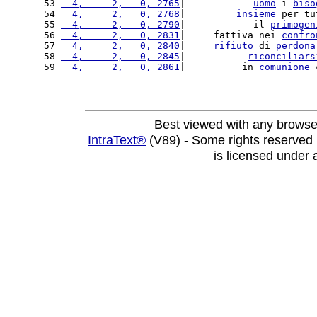
53 
  4,     2,   0, 2765
|            
uomo
 i 
biso
54 
  4,     2,   0, 2768
|         
insieme
 per tu
55 
  4,     2,   0, 2790
|            il 
primogen
56 
  4,     2,   0, 2831
|     fattiva nei 
confro
57 
  4,     2,   0, 2840
|     
rifiuto
 di 
perdona
58 
  4,     2,   0, 2845
|           
riconciliars
59 
  4,     2,   0, 2861
|          in 
comunione
 
Best viewed with any browse
IntraText®
(V89) - Some rights reserved
is licensed under