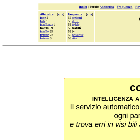
Indice
|
Parole
:
Alfabetica
-
Frequenza
-
Ro
Alfabetica
[
«
»
]
Frequenza
[
«
»
]
frase
2
59
credenti
frate
1
59
diritti
fratellanza
1
59
fedele
fratelli 59
59 fratelli
fratello
25
59 iv
fraterna
23
59
possibile
fraterne
3
59
rito
co
intelligenza a
Il servizio automatico 
ogni pa
e trova erri in visi bili