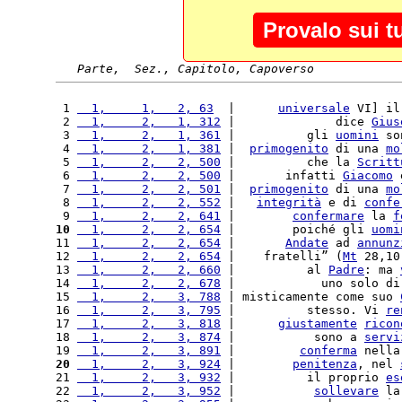
Provalo sui t
Parte,  Sez., Capitolo, Capoverso
 1 
  1,     1,   2, 63
  |      
universale
 VI] il
 2 
  1,     2,   1, 312
 |              dice 
Gius
 3 
  1,     2,   1, 361
 |          gli 
uomini
 so
 4 
  1,     2,   1, 381
 |  
primogenito
 di una 
mo
 5 
  1,     2,   2, 500
 |          che la 
Scritt
 6 
  1,     2,   2, 500
 |       infatti 
Giacomo
 
 7 
  1,     2,   2, 501
 |  
primogenito
 di una 
mo
 8 
  1,     2,   2, 552
 |   
integrità
 e di 
confe
 9 
  1,     2,   2, 641
 |        
confermare
 la 
f
10
  1,     2,   2, 654
 |        poiché gli 
uomi
11 
  1,     2,   2, 654
 |       
Andate
 ad 
annunz
12 
  1,     2,   2, 654
 |    fratelli” (
Mt
 28,10
13 
  1,     2,   2, 660
 |          al 
Padre
: ma 
14 
  1,     2,   2, 678
 |            uno solo di
15 
  1,     2,   3, 788
 | misticamente come suo 
16 
  1,     2,   3, 795
 |          stesso. Vi 
re
17 
  1,     2,   3, 818
 |      
giustamente
ricon
18 
  1,     2,   3, 874
 |           sono a 
servi
19 
  1,     2,   3, 891
 |         
conferma
 nella
20
  1,     2,   3, 924
 |        
penitenza
, nel 
21 
  1,     2,   3, 932
 |          il proprio 
es
22 
  1,     2,   3, 952
 |           
sollevare
 la