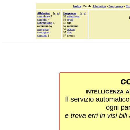
Indice
|
Parole
:
Alfabetica
-
Frequenza
-
Ro
Alfabetica
[
«
»
]
Frequenza
[
«
»
]
camminare
9
58
redenzione
cammini
4
58
sposi
camminiamo
5
57 allo
cammino 57
57 cammino
campagna
1
57
celeste
campagne
1
57
dire
campane
1
57 mentre
co
intelligenza a
Il servizio automatico 
ogni pa
e trova erri in visi bili