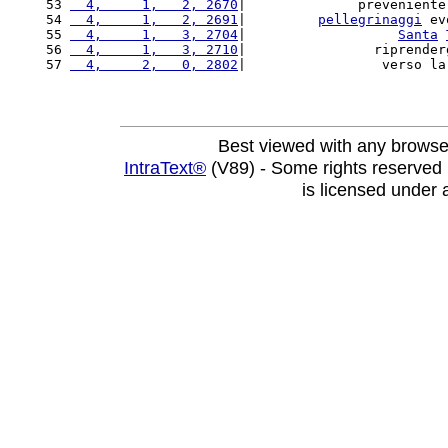
53 
  4,     1,   2, 2670
|              preveniente
54 
  4,     1,   2, 2691
|         
pellegrinaggi
 ev
55 
  4,     1,   3, 2704
|                   
Santa
56 
  4,     1,   3, 2710
|                riprender
57 
  4,     2,   0, 2802
|                 verso la
Best viewed with any browse
IntraText®
(V89) - Some rights reserved
is licensed under