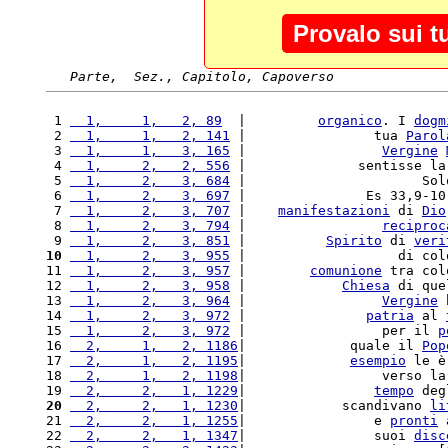
Provalo sui t
Parte,  Sez., Capitolo, Capoverso
 1 
  1,     1,   2, 89
  |         
organico
. I 
dogm
 2 
  1,     1,   2, 141
 |                tua 
Parol
 3 
  1,     1,   3, 165
 |                 
Vergine
 4 
  1,     2,   2, 556
 |              sentisse la
 5 
  1,     2,   3, 684
 |                      Sol
 6 
  1,     2,   3, 697
 |               Es 33,9-10
 7 
  1,     2,   3, 707
 |    
manifestazioni
 di 
Dio
 8 
  1,     2,   3, 794
 |                 
reciproc
 9 
  1,     2,   3, 851
 |          
Spirito
 di 
veri
10
  1,     2,   3, 955
 |                   di col
11 
  1,     2,   3, 957
 |        
comunione
 tra col
12 
  1,     2,   3, 958
 |            
Chiesa
 di que
13 
  1,     2,   3, 964
 |                 
Vergine
 
14 
  1,     2,   3, 972
 |               
patria
 al 
15 
  1,     2,   3, 972
 |                 per il 
p
16 
  2,     1,   2, 1186
|             quale il 
Pop
17 
  2,     1,   2, 1195
|             
esempio
 le è
18 
  2,     1,   2, 1198
|                 verso la
19 
  2,     2,   1, 1229
|                
tempo
 deg
20
  2,     2,   1, 1230
|            scandivano 
li
21 
  2,     2,   1, 1255
|                e 
pronti
 
22 
  2,     2,   1, 1347
|                suoi 
disc