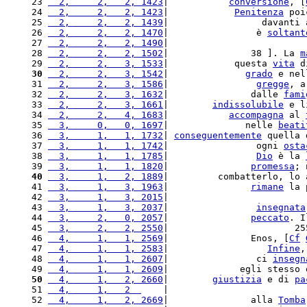
23 
  2,     2,   2, 1423
|           
conversione
, [
24 
  2,     2,   2, 1423
|            
Penitenza
 poi
25 
  2,     2,   2, 1439
|                 davanti 
26 
  2,     2,   2, 1470
|                è 
soltant
27 
  2,     2,   2, 1490
|                         
28 
  2,     2,   2, 1502
|               38 ]. La 
m
29 
  2,     2,   3, 1533
|            questa 
vita
 d
30
  2,     2,   3, 1542
|              
grado
 e nel
31 
  2,     2,   3, 1586
|                
gregge
, a
32 
  2,     2,   3, 1632
|               dalle 
fami
33 
  2,     2,   3, 1661
|        
indissolubile
 e l
34 
  2,     2,   4, 1683
|           
accompagna
 al 
35 
  3,     0,   0, 1697
|              nelle 
beati
36 
  3,     1,   1, 1732
| 
conseguentemente
 quella 
37 
  3,     1,   1, 1742
|                ogni 
osta
38 
  3,     1,   1, 1785
|                
Dio
 è la 
39 
  3,     1,   1, 1820
|               
promessa
; 
40
  3,     1,   2, 1889
|         combatterlo, lo 
41 
  3,     1,   3, 1963
|               
rimane
 la 
42 
  3,     1,   3, 2015
|                         
43 
  3,     1,   3, 2037
|                
insegnata
44 
  3,     2,   0, 2057
|               
peccato
. I
45 
  3,     2,   2, 2550
|                       25
46 
  4,     1,   1, 2569
|               Enos, [
Cf
47 
  4,     1,   1, 2583
|                  
Infine
,
48 
  4,     1,   1, 2607
|                ci 
insegn
49 
  4,     1,   1, 2609
|             egli stesso 
50
  4,     1,   2, 2660
|        
giustizia
 e di 
pa
51 
  4,     1,   2  
    |                         
52 
  4,     1,   2, 2669
|               alla 
Tomba