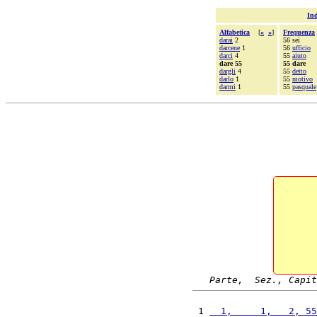
Ind
Alfabetica
[
«
»
]
Frequenza
darai
2
56 sei
darcene
1
56
ufficio
darci
4
55
aiuto
dare 55
55 dare
dargli
4
55
detto
darlo
1
55
motivo
darmi
1
55
pasquale
Parte,  Sez., Capit
 1 
  1,     1,   2, 55