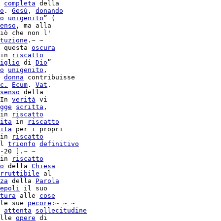
completa
 della

o
. 
Gesù
, 
donando
o
unigenito
” (

enso
, ma alla

iò che non l'

tuzione
.~ ~

 questa 
oscura
in 
riscatto
iglio
 di 
Dio
”

o
unigenito
,

 
donna
 contribuisse

c.
Ecum
. 
Vat
.

senso
 della

In 
verità
 vi

gge
scritta
,

in 
riscatto
ita
 in 
riscatto
ita
in 
riscatto
l 
trionfo
definitivo
-20 ].~ ~

in 
riscatto
o
 della 
Chiesa
rruttibile
 al

za
 della 
Parola
epoli
 il suo

tura
 alle 
cose
le sue 
pecore
 
attenta
sollecitudine
lle 
opere
 di
