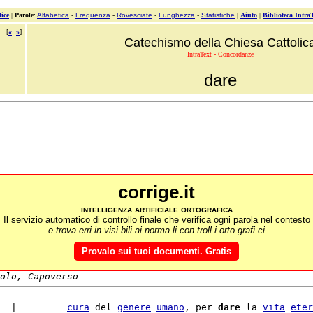
ice
|
Parole
:
Alfabetica
-
Frequenza
-
Rovesciate
-
Lunghezza
-
Statistiche
|
Aiuto
|
Biblioteca Intra
[
«
»
]
Catechismo della Chiesa Cattolic
IntraText - Concordanze
dare
corrige.it
intelligenza artificiale ortografica
Il servizio automatico di controllo finale che verifica ogni parola nel contesto
e trova erri in visi bili ai norma li con troll i orto grafi ci
Provalo sui tuoi documenti. Gratis
olo, Capoverso
  |         
cura
 del 
genere
umano
, per 
dare
 la 
vita
eter