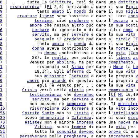
6
 |        tutta la 
Scrittura
, così da 
dare
 una 
dottrina
1
 | 
misericordia
” (
Ef
 2,4) arrivando a 
dare
 il suo 
Figli
9
 |            tanto 
amato
 il 
mondo
 da 
dare
 il suo 
Figli
9
 |    
creature
libere
 sono invitate a 
dare
 il loro 
cons
8
 |           
termine
, cioè 
produrre
 e 
dare
 l'
essere
 a c
7
 |         
amore
 che nessun altro può 
dare
 in sua 
sosti
6
 |          
cercare
 di ignorarlo o di 
dare
 altri 
nomi
 a
0
 |          
servito
, ma per 
servire
 e 
dare
 la sua 
vita
 
4
 |           
pasquale
 il 
credente
 può 
dare
 al 
titolo
 “
F
8
 |            tanto 
amato
 il 
mondo
 da 
dare
 il suo 
Figli
8
 |          
donna
 aveva contribuito a 
dare
 la 
morte
, la
8
 |            la 
donna
 contribuisse a 
dare
 la 
vita
 [
Con
0
 |          28). In 
realtà
, per poter 
dare
 il 
libero
as
7
 |         venuto per 
abolire
, ma per 
dare
compimento
. 
1
 |            risuonata sul 
Sinai
 per 
dare
 a 
Mosè
 la 
Le
5
 |           18,14). Egli 
afferma
 di “
dare
 la sua 
vita
 
8
 |           sua 
missione
: “
servire
 e 
dare
 la propria 
v
9
 |        
amore
 più 
grande
 di questo: 
dare
 la propria 
v
2
 |            egli “è venuto per. . . 
dare
 la sua 
vita
 
1
 |      
Cristo
 verrà nella 
gloria
 per 
dare
compimento
 a
8
 |         
testimonianza
 che 
dovranno
dare
 [
Cf
Mt
 10,19
6
 |          
servito
, ma per 
servire
 e 
dare
 la sua 
vita
 
5
 |         non possono né 
compiere
 né 
dare
. Il 
minister
16
|         
risurrezione
Dio
tornerà
 a 
dare
 la 
vita
inco
55
|      
Spirito
Santo
 non si 
limita
 a 
dare
 l'
intelligen
39
|       aveva 
annunziato
 a 
Cafarnao
: 
dare
 ai suoi 
disc
75
|       
esiste
? Non è minore 
impresa
dare
 una 
nuova
na
86
|           
Vittima
, senza 
temere
 di 
dare
 la 
vita
 per 
51
|           tutta la 
comunità
devono
dare
prova
 di una
51
|     
perseverare
 nella 
preghiera
, a 
dare
incremento
 a