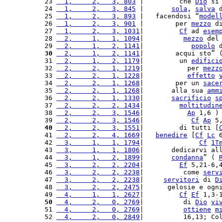
23 
  1,     2,   3, 803
 |         che 
Dio
 si
24 
  1,     2,   3, 845
 |       
sola
, 
salva
 
25 
  1,     2,   3, 893
 |   facendosi “
model
26 
  1,     2,   3, 901
 |        per 
mezzo
 d
27 
  1,     2,   3, 1031
|         
Cf
 ad 
esem
28 
  2,     1,   1, 1094
|          
mezzo
 del
29 
  2,     1,   2, 1141
|            
popolo
 
30
  2,     1,   2, 1141
|        acqui sto” 
31 
  2,     1,   2, 1179
|         un 
edifici
32 
  2,     2,   1, 1219
|           per 
mezz
33 
  2,     2,   1, 1228
|           
effetto
34 
  2,     2,   1, 1268
|        per un 
sace
35 
  2,     2,   1, 1268
|       alla sua 
amm
36 
  2,     2,   1, 1330
|       
sacrificio
s
37 
  2,     2,   2, 1434
|         
moltitudin
38 
  2,     2,   3, 1546
|           
Ap
 1,6 )
39 
  2,     2,   3, 1546
|            
Cf
Ap
 5
40
  2,     2,   3, 1551
|         di tutti [
41 
  2,     2,   4, 1669
|   
benedire
 [
Cf
Lc
 
42 
  3,     1,   1, 1794
|              
Cf
1T
43 
  3,     1,   1, 1806
|       dedicarvi al
44 
  3,     1,   2, 1899
|       
condanna
” ( 
45 
  3,     2,   2, 2204
|         
Ef
 5,21-6,
46 
  3,     2,   2, 2238
|          come 
serv
47 
  3,     2,   2, 2238
|     
servitori
 di 
D
48 
  3,     2,   2, 2475
|      gelosie e ogn
49 
  4,     1,   1, 2627
|         
Cf
Ef
 1,3-
50
  4,     2,   0, 2769
|          di 
Dio
vi
51 
  4,     2,   0, 2769
|          
ottiene
m
52 
  4,     2,   0, 2849
|          16,13; Co