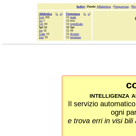
Indice
|
Parole
:
Alfabetica
-
Frequenza
-
Ro
Alfabetica
[
«
»
]
Frequenza
[
«
»
]
1cor
206
53
mani
1cr
1
53 mia
1gv
84
53
significato
1pt 52
52 1pt
1re
16
52 44
1sam
10
52
diventa
1tm
39
52
esistenza
co
intelligenza a
Il servizio automatico 
ogni pa
e trova erri in visi bili