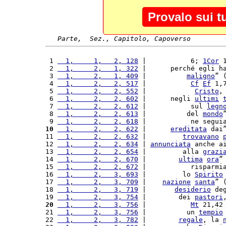
Provalo sui t
Parte,  Sez., Capitolo, Capoverso
 1 
  1,     1,   2, 128
 |           6; 
1Cor
 
 2 
  1,     2,   1, 322
 |      perché egli h
 3 
  1,     2,   1, 409
 |          
maligno
” 
 4 
  1,     2,   2, 517
 |           
Cf
Ef
 1,
 5 
  1,     2,   2, 552
 |            
Cristo
,
 6 
  1,     2,   2, 602
 |      negli 
ultimi
 7 
  1,     2,   2, 612
 |           sul 
legn
 8 
  1,     2,   2, 613
 |          del 
mondo
 9 
  1,     2,   2, 618
 |           ne segui
10
  1,     2,   2, 622
 |      
ereditata
 dai
11 
  1,     2,   2, 632
 |         
trovavano
12 
  1,     2,   2, 634
 | 
annunciata
 anche a
13 
  1,     2,   2, 654
 |         alla 
grazi
14 
  1,     2,   2, 670
 |        
ultima
ora
”
15 
  1,     2,   2, 672
 |           risparmi
16 
  1,     2,   3, 693
 |         lo 
Spirito
17 
  1,     2,   3, 709
 |    
nazione
santa
” 
18 
  1,     2,   3, 719
 |       
desiderio
 de
19 
  1,     2,   3, 754
 |        dei 
pastori
20
  1,     2,   3, 756
 |           
Mt
 21,42
21 
  1,     2,   3, 756
 |          un 
tempio
22 
  1,     2,   3, 782
 |        
regale
, la 