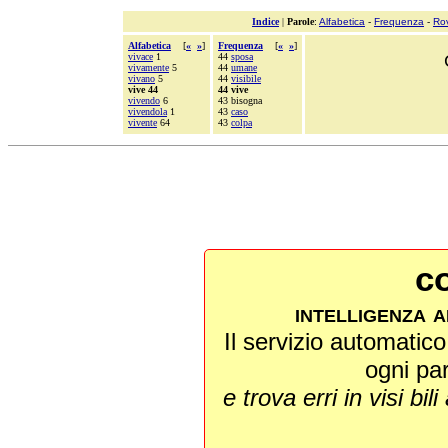
Indice
|
Parole
:
Alfabetica
-
Frequenza
-
Ro
Alfabetica
[
«
»
]
Frequenza
[
«
»
]
vivace
1
44
sposa
vivamente
5
44
umane
vivano
5
44
visibile
vive 44
44 vive
vivendo
6
43 bisogna
vivendola
1
43
caso
vivente
64
43
colpa
co
intelligenza a
Il servizio automatico 
ogni pa
e trova erri in visi bili