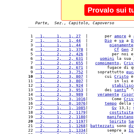
Provalo sui t
Parte,  Sez., Capitolo, Capoverso
 1 
  1,     1,   1, 27
  |       per 
amore
 è 
 2 
  1,     1,   1, 44
  |       
Dio
 e 
va
 a 
D
 3 
  1,     1,   1, 44
  |         
pienamente
 4 
  1,     2,   1, 378
 |           
Cf
Gen
 2
 5 
  1,     2,   2, 426
 |          per noi e
 6 
  1,     2,   2, 631
 |     
uomini
 la sua 
 7 
  1,     2,   2, 655
 |   
compimento
, 
Cris
 8 
  1,     2,   2, 671
 |        fugace di q
 9 
  1,     2,   3, 752
 |    soprattutto 
euc
10
  1,     2,   3, 807
 |       cui 
Cristo
 è
11 
  1,     2,   3, 807
 |           in lui e
12 
  1,     2,   3, 924
 |          
stabilisc
13 
  1,     2,   3, 953
 |       dei 
santi
” “
14 
  1,     2,   3, 989
 |    
veramente
risor
15 
  1,     2,   3, 1016
|          Come 
Cris
16 
  2,     1,   0, 1076
|       
tempo
 della 
17 
  2,     1,   1, 1085
|          
Gv
 13,1; 
18 
  2,     1,   2, 1179
|         
costituita
19 
  2,     1,   2, 1180
|        
manifestano
20
  2,     1,   2, 1197
|         
Spirito
Sa
21 
  2,     2,   1, 1268
| 
battezzati
 sono 
di
22 
  2,     2,   1, 1334
|        sempre a 
Is