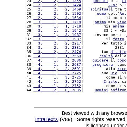
23 
  2,     2,   1, 1355
|    
peccati
 e la 
ri
24 
  2,     2,   2, 1424
|           
2Cor
 5,2
25 
  2,     2,   2, 1469
|   
spirituali
 tra t
26 
  2,     2,   2, 1502
|      
uomo
 dell'
Ant
27 
  2,     2,   3, 1634
|          il modo i
28 
  3,     1,   1, 1718
|     
anima
 mia 
viva
29 
  3,     1,   1, 1718
|         mia 
anima
 
30
  3,     1,   2, 1942
|         33 ):~ ~Da
31 
  3,     1,   3, 1987
|     invece per il 
32 
  3,     1,   3, 1987
|          il 
fatto
 
33 
  3,     2,   2, 2217
|        Per tutto i
34 
  3,     2,   2, 2331
|              2331 
35 
  3,     2,   2, 2474
|        tuo 
diletto
36 
  4,     1,   1, 2569
|       
realtà
 della
37 
  4,     1,   2, 2686
|    
guidare
 il 
popo
38 
  4,     1,   2, 2687
|    
preghiera
; ques
39 
  4,     1,   2, 2691
|          alla 
rice
40
  4,     1,   3, 2725
|        suo 
Dio
. Si
41 
  4,     1,   3, 2725
|          come si v
42 
  4,     1,   3, 2752
|         
Cristo
: si
43 
  4,     1,   3, 2752
|          come si v
44 
  4,     2,   0, 2835
|     
uomini
soffron
Best viewed with any browse
IntraText®
(V89) - Some rights reserved
is licensed under