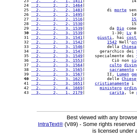
23 
  2,     2,   1, 1411
|                   14
24 
  2,     2,   2, 1464
|                     
25 
  2,     2,   2, 1483
|         di 
morte
 sen
26 
  2,     2,   2, 1495
|                   14
27 
  2,     2,   2, 1516
|                   
15
28 
  2,     2,   2, 1530
|                   15
29 
  2,     2,   3, 1539
|          da 
Dio
 come
30
  2,     2,   3, 1539
|           1-30; 
Lv
 8
31 
  2,     2,   3, 1541
|     
giusti
, hai 
cost
32 
  2,     2,   3, 1542
|         
1542
 Nell'
or
33 
  2,     2,   3, 1546
|         della 
Chiesa
34 
  2,     2,   3, 1547
|      gerarchico dei 
35 
  2,     2,   3, 1549
|    specialmente dei 
36 
  2,     2,   3, 1553
|           Ciò non 
si
37 
  2,     2,   3, 1564
|          
culto
divin
38 
  2,     2,   3, 1565
|          
sacramento
 
39 
  2,     2,   3, 1567
|         II, 
Lumen
ge
40
  2,     2,   3, 1623
|         delle 
Chiese
41 
  2,     2,   3, 1651
|    
cristianamente
 i 
42 
  2,     2,   4, 1669
|      
ministero
ordin
43 
  3,     2,   1, 2179
|          
carità
, le 
Best viewed with any browse
IntraText®
(V89) - Some rights reserved
is licensed under