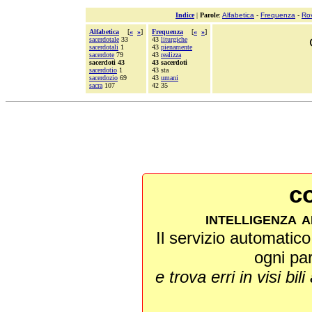
Indice
|
Parole
:
Alfabetica
-
Frequenza
-
Ro
Alfabetica
[
«
»
]
Frequenza
[
«
»
]
sacerdotale
33
43
liturgiche
sacerdotali
1
43
pienamente
sacerdote
79
43
realizza
sacerdoti 43
43 sacerdoti
sacerdotio
1
43 sta
sacerdozio
69
43
umani
sacra
107
42 35
co
intelligenza a
Il servizio automatico 
ogni pa
e trova erri in visi bili