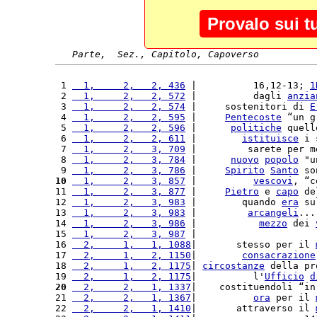
Provalo sui t
Parte,  Sez., Capitolo, Capoverso
 1 
  1,     2,   2, 436
 |          16,12-13; 
1
 2 
  1,     2,   2, 572
 |          dagli 
anzia
 3 
  1,     2,   2, 574
 |     sostenitori di 
E
 4 
  1,     2,   2, 595
 |     
Pentecoste
 “un g
 5 
  1,     2,   2, 596
 |      
politiche
 quell
 6 
  1,     2,   2, 611
 |        
istituisce
 i 
 7 
  1,     2,   3, 709
 |         sarete per m
 8 
  1,     2,   3, 784
 |      
nuovo
popolo
 "u
 9 
  1,     2,   3, 786
 |     
Spirito
Santo
 so
10
  1,     2,   3, 857
 |          
vescovi
, “c
11 
  1,     2,   3, 877
 |     
Pietro
 e 
capo
 de
12 
  1,     2,   3, 983
 |        quando 
era
 su
13 
  1,     2,   3, 983
 |         
arcangeli
...
14 
  1,     2,   3, 986
 |           
mezzo
 dei 
15 
  1,     2,   3, 987
 |                     
16 
  2,     1,   1, 1088
|       stesso per il 
17 
  2,     1,   2, 1150
|        
consacrazione
18 
  2,     1,   2, 1175
| 
circostanze
 della pr
19 
  2,     1,   2, 1175
|          l'
Ufficio
d
20
  2,     2,   1, 1337
|    costituendoli “in
21 
  2,     2,   1, 1367
|          
ora
 per il 
22 
  2,     2,   1, 1410
|       attraverso il 