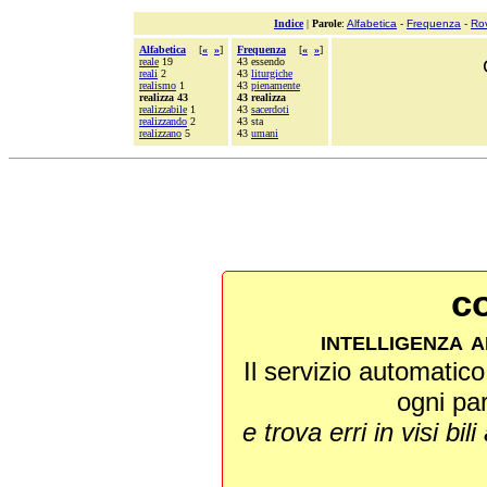
Indice
|
Parole
:
Alfabetica
-
Frequenza
-
Ro
Alfabetica
[
«
»
]
Frequenza
[
«
»
]
reale
19
43 essendo
reali
2
43
liturgiche
realismo
1
43
pienamente
realizza 43
43 realizza
realizzabile
1
43
sacerdoti
realizzando
2
43 sta
realizzano
5
43
umani
co
intelligenza a
Il servizio automatico 
ogni pa
e trova erri in visi bili