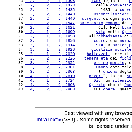
23 
  2,     2,   1, 1396
|      
1Cor
 12,13 ]. L'
E
24 
  2,     2,   2, 1423
|        della 
conversio
25 
  2,     2,   2, 1435
|          1435 La 
conve
26 
  2,     2,   2, 1440
|       
Riconciliazione
27 
  2,     2,   2, 1449
|  
sorgente
 di ogni 
perd
28 
  2,     2,   3, 1547
| 
sacerdozio
comune
 dei 
29 
  2,     2,   3, 1621
|         61]. Nell'
Euca
30
  3,     1,   0, 1699
|        
vita
 nello 
Spir
31 
  3,     1,   1, 1850
|     all'
obbedienza
 di 
32 
  3,     1,   1, 1856
|       
cuore
, che 
norma
33 
  3,     1,   2, 1914
|       
1914
 La 
partecip
34 
  3,     1,   2, 1928
|      
giustizia
sociale
35 
  3,     1,   3, 2030
|    
battezzati
, che il 
36 
  3,     2,   2, 2226
|   
tenera
età
 dei 
figli
37 
  3,     2,   2, 2352
|       
ordine
morale
, q
38 
  3,     2,   2, 2361
|        
umana
 come tale
39 
  3,     2,   2, 2363
|         l'
unione
 degli
40
  4,     1,   1, 2619
|     
poveri
”, la cui 
sp
41 
  4,     1,   3, 2724
|       
Dio
, un 
silenzio
42 
  4,     2,   0, 2806
|     
Spirito
 che il 
Pad
43 
  4,     2,   0, 2808
|       sua 
opera
. Quest
Best viewed with any browse
IntraText®
(V89) - Some rights reserved
is licensed under