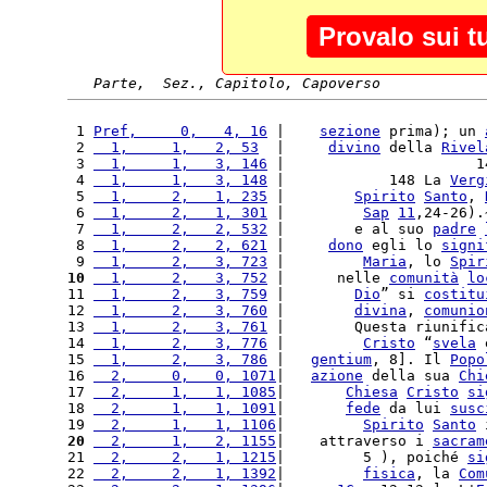
Provalo sui t
Parte,  Sez., Capitolo, Capoverso
 1 
Pref,     0,   4, 16
 |    
sezione
 prima); un 
 2 
  1,     1,   2, 53
  |     
divino
 della 
Rivel
 3 
  1,     1,   3, 146
 |                      1
 4 
  1,     1,   3, 148
 |            148 La 
Verg
 5 
  1,     2,   1, 235
 |        
Spirito
Santo
, 
 6 
  1,     2,   1, 301
 |         
Sap
11
,24-26).
 7 
  1,     2,   2, 532
 |        e al suo 
padre
 8 
  1,     2,   2, 621
 |     
dono
 egli lo 
signi
 9 
  1,     2,   3, 723
 |         
Maria
, lo 
Spir
10
  1,     2,   3, 752
 |      nelle 
comunità
lo
11 
  1,     2,   3, 759
 |        
Dio
” si 
costitu
12 
  1,     2,   3, 760
 |        
divina
, 
comunio
13 
  1,     2,   3, 761
 |        Questa riunific
14 
  1,     2,   3, 776
 |         
Cristo
 “
svela
 
15 
  1,     2,   3, 786
 |   
gentium
, 8]. Il 
Popo
16 
  2,     0,   0, 1071
|   
azione
 della sua 
Chi
17 
  2,     1,   1, 1085
|       
Chiesa
Cristo
si
18 
  2,     1,   1, 1091
|       
fede
 da lui 
susc
19 
  2,     1,   1, 1106
|         
Spirito
Santo
 
20
  2,     1,   2, 1155
|    attraverso i 
sacram
21 
  2,     2,   1, 1215
|         5 ), poiché 
si
22 
  2,     2,   1, 1392
|         
fisica
, la 
Com