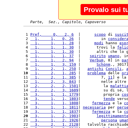
Provalo sui t
Parte,  Sez., Capitolo, Capoverso
 1 
Pref,     0,   2, 6
  |      
scopo
 di 
susci
 2 
  1,     1,   0, 26
  |         in 
consider
 3 
  1,     1,   1, 28
  |      
modi
 hanno 
esp
 4 
  1,     1,   1, 30
  |       trovi la 
feli
 5 
  1,     1,   1, 30
  |       altri che lo 
 6 
  1,     1,   1, 37
  |    
spirito
umano
, i
 7 
  1,     1,   2, 94
  |    
Verbum
, 8] in 
pa
 8 
  1,     1,   3, 159
 |       
Schönm
., 3017
 9 
  1,     2,   1, 250
 |   
antichi
Concili
, 
10
  1,     2,   1, 285
 |   
problema
 delle 
or
11 
  1,     2,   1, 385
 |         7, 
11
] e la
12 
  1,     2,   3, 843
 |         nelle altre
13 
  2,     2,   2, 1501
|          la 
malatti
14 
  2,     2,   3, 1609
|          su di sé, 
15 
  3,     1,   1, 1779
|          propria 
co
16 
  3,     1,   1, 1803
|          
tende
 vers
17 
  3,     1,   1, 1808
|     
fermezza
 e la 
c
18 
  3,     1,   1, 1811
| 
necessaria
 per 
pers
19 
  3,     1,   1, 1837
|     
fermezza
 e la 
c
20
  3,     1,   2, 1903
|       
legittimament
21 
  3,     1,   2, 1926
|         
persona
uma
22 
  3,     2,   1, 2128
|   talvolta racchiud