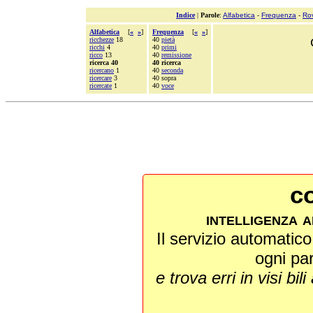
Indice
|
Parole
:
Alfabetica
-
Frequenza
-
Ro
Alfabetica
[
«
»
]
Frequenza
[
«
»
]
ricchezze
18
40
pietà
ricchi
4
40
primi
ricco
13
40
remissione
ricerca 40
40 ricerca
ricercano
1
40
seconda
ricercare
3
40 sopra
ricercate
1
40
voce
co
intelligenza a
Il servizio automatico 
ogni pa
e trova erri in visi bili