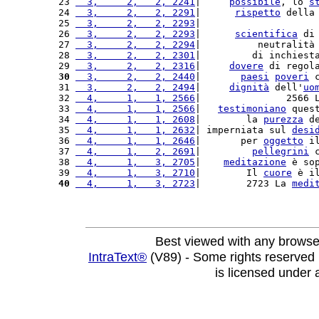
23 
  3,     2,   2, 2241
|     
possibile
, lo 
s
24 
  3,     2,   2, 2291
|      
rispetto
 della
25 
  3,     2,   2, 2293
|                    
26 
  3,     2,   2, 2293
|      
scientifica
 di
27 
  3,     2,   2, 2294
|          neutralità
28 
  3,     2,   2, 2301
|         di inchiest
29 
  3,     2,   2, 2316
|     
dovere
 di regol
30
  3,     2,   2, 2440
|       
paesi
poveri
 
31 
  3,     2,   2, 2494
|     
dignità
 dell'
uo
32 
  4,     1,   1, 2566
|               2566 
33 
  4,     1,   1, 2566
|   
testimoniano
 ques
34 
  4,     1,   1, 2608
|        la 
purezza
 d
35 
  4,     1,   1, 2632
| imperniata sul 
desi
36 
  4,     1,   1, 2646
|       per 
oggetto
 i
37 
  4,     1,   2, 2691
|         
pellegrini
 
38 
  4,     1,   3, 2705
|    
meditazione
 è so
39 
  4,     1,   3, 2710
|        Il 
cuore
 è i
40
  4,     1,   3, 2723
|        2723 La 
medi
Best viewed with any browse
IntraText®
(V89) - Some rights reserved
is licensed under