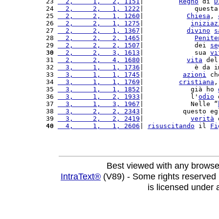
23 
  2,     1,   2, 1151
|         
Regno
 di 
D
24 
  2,     2,   1, 1222
|             questa
25 
  2,     2,   1, 1260
|           
Chiesa
, 
26 
  2,     2,   1, 1275
|            
iniziaz
27 
  2,     2,   1, 1367
|           
divino
s
28 
  2,     2,   2, 1465
|             
Penite
29 
  2,     2,   2, 1507
|             dei 
se
30
  2,     2,   3, 1613
|             sua 
vi
31 
  2,     2,   4, 1680
|           
vita
 del
32 
  3,     1,   1, 1736
|             è da i
33 
  3,     1,   1, 1745
|          
azioni
 ch
34 
  3,     1,   1, 1769
|         
cristiana
,
35 
  3,     1,   1, 1852
|            già ho 
36 
  3,     1,   2, 1933
|            l'
odio
 
37 
  3,     1,   3, 1967
|            Nelle “
38 
  3,     2,   2, 2343
|          questo eg
39 
  3,     2,   2, 2419
|            
verità
 
40
  4,     1,   1, 2606
| 
risuscitando
 il 
Fi
Best viewed with any browse
IntraText®
(V89) - Some rights reserved
is licensed under