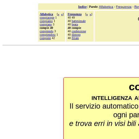
Indice
|
Parole
:
Alfabetica
-
Frequenza
-
Ro
Alfabetica
[
«
»
]
Frequenza
[
«
»
]
compiacque
1
40 49
compiamo
1
40
battesimale
compiano
3
40
beata
compie 40
40 compie
compiendo
3
40
confessione
compiendosi
1
40
dimora
compiere
42
40
filiale
co
intelligenza a
Il servizio automatico 
ogni pa
e trova erri in visi bili