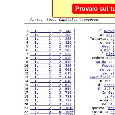
Provalo sui t
Parte,  Sez., Capitolo, Capoverso
 1 
  1,     1,   2, 140
 |           il 
Nuovo
 2 
  1,     2,   1, 208
 |            ai 
segn
 3 
  1,     2,   1, 258
 |       Tuttavia, og
 4 
  1,     2,   1, 329
 |            è, ment
 5 
  1,     2,   2, 436
 |             
Gesù
 s
 6 
  1,     2,   2, 505
 |            a 
Dio
 [
 7 
  1,     2,   2, 526
 |            Il 
Mist
 8 
  1,     2,   2, 539
 |        ceduto alla
 9 
  1,     2,   2, 548
 |          
salda
 la 
10
  1,     2,   2, 580
 |             
Popolo
11 
  1,     2,   2, 601
 |            
morte
r
12 
  1,     2,   2, 613
 |             
sacrif
13 
  1,     2,   2, 614
 |       
sacrificio
 d
14 
  1,     2,   2, 618
 |           18-19; C
15 
  1,     2,   2, 623
 |           di 
croce
16 
  1,     2,   2, 654
 |           
Ef
 2,4-5
17 
  1,     2,   3, 719
 |             In 
Gio
18 
  1,     2,   3, 731
 |              la 
Pa
19 
  1,     2,   3, 737
 |            e dello
20
  1,     2,   3, 772
 |             nella 
21 
  1,     2,   3, 1010
|        questo “
mor
22 
  2,     0,   0, 1066
|        tutta la 
cr