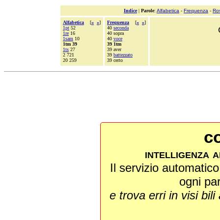
Indice
|
Parole
:
Alfabetica
-
Frequenza
-
Ro
Alfabetica
[
«
»
]
Frequenza
[
«
»
]
1pt
52
40
seconda
1re
16
40 sopra
1sam
10
40
voce
1tm 39
39 1tm
1ts
27
39 aver
2 721
39
battezzato
20 259
39 certo
co
intelligenza a
Il servizio automatico 
ogni pa
e trova erri in visi bili