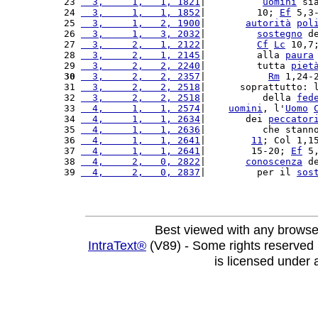
23 
  3,     1,   1, 1821
|          
uomini
 si
24 
  3,     1,   1, 1852
|         10; 
Ef
 5,3
25 
  3,     1,   2, 1900
|       
autorità
pol
26 
  3,     1,   3, 2032
|         
sostegno
 d
27 
  3,     2,   1, 2122
|         
Cf
Lc
 10,7
28 
  3,     2,   1, 2145
|         alla 
paura
29 
  3,     2,   2, 2240
|         tutta 
piet
30
  3,     2,   2, 2357
|           
Rm
 1,24-
31 
  3,     2,   2, 2518
|      soprattutto: 
32 
  3,     2,   2, 2518
|          della 
fed
33 
  4,     1,   1, 2574
|    
uomini
, l'
Uomo
34 
  4,     1,   1, 2634
|       dei 
peccator
35 
  4,     1,   1, 2636
|          che stann
36 
  4,     1,   1, 2641
|        
11
; Col 1,1
37 
  4,     1,   1, 2641
|        15-20; 
Ef
 5
38 
  4,     2,   0, 2822
|       
conoscenza
 d
39 
  4,     2,   0, 2837
|         per il 
sos
Best viewed with any browse
IntraText®
(V89) - Some rights reserved
is licensed under