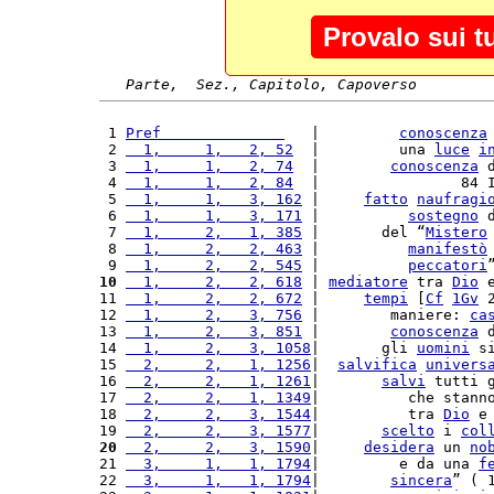
Provalo sui t
Parte,  Sez., Capitolo, Capoverso
 1 
Pref              
   |         
conoscenza
 2 
  1,     1,   2, 52
  |         una 
luce
i
 3 
  1,     1,   2, 74
  |        
conoscenza
 
 4 
  1,     1,   2, 84
  |                84 
 5 
  1,     1,   3, 162
 |     
fatto
naufragi
 6 
  1,     1,   3, 171
 |          
sostegno
 
 7 
  1,     2,   1, 385
 |       del “
Mistero
 8 
  1,     2,   2, 463
 |          
manifestò
 9 
  1,     2,   2, 545
 |          
peccatori
10
  1,     2,   2, 618
 | 
mediatore
 tra 
Dio
 
11 
  1,     2,   2, 672
 |     
tempi
 [
Cf
1Gv
 
12 
  1,     2,   3, 756
 |        maniere: 
ca
13 
  1,     2,   3, 851
 |        
conoscenza
 
14 
  1,     2,   3, 1058
|       gli 
uomini
 s
15 
  2,     2,   1, 1256
|  
salvifica
univers
16 
  2,     2,   1, 1261
|       
salvi
 tutti 
17 
  2,     2,   1, 1349
|          che stann
18 
  2,     2,   3, 1544
|          tra 
Dio
 e
19 
  2,     2,   3, 1577
|       
scelto
 i 
col
20
  2,     2,   3, 1590
|     
desidera
 un 
no
21 
  3,     1,   1, 1794
|         e da una 
f
22 
  3,     1,   1, 1794
|        
sincera
” ( 