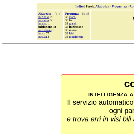
Indice
|
Parole
:
Alfabetica
-
Frequenza
-
Ro
Alfabetica
[
«
»
]
Frequenza
[
«
»
]
iniziativa
28
38
esseri
iniziative
5
38 fra
iniziato
1
38
grandi
iniziazione 38
38 iniziazione
inizieranno
1
38 invece
inizio
77
38
laici
innalza
3
38
moralmente
co
intelligenza a
Il servizio automatico 
ogni pa
e trova erri in visi bili