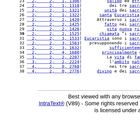
23 
  2,     2,   1, 1306
|          
valido
 ed 
eff
24 
  2,     2,   1, 1318
|           dei tre 
sacr
25 
  2,     2,   1, 1321
|         
unità
 dei 
sacr
26 
  2,     2,   1, 1322
|       
santa
Eucaristia
27 
  2,     2,   2, 1420
|      Attraverso i 
sacr
28 
  2,     2,   2, 1425
|         
fatto
 nei 
sacr
29 
  2,     2,   2, 1426
|          
vita
nuova
ri
30
  2,     2,   2, 1525
|       
chiamata
 “i 
sacr
31 
  2,     2,   3, 1533
| 
Eucaristia
 sono i 
sacr
32 
  2,     2,   3, 1563
|   presupponendo i 
sacr
33 
  2,     2,   3, 1632
|           
sufficientem
34 
  2,     2,   4, 1680
|        
principalmente
 
35 
  3,     2,   2, 2207
|          La 
vita
 di 
fa
36 
  3,     2,   2, 2224
|           l'
ambito
nat
37 
  4,     2,   0, 2768
|           nei tre 
sacr
38 
  4,     2,   0, 2776
|      
divino
 e dei 
sacr
Best viewed with any browse
IntraText®
(V89) - Some rights reserved
is licensed under