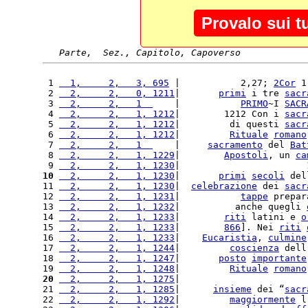
Provalo sui t
Parte,  Sez., Capitolo, Capoverso
 1 
  1,     2,   3, 695
 |           2,27; 
2Cor
 1
 2 
  2,     2,   0, 1211
|       
primi
 i tre 
sacr
 3 
  2,     2,   1  
    |           
PRIMO
~I 
SACR
 4 
  2,     2,   1, 1212
|        1212 Con i 
sacr
 5 
  2,     2,   1, 1212
|         di questi 
sacr
 6 
  2,     2,   1, 1212
|         
Rituale
romano
 7 
  2,     2,   1  
    |     
sacramento
 del 
Bat
 8 
  2,     2,   1, 1229
|        
Apostoli
, un 
ca
 9 
  2,     2,   1, 1230
|                       
10
  2,     2,   1, 1230
|       
primi
secoli
 del
11 
  2,     2,   1, 1230
|  
celebrazione
 dei 
sacr
12 
  2,     2,   1, 1231
|           
tappe
 prepar
13 
  2,     2,   1, 1232
|          anche quegli 
14 
  2,     2,   1, 1233
|        
riti
 latini e 
o
15 
  2,     2,   1, 1233
|        
866
]. Nei 
riti
16 
  2,     2,   1, 1233
|    
Eucaristia
, 
culmine
17 
  2,     2,   1, 1244
|         
coscienza
 dell
18 
  2,     2,   1, 1247
|       
posto
importante
19 
  2,     2,   1, 1248
|         
Rituale
romano
20
  2,     2,   1, 1275
|                       
21 
  2,     2,   1, 1285
|      
insieme
 dei “
sacr
22 
  2,     2,   1, 1292
|         
maggiormente
 l