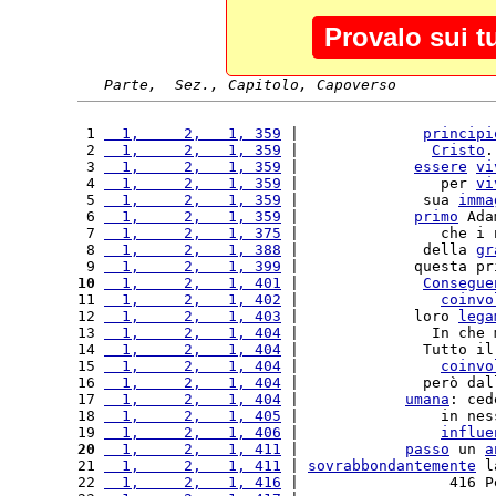
Provalo sui t
Parte,  Sez., Capitolo, Capoverso
 1 
  1,     2,   1, 359
 |              
principi
 2 
  1,     2,   1, 359
 |               
Cristo
.
 3 
  1,     2,   1, 359
 |             
essere
vi
 4 
  1,     2,   1, 359
 |                per 
vi
 5 
  1,     2,   1, 359
 |              sua 
imma
 6 
  1,     2,   1, 359
 |             
primo
 Ada
 7 
  1,     2,   1, 375
 |                che i 
 8 
  1,     2,   1, 388
 |              della 
gr
 9 
  1,     2,   1, 399
 |             questa pr
10
  1,     2,   1, 401
 |              
Consegue
11 
  1,     2,   1, 402
 |                
coinvo
12 
  1,     2,   1, 403
 |             loro 
lega
13 
  1,     2,   1, 404
 |               In che 
14 
  1,     2,   1, 404
 |              Tutto il
15 
  1,     2,   1, 404
 |                
coinvo
16 
  1,     2,   1, 404
 |              però dal
17 
  1,     2,   1, 404
 |            
umana
: ced
18 
  1,     2,   1, 405
 |                in nes
19 
  1,     2,   1, 406
 |                
influe
20
  1,     2,   1, 411
 |            
passo
 un 
a
21 
  1,     2,   1, 411
 | 
sovrabbondantemente
 l
22 
  1,     2,   1, 416
 |                 416 P