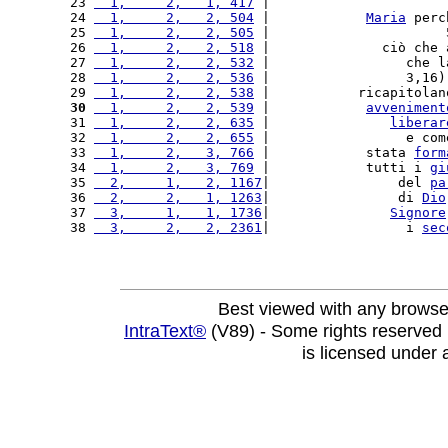
23 
  1,     2,   1, 417
 |                      
24 
  1,     2,   2, 504
 |            
Maria
 perc
25 
  1,     2,   2, 505
 |                      
26 
  1,     2,   2, 518
 |              ciò che 
27 
  1,     2,   2, 532
 |                 che l
28 
  1,     2,   2, 536
 |                 3,16)
29 
  1,     2,   2, 538
 |           ricapitolan
30
  1,     2,   2, 539
 |            
avveniment
31 
  1,     2,   2, 635
 |               
liberar
32 
  1,     2,   2, 655
 |                 e com
33 
  1,     2,   3, 766
 |            stata 
form
34 
  1,     2,   3, 769
 |            tutti i 
gi
35 
  2,     1,   2, 1167
|                del 
pa
36 
  2,     2,   1, 1263
|                di 
Dio
37 
  3,     1,   1, 1736
|               
Signore
38 
  3,     2,   2, 2361
|                 i 
sec
Best viewed with any browse
IntraText®
(V89) - Some rights reserved
is licensed under