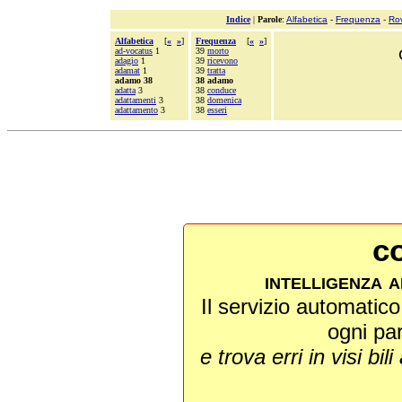
Indice
|
Parole
:
Alfabetica
-
Frequenza
-
Ro
Alfabetica
[
«
»
]
Frequenza
[
«
»
]
ad-vocatus
1
39
morto
adagio
1
39
ricevono
adamat
1
39
tratta
adamo 38
38 adamo
adatta
3
38
conduce
adattamenti
3
38
domenica
adattamento
3
38
esseri
co
intelligenza a
Il servizio automatico 
ogni pa
e trova erri in visi bili