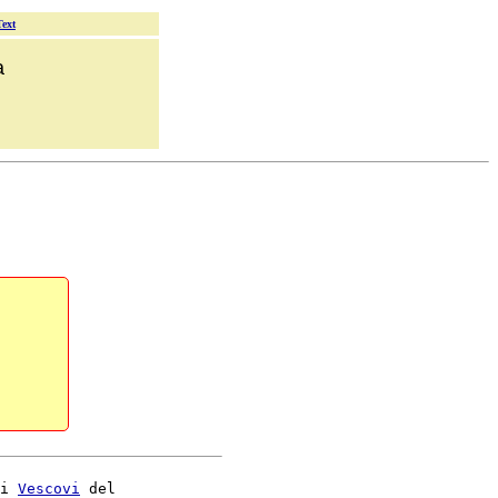
Text
a
i 
Vescovi
 del
