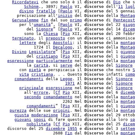
     
Ricordatevi
 che uno solo è il 
discorso
 di 
Dio
 che s
          
Schönm
., 3897; 
Paolo
 VI, 
discorso
 dell'
11
lugl
        
divino
fratello
 [
Paolo
 VI, 
discorso
 del 5 gennai
       precisazione all'
inizio
 del 
Discorso
 della 
Montag
     
Gerusalemme
fin
 dal suo 
primo
discorso
 di 
Pentecost
        per l'
umanità
”, [
Paolo
 VI, 
discorso
 del 22 
giugn
           del 
Signore
” [
Paolo
 VI, 
discorso
 del 14 
dicem
          sono la 
Chiesa
 [
Pio
 XII, 
discorso
 del 20 febbr
     
terminato
, il 
preposto
 con un 
discorso
 ci ammonisce
        
lettere
 degli 
Apostoli
: il 
Discorso
 della 
montag
              1724 Il 
Decalogo
, il 
Discorso
 della 
Montag
     
Divino
Legislatore
” [
Pio
 XII, 
discorso
 del 1 
giugno
           del 
cristiano
 [
Pio
 XII, 
discorso
 del 1 
giugno
   
espressione
particolarmente
 nel 
Discorso
 della 
montag
           la 
carità
, si 
serve
 del 
Discorso
 del 
Signore
 
        con 
pietà
 e perspicacia il 
Discorso
 che nostro 
S
        
vita
cristiana
. . . Questo 
Discorso
 infatti 
comp
      
comandamenti
 della 
Legge
. Il 
Discorso
 del 
Signore
 
                           
1971
 Al 
Discorso
 del 
Signore
 
        
principale
espressione
 nel 
Discorso
 del 
Signore
 
          all'
errore
, [
Cf
Pio
 XII, 
discorso
 del 6 
dicemb
          
secondo
comandamento
 nel 
Discorso
 della 
montag
                          2262 Nel 
Discorso
 della 
montag
           
comandamenti
” [
Pio
 XII, 
discorso
 del 1 
giugno
    
purezza
 delle sue 
origini
. Nel 
Discorso
 della 
montag
      
giusta
moderazione
 [
Pio
 XII, 
discorso
 del 29 ottob
      
giovani
sposi
 di fare questo 
discorso
 alla loro 
sp
           
nobilitata
 [
Cf
Pio
 XII, 
discorso
 del 25 
dicem
   discorso del 25 
dicembre
1955
 e 
discorso
 del 3 
settem
                      2608 
Fin
 dal 
Discorso
 della 
montag