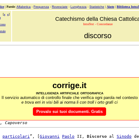
ice
|
Parole
:
Alfabetica
-
Frequenza
-
Rovesciate
-
Lunghezza
-
Statistiche
|
Aiuto
|
Biblioteca Intra
[
«
»
]
a
Catechismo della Chiesa Cattolic
IntraText - Concordanze
scono
ntale
discorso
corrige.it
intelligenza artificiale ortografica
Il servizio automatico di controllo finale che verifica ogni parola nel contesto
e trova erri in visi bili ai norma li con troll i orto grafi ci
Provalo sui tuoi documenti. Gratis
, Capoverso
 
particolari
”, [
Giovanni
Paolo
 II, 
Discorso
 al 
Sinodo
 de