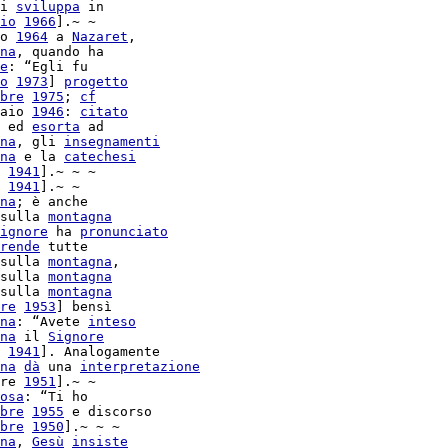
i 
sviluppa
 in

io
1966
].~ ~

o 
1964
 a 
Nazaret
,

na
, quando ha

e
: “Egli fu

o
1973
] 
progetto
bre
1975
; 
cf
aio 
1946
: 
citato
 ed 
esorta
 ad

na
, gli 
insegnamenti
na
 e la 
catechesi
1941
].~ ~ ~

1941
].~ ~

na
; è anche

sulla 
montagna
ignore
 ha 
pronunciato
rende
 tutte

sulla 
montagna
sulla 
montagna
sulla 
montagna
re
1953
] bensì

na
: “Avete 
inteso
na
 il 
Signore
1941
]. Analogamente

na
dà
 una 
interpretazione
re 
1951
].~ ~

osa
: “Ti ho

bre
1955
bre
1950
].~ ~ ~

na
, 
Gesù
insiste