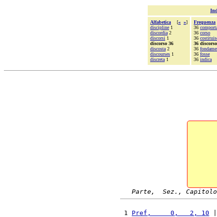
Ind
Alfabetica
[
«
»
]
Frequenza
discipline
1
36
comport
discordia
2
36
corso
discorsi
1
36
costitui
discorso 36
36 discorso
discosta
2
36
fondame
discourses
1
36
fosse
discreta
1
36
indica
Parte,  Sez., Capitolo
 1 
Pref,     0,   2, 10
 |