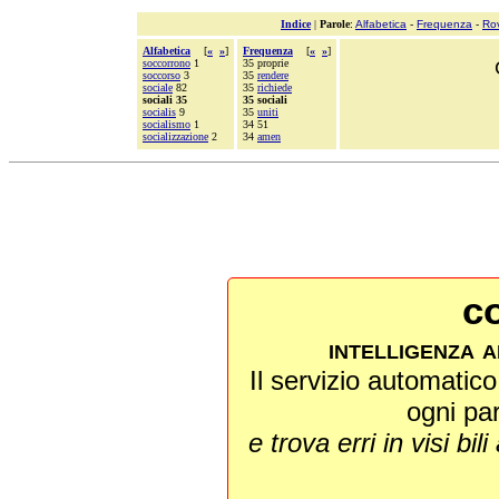
Indice
|
Parole
:
Alfabetica
-
Frequenza
-
Ro
Alfabetica
[
«
»
]
Frequenza
[
«
»
]
soccorrono
1
35 proprie
soccorso
3
35
rendere
sociale
82
35
richiede
sociali 35
35 sociali
socialis
9
35
uniti
socialismo
1
34 51
socializzazione
2
34
amen
co
intelligenza a
Il servizio automatico 
ogni pa
e trova erri in visi bili