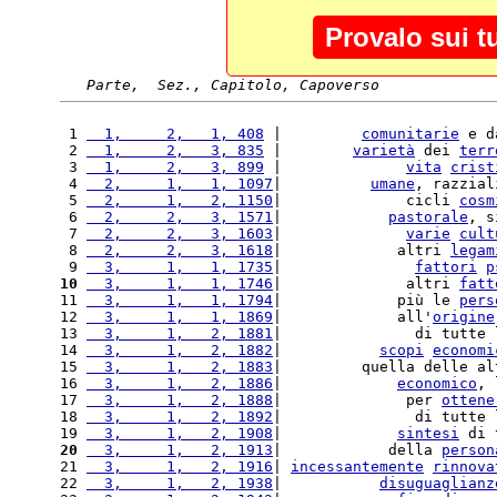
Provalo sui t
Parte,  Sez., Capitolo, Capoverso
 1 
  1,     2,   1, 408
 |         
comunitarie
 e d
 2 
  1,     2,   3, 835
 |        
varietà
 dei 
terr
 3 
  1,     2,   3, 899
 |              
vita
crist
 4 
  2,     1,   1, 1097
|          
umane
, razzial
 5 
  2,     1,   2, 1150
|              cicli 
cosm
 6 
  2,     2,   3, 1571
|            
pastorale
, s
 7 
  2,     2,   3, 1603
|              
varie
cult
 8 
  2,     2,   3, 1618
|             altri 
legam
 9 
  3,     1,   1, 1735
|               
fattori
p
10
  3,     1,   1, 1746
|              altri 
fatt
11 
  3,     1,   1, 1794
|             più le 
pers
12 
  3,     1,   1, 1869
|             all'
origine
13 
  3,     1,   2, 1881
|               di tutte 
14 
  3,     1,   2, 1882
|           
scopi
economi
15 
  3,     1,   2, 1883
|         quella delle al
16 
  3,     1,   2, 1886
|             
economico
, 
17 
  3,     1,   2, 1888
|              per 
ottene
18 
  3,     1,   2, 1892
|               di tutte 
19 
  3,     1,   2, 1908
|             
sintesi
 di 
20
  3,     1,   2, 1913
|            della 
person
21 
  3,     1,   2, 1916
| 
incessantemente
rinnova
22 
  3,     1,   2, 1938
|           
disuguaglianz