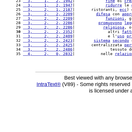
23 
  3,     1,   2, 1942
|             
fine
 di 
cre
24 
  3,     1,   2, 1947
|             
ridurre
 le 
25 
  3,     2,   1, 2187
|       ristoranti, 
ecc
) 
26 
  3,     2,   2, 2209
|         
difesa
 con 
appr
27 
  3,     2,   2, 2209
|             
funzioni
, g
28 
  3,     2,   2, 2286
|          
promuovono
leg
29 
  3,     2,   2, 2286
|            
religiosa
, o
30
  3,     2,   2, 2352
|              altri 
fatt
31 
  3,     2,   2, 2409
|              e l'
uso
pr
32 
  3,     2,   2, 2423
|        
sistema
secondo
 
33 
  3,     2,   2, 2425
|       centralizzata 
per
34 
  3,     2,   2, 2486
|               tessuto d
35 
  4,     2,   0, 2832
|           nelle 
relazio
Best viewed with any browse
IntraText®
(V89) - Some rights reserved
is licensed under