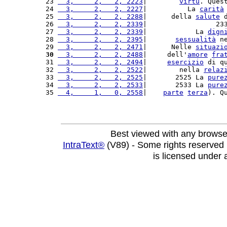
23 
  3,     2,   2, 2223
|        
virtù
. Ques
24 
  3,     2,   2, 2227
|          La 
carità
25 
  3,     2,   2, 2288
|      della 
salute
 
26 
  3,     2,   2, 2339
|                 23
27 
  3,     2,   2, 2339
|            La 
dign
28 
  3,     2,   2, 2395
|       
sessualità
 n
29 
  3,     2,   2, 2471
|      Nelle 
situazi
30
  3,     2,   2, 2488
|     dell'
amore
fra
31 
  3,     2,   2, 2494
|     
esercizio
 di q
32 
  3,     2,   2, 2522
|        nella 
relaz
33 
  3,     2,   2, 2525
|       2525 La 
pure
34 
  3,     2,   2, 2533
|       2533 La 
pure
35 
  4,     1,   0, 2558
|    
parte
terza
). Q
Best viewed with any browse
IntraText®
(V89) - Some rights reserved
is licensed under