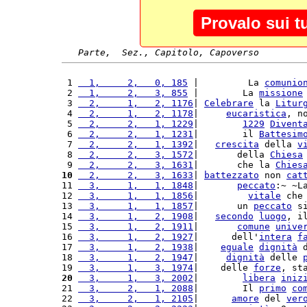
Provalo sui t
Parte,  Sez., Capitolo, Capoverso
 1 
  1,     2,   0, 185
 |         La 
comunio
 2 
  1,     2,   3, 855
 |        La 
missione
 3 
  2,     1,   2, 1176
| 
Celebrare
 la 
Litur
 4 
  2,     1,   2, 1178
|     
eucaristica
, n
 5 
  2,     2,   1, 1229
|        
1229
Divent
 6 
  2,     2,   1, 1231
|        il 
Battesim
 7 
  2,     2,   1, 1392
|   
crescita
 della 
v
 8 
  2,     2,   3, 1572
|       della 
Chiesa
 9 
  2,     2,   3, 1631
|       che la 
Chies
10
  2,     2,   3, 1633
| 
battezzato
 non 
cat
11 
  3,     1,   1, 1848
|       
peccato
:~ ~L
12 
  3,     1,   1, 1856
|         
vitale
 che
13 
  3,     1,   1, 1857
|       un 
peccato
 s
14 
  3,     1,   2, 1908
|   
secondo
luogo
, i
15 
  3,     1,   2, 1911
|       
comune
unive
16 
  3,     1,   2, 1927
|      dell'
intera
f
17 
  3,     1,   2, 1938
|    
eguale
dignità
 
18 
  3,     1,   2, 1947
|     
dignità
 delle 
19 
  3,     1,   3, 1974
|    delle 
forze
, st
20
  3,     1,   3, 2002
|        
libera
iniz
21 
  3,     2,   1, 2088
|        Il 
primo
co
22 
  3,     2,   1, 2105
|      
amore
 del 
ver