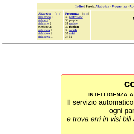
Indice
|
Parole
:
Alfabetica
-
Frequenza
-
Ro
Alfabetica
[
«
»
]
Frequenza
[
«
»
]
richiamerà
1
35
professione
richiami
1
35 proprie
richiamo
2
35
rendere
richiede 35
35 richiede
richiederà
1
35
sociali
richiedere
1
35
uniti
richiedeva
1
34 51
co
intelligenza a
Il servizio automatico 
ogni pa
e trova erri in visi bili