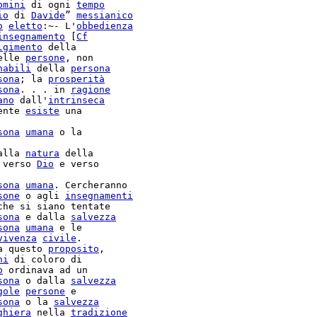
omini
 di ogni 
tempo
io
 di 
Davide
” 
messianico
o
eletto
:~- L'
obbedienza
insegnamento
 [
Cf
lgimento
 della

elle 
persone
, non

nabili
 della 
persona
sona
; la 
prosperità
sona
. . . in 
ragione
ano
 dall'
intrinseca
ente 
esiste
 una

sona
umana
 o la

alla 
natura
 della

 verso 
Dio
 e verso

sona
umana
sone
 o agli 
insegnamenti
che si siano tentate

sona
 e dalla 
salvezza
sona
umana
 e le

vivenza
civile
.

a questo 
proposito
,

ni
 di coloro di

o
 ordinava ad un

sona
 o dalla 
salvezza
gole
persone
sona
 o la 
salvezza
ghiera
 nella 
tradizione