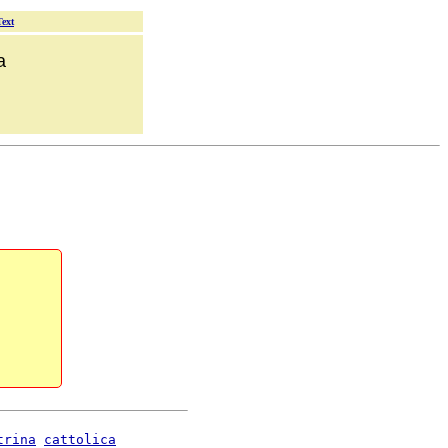
Text
a
trina
cattolica