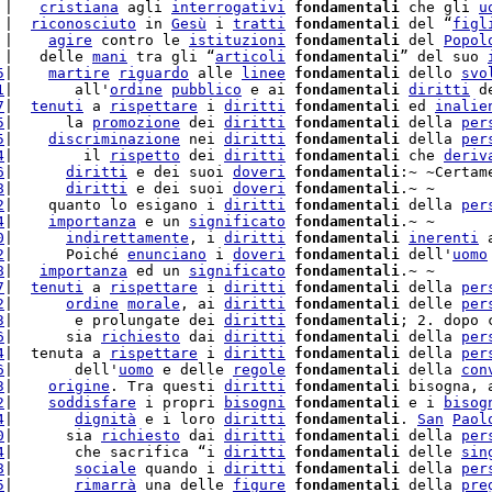
 |   
cristiana
 agli 
interrogativi
fondamentali
 che gli 
u
 |  
riconosciuto
 in 
Gesù
 i 
tratti
fondamentali
 del “
figl
 |    
agire
 contro le 
istituzioni
fondamentali
 del 
Popol
 |   delle 
mani
 tra gli “
articoli
fondamentali
” del suo 
5
|    
martire
riguardo
 alle 
linee
fondamentali
 dello 
svo
1
|       all'
ordine
pubblico
 e ai 
fondamentali
diritti
 d
7
|  
tenuti
 a 
rispettare
 i 
diritti
fondamentali
 ed 
inalie
5
|      la 
promozione
 dei 
diritti
fondamentali
 della 
per
5
|    
discriminazione
 nei 
diritti
fondamentali
 della 
per
4
|        il 
rispetto
 dei 
diritti
fondamentali
 che 
deriv
6
|      
diritti
 e dei suoi 
doveri
fondamentali
:~ ~Certam
8
|      
diritti
 e dei suoi 
doveri
fondamentali
.~ ~

2
|    quanto lo esigano i 
diritti
fondamentali
 della 
per
4
|    
importanza
 e un 
significato
fondamentali
.~ ~

0
|      
indirettamente
, i 
diritti
fondamentali
inerenti
 
2
|      Poiché 
enunciano
 i 
doveri
fondamentali
 dell'
uomo
8
|   
importanza
 ed un 
significato
fondamentali
.~ ~

7
|  
tenuti
 a 
rispettare
 i 
diritti
fondamentali
 della 
per
2
|      
ordine
morale
, ai 
diritti
fondamentali
 delle 
per
3
|       e prolungate dei 
diritti
fondamentali
; 2. dopo 
6
|      sia 
richiesto
 dai 
diritti
fondamentali
 della 
per
4
|  tenuta a 
rispettare
 i 
diritti
fondamentali
 della 
per
6
|       dell'
uomo
 e delle 
regole
fondamentali
 della 
con
3
|    
origine
. Tra questi 
diritti
fondamentali
 bisogna, 
2
|    
soddisfare
 i propri 
bisogni
fondamentali
 e i 
bisog
4
|       
dignità
 e i loro 
diritti
fondamentali
. 
San
Paol
0
|      sia 
richiesto
 dai 
diritti
fondamentali
 della 
per
4
|       che sacrifica “i 
diritti
fondamentali
 delle 
sin
8
|       
sociale
 quando i 
diritti
fondamentali
 della 
per
5
|       
rimarrà
 una delle 
figure
fondamentali
 della 
pre