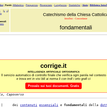
ice
|
Parole
:
Alfabetica
-
Frequenza
-
Rovesciate
-
Lunghezza
-
Statistiche
|
Aiuto
|
Biblioteca Intra
a
[
«
»
]
to
Catechismo della Chiesa Cattolic
IntraText - Concordanze
entali
ento
fondamentali
corrige.it
intelligenza artificiale ortografica
Il servizio automatico di controllo finale che verifica ogni parola nel contesto
e trova erri in visi bili ai norma li con troll i orto grafi ci
Provalo sui tuoi documenti. Gratis
lo, Capoverso
 |     dei 
contenuti
essenziali
 e 
fondamentali
 della 
dot