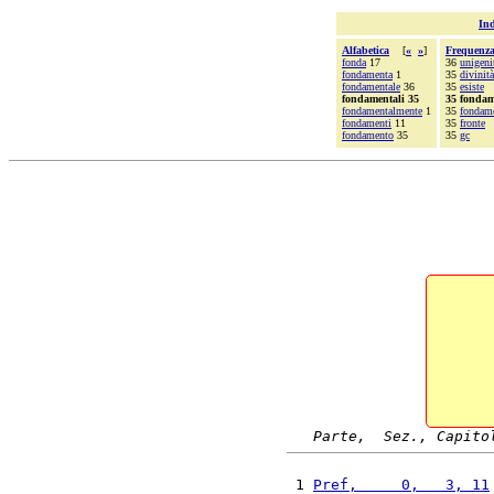
Ind
Alfabetica
[
«
»
]
Frequenz
fonda
17
36
unigeni
fondamenta
1
35
divinità
fondamentale
36
35
esiste
fondamentali 35
35 fondam
fondamentalmente
1
35
fondam
fondamenti
11
35
fronte
fondamento
35
35
gc
Parte,  Sez., Capito
 1 
Pref,     0,   3, 11