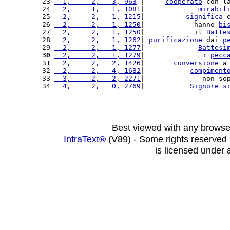
23 
  1,     2,   3, 963
 |     
cooperato
 con l
24 
  2,     1,   1, 1081
|             
mirabil
25 
  2,     2,   1, 1215
|          
significa
 
26 
  2,     2,   1, 1250
|            hanno 
bi
27 
  2,     2,   1, 1250
|            il 
Batte
28 
  2,     2,   1, 1262
| 
purificazione
 dai 
p
29 
  2,     2,   1, 1277
|             
Battesi
30
  2,     2,   1, 1279
|              i 
pecc
31 
  2,     2,   2, 1426
|       
conversione
 a
32 
  2,     2,   4, 1682
|           
compiment
33 
  3,     2,   2, 2271
|              non so
34 
  4,     2,   0, 2769
|           
Signore
s
Best viewed with any browse
IntraText®
(V89) - Some rights reserved
is licensed under