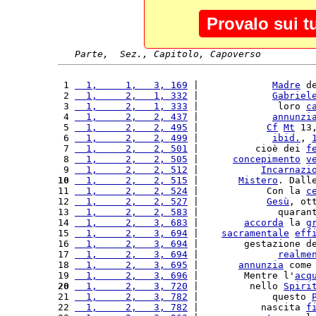
Provalo sui t
Parte,  Sez., Capitolo, Capoverso
 1 
  1,     1,   3, 169
 |             
Madre
 d
 2 
  1,     2,   1, 332
 |             
Gabriel
 3 
  1,     2,   1, 333
 |              loro 
c
 4 
  1,     2,   2, 437
 |             
annunzi
 5 
  1,     2,   2, 495
 |            
Cf
Mt
 13
 6 
  1,     2,   2, 499
 |             
ibid.
, 
 7 
  1,     2,   2, 501
 |          cioè dei 
f
 8 
  1,     2,   2, 505
 |      
concepimento
v
 9 
  1,     2,   2, 512
 |           
Incarnazi
10
  1,     2,   2, 515
 |       
Mistero
. Dall
11 
  1,     2,   2, 524
 |            Con la 
c
12 
  1,     2,   2, 527
 |            
Gesù
, ot
13 
  1,     2,   2, 583
 |              quaran
14 
  1,     2,   3, 683
 |        
accorda
 la 
g
15 
  1,     2,   3, 694
 |    
sacramentale
eff
16 
  1,     2,   3, 694
 |        gestazione d
17 
  1,     2,   3, 694
 |              
realme
18 
  1,     2,   3, 695
 |       
annunzia
 come
19 
  1,     2,   3, 696
 |        Mentre l'
acq
20
  1,     2,   3, 720
 |         nello 
Spiri
21 
  1,     2,   3, 782
 |             questo 
22 
  1,     2,   3, 782
 |           nascita 
f