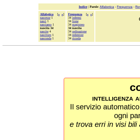
Indice
|
Parole
:
Alfabetica
-
Frequenza
-
Ro
Alfabetica
[
«
»
]
Frequenza
[
«
»
]
nascesse
1
34
infermi
nasci
1
34
lione
nasciamo
1
34
magistero
nascita 34
34 nascita
nascite
4
34
ordinazione
nascituro
1
34
redentore
nasconda
1
34
ricorda
co
intelligenza a
Il servizio automatico 
ogni pa
e trova erri in visi bili