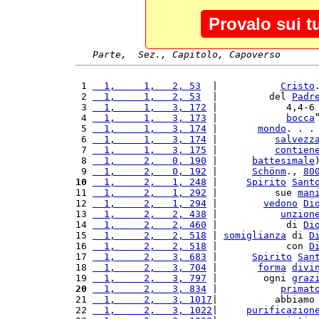
Provalo sui t
Parte,  Sez., Capitolo, Capoverso
 1 
  1,     1,   2, 53
  |           
Cristo
 2 
  1,     1,   2, 53
  |         del 
Padr
 3 
  1,     1,   3, 172
 |            4,4-6
 4 
  1,     1,   3, 173
 |            
bocca
 5 
  1,     1,   3, 174
 |       
mondo
. . .
 6 
  1,     1,   3, 174
 |          
salvezz
 7 
  1,     1,   3, 175
 |          
contien
 8 
  1,     2,   0, 190
 |      
battesimale
 9 
  1,     2,   0, 192
 |      
Schönm
., 
80
10
  1,     2,   1, 248
 |     
Spirito
Sant
11 
  1,     2,   1, 292
 |          sue 
man
12 
  1,     2,   1, 294
 |        
vedono
Di
13 
  1,     2,   2, 438
 |           
unzion
14 
  1,     2,   2, 460
 |            di 
Di
15 
  1,     2,   2, 518
 | 
somiglianza
 di 
D
16 
  1,     2,   2, 518
 |            con 
D
17 
  1,     2,   3, 683
 |      
Spirito
San
18 
  1,     2,   3, 704
 |       
forma
divi
19 
  1,     2,   3, 797
 |        ogni 
graz
20
  1,     2,   3, 834
 |           
primat
21 
  1,     2,   3, 1017
|          abbiamo
22 
  1,     2,   3, 1022
|     
purificazion