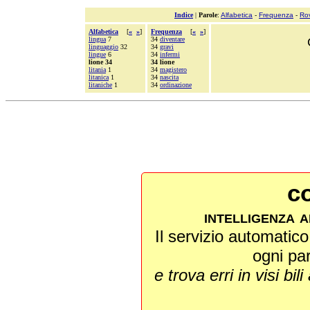
Indice
|
Parole
:
Alfabetica
-
Frequenza
-
Ro
Alfabetica
[
«
»
]
Frequenza
[
«
»
]
lingua
7
34
diventare
linguaggio
32
34
gravi
lingue
6
34
infermi
lione 34
34 lione
litania
1
34
magistero
litanica
1
34
nascita
litaniche
1
34
ordinazione
co
intelligenza a
Il servizio automatico 
ogni pa
e trova erri in visi bili