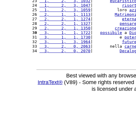
23 
  1,     2,   3, 1032
|       
eucaristic
24 
  1,     2,   3, 1047
|            
risor
25 
  1,     2,   3, 1059
|          loro 
az
26 
  2,     1,   1, 1113
|         
Matrimon
27 
  2,     2,   1, 1274
|            
etern
28 
  2,     2,   1, 1327
|           
pensar
29 
  2,     2,   1, 1350
|         
creazion
30
  3,     1,   1, 1722
|   
possibile
 a 
Di
31 
  3,     1,   1, 1730
|           e 
pote
32 
  3,     1,   3, 1964
|            
futur
33 
  3,     2,   0, 2063
|       nella 
carn
34 
  3,     2,   0, 2070
|           
Decalo
Best viewed with any browse
IntraText®
(V89) - Some rights reserved
is licensed under