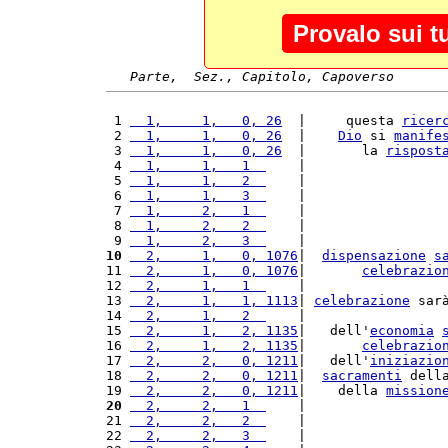
Provalo sui t
Parte,  Sez., Capitolo, Capoverso
 1 
  1,     1,   0, 26
  |     questa 
ricer
 2 
  1,     1,   0, 26
  |    
Dio
 si 
manife
 3 
  1,     1,   0, 26
  |       la 
rispost
 4 
  1,     1,   1  
    |                 
 5 
  1,     1,   2  
    |                 
 6 
  1,     1,   3  
    |                 
 7 
  1,     2,   1  
    |                 
 8 
  1,     2,   2  
    |                 
 9 
  1,     2,   3  
    |                 
10
  2,     1,   0, 1076
|  
dispensazione
s
11 
  2,     1,   0, 1076
|       
celebrazio
12 
  2,     1,   1  
    |                 
13 
  2,     1,   1, 1113
| 
celebrazione
 sar
14 
  2,     1,   2  
    |                 
15 
  2,     1,   2, 1135
|   dell'
economia
16 
  2,     1,   2, 1135
|       
celebrazio
17 
  2,     2,   0, 1211
|   dell'
iniziazio
18 
  2,     2,   0, 1211
|  
sacramenti
 dell
19 
  2,     2,   0, 1211
|    della 
mission
20
  2,     2,   1  
    |                 
21 
  2,     2,   2  
    |                 
22 
  2,     2,   3  
    |                 