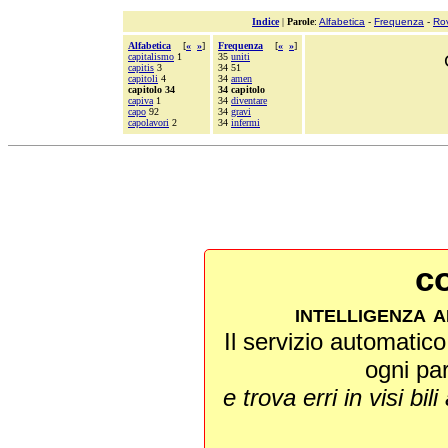
Indice
|
Parole
:
Alfabetica
-
Frequenza
-
Ro
Alfabetica
[
«
»
]
Frequenza
[
«
»
]
capitalismo
1
35
uniti
capitis
3
34 51
capitoli
4
34
amen
capitolo 34
34 capitolo
capiva
1
34
diventare
capo
92
34
gravi
capolavori
2
34
infermi
co
intelligenza a
Il servizio automatico 
ogni pa
e trova erri in visi bili