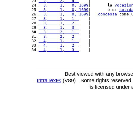
23 
  2,     2,   4  
    |                 
24 
  3,     1,   0, 1699
|       la 
vocazio
25 
  3,     1,   0, 1699
|       e di 
solid
26 
  3,     1,   0, 1699
|   
concessa
 come 
27 
  3,     1,   1  
    |                 
28 
  3,     1,   2  
    |                 
29 
  3,     1,   3  
    |                 
30
  3,     2,   1  
    |                 
31 
  3,     2,   2  
    |                 
32 
  4,     1,   1  
    |                 
33 
  4,     1,   2  
    |                 
34 
  4,     1,   3  
    |                 
Best viewed with any browse
IntraText®
(V89) - Some rights reserved
is licensed under