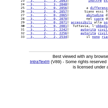
23 
  3,     1,   3, 2043
|          
inoltre
st
24 
  3,     1,   3, 2048
|                    
25 
  3,     2,   0, 2056
|         a 
differenz
26 
  3,     2,   0, 2057
|        Siano essi f
27 
  3,     2,   0, 2065
|         
abitudine
 d
28 
  3,     2,   0, 2070
|         nel 
cuore
 d
29 
  3,     2,   0, 2071
| 
accessibili
 alla 
so
30
  3,     2,   0, 2081
|  Tuttavia, l'
obbedi
31 
  3,     2,   2, 2242
|      
autorità
civil
32 
  3,     2,   2, 2256
|      
autorità
civil
33 
  3,     2,   2, 2534
|         il 
nono
ria
Best viewed with any browse
IntraText®
(V89) - Some rights reserved
is licensed under