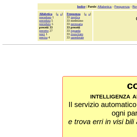
Indice
|
Parole
:
Alfabetica
-
Frequenza
-
Ro
Alfabetica
[
«
»
]
Frequenza
[
«
»
]
precedono
1
33
implica
preceduta
5
33 medesimo
preceduto
5
33
necessaria
precetti 33
33 precetti
precetto
27
33
riguarda
preci
1
33
risuscitato
precisa
4
33
sacerdotale
co
intelligenza a
Il servizio automatico 
ogni pa
e trova erri in visi bili