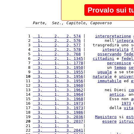
Provalo sui t
Parte,  Sez., Capitolo, Capoverso
 1 
  1,     2,   2, 574
 |    
interpretazione
 2 
  1,     2,   2, 576
 |        nell'
integra
 3 
  1,     2,   2, 577
 |   trasgredirà uno s
 4 
  1,     2,   2, 578
 |       
integralità
f
 5 
  1,     2,   3, 768
 |     
osservando
fede
 6 
  2,     2,   1, 1345
|   
cittadini
 e 
fedel
 7 
  3,     1,   1, 1778
|         
percepisce
 
 8 
  3,     1,   3, 1950
|         un 
tempo
se
 9 
  3,     1,   3, 1955
|     
uguale
 a se ste
10
  3,     1,   3, 1956
|   
naturale
 è 
univer
11 
  3,     1,   3, 1956
|     
immutabile
 ed 
e
12 
  3,     1,   3, 1960
|                    
13 
  3,     1,   3, 1962
|        nei Dieci 
co
14 
  3,     1,   3, 1964
|          
antica
, an
15 
  3,     1,   3, 1968
|          Esso non 
a
16 
  3,     1,   3, 1973
|               
1973
 
17 
  3,     1,   3, 1973
|          della 
vita
18 
  3,     1,   3, 1986
|                    
19 
  3,     1,   3, 2036
|    
Magistero
 si 
est
20
  3,     1,   3, 2037
|       
essere
istrui
21 
  3,     1,   3  
    |                    
22 
  3,     1,   3, 2041
|                    