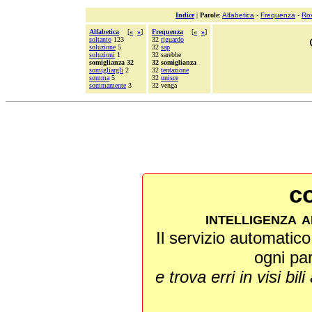
Indice
|
Parole
:
Alfabetica
-
Frequenza
-
Ro
Alfabetica
[
«
»
]
Frequenza
[
«
»
]
soltanto
123
32
riguardo
soluzione
5
32
sap
soluzioni
1
32 sarebbe
somiglianza 32
32 somiglianza
somigliargli
2
32
tentazione
somma
5
32
unisce
sommamente
3
32 venga
co
intelligenza a
Il servizio automatico 
ogni pa
e trova erri in visi bili