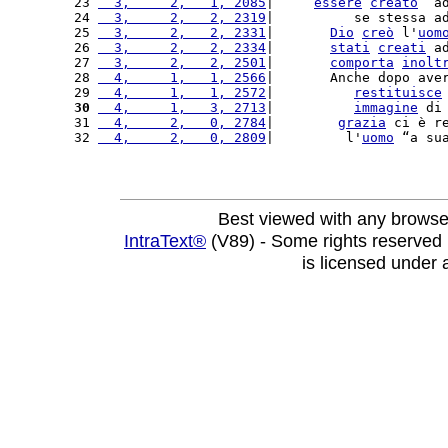
23 
  3,     2,   1, 2085
|     
essere
creato
 “a
24 
  3,     2,   2, 2319
|          se stessa a
25 
  3,     2,   2, 2331
|       
Dio
creò
 l'
uom
26 
  3,     2,   2, 2334
|       
stati
creati
 a
27 
  3,     2,   2, 2501
|       
comporta
inolt
28 
  4,     1,   1, 2566
|       Anche dopo ave
29 
  4,     1,   1, 2572
|          
restituisce
30
  4,     1,   3, 2713
|          
immagine
 di
31 
  4,     2,   0, 2784
|        
grazia
 ci è r
32 
  4,     2,   0, 2809
|         l'
uomo
 “a su
Best viewed with any browse
IntraText®
(V89) - Some rights reserved
is licensed under