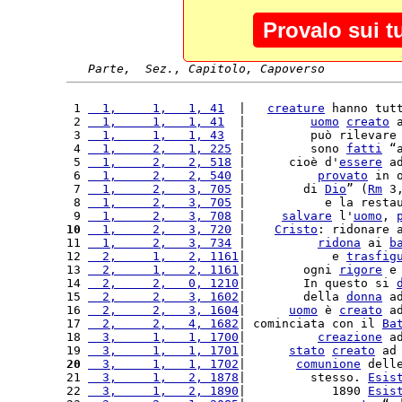
Provalo sui t
Parte,  Sez., Capitolo, Capoverso
 1 
  1,     1,   1, 41
  |   
creature
 hanno tut
 2 
  1,     1,   1, 41
  |         
uomo
creato
 
 3 
  1,     1,   1, 43
  |         può rilevare
 4 
  1,     2,   1, 225
 |         sono 
fatti
 “
 5 
  1,     2,   2, 518
 |      cioè d'
essere
 a
 6 
  1,     2,   2, 540
 |          
provato
 in 
 7 
  1,     2,   3, 705
 |        di 
Dio
” (
Rm
 3
 8 
  1,     2,   3, 705
 |           e la resta
 9 
  1,     2,   3, 708
 |     
salvare
 l'
uomo
, 
10
  1,     2,   3, 720
 |    
Cristo
: ridonare 
11 
  1,     2,   3, 734
 |          
ridona
 ai 
b
12 
  2,     1,   2, 1161
|            e 
trasfig
13 
  2,     1,   2, 1161
|        ogni 
rigore
 e
14 
  2,     2,   0, 1210
|        In questo si 
15 
  2,     2,   3, 1602
|        della 
donna
 a
16 
  2,     2,   3, 1604
|      
uomo
 è 
creato
 a
17 
  2,     2,   4, 1682
| cominciata con il 
Ba
18 
  3,     1,   1, 1700
|          
creazione
 a
19 
  3,     1,   1, 1701
|      
stato
creato
 ad
20
  3,     1,   1, 1702
|       
comunione
 dell
21 
  3,     1,   2, 1878
|         stesso. 
Esis
22 
  3,     1,   2, 1890
|            1890 
Esis