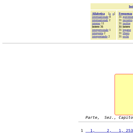
Ind
Alfabetica
[
«
»
]
Frequenza
internazionale
8
31
graveme
internazionali
2
31
incontro
interno
11
31
inoltre
intero 31
31 intero
interpersonale
1
31
legame
interpreta
2
31
libero
interpretando
2
31
occhi
Parte,  Sez., Capito
 1 
  1,     2,   1, 253