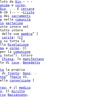
luto da 
Dio
.~ ~ ~

anima
 e 
corpo
,

Dio
. . . È 
cercare
8-20 ].~ ~ ~
Cristo
o
 dei 
sacramenti
e
 nelle 
comunità
io
partecipa
tutto intero

 delle sue 
membra
” [

 
carità
: [
Cf
o
 su tutta la

lla 
Rivelazione
ma
 e 
corpo
. Il

per la 
comunione
s
 totus”). Coloro

 
Chiesa
, lo 
manifestano
to di 
luce
. 
Benedetto
ta
 la propria

 di 
Trento
: 
Denz
. -

nte
” [
Paolo
 VI,

ella 
conversione
 [

rpo
; è il 
medico
o
. Il 
diritto
rio
Nazianzeno
,
