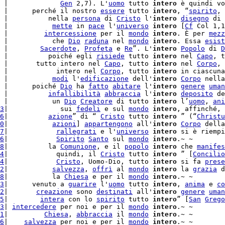
 |             
Gen
 2,7). L'
uomo
 tutto 
intero
 è quindi vo
 |      perché il nostro 
essere
 tutto 
intero
, “
spirito
, 
 |          nella 
persona
 di 
Cristo
 l'
intero
disegno
 di 
 |           
mette
 in 
pace
 l'
universo
intero
 [
Cf
 Col 1,1
 |         
intercessione
 per il 
mondo
intero
. È per 
mezz
 |           che 
Dio
raduna
 nel 
mondo
intero
. Essa 
esist
 |        
Sacerdote
, 
Profeta
 e 
Re
”. L'
intero
Popolo
 di 
D
 |          poiché egli 
risiede
 tutto 
intero
 nel 
Capo
 |       tutto intero nel 
Capo
, tutto 
intero
 nel 
Corpo
, 
 |            intero nel 
Corpo
, tutto 
intero
 in ciascuna
 |           
modi
 l'
edificazione
 dell'
intero
Corpo
 nella
 |      poiché 
Dio
 ha 
fatto
abitare
 l'
intero
genere
uman
 |          
infallibilità
abbraccia
 l'
intero
deposito
 de
 |           un 
Dio
Creatore
 di tutto 
intero
 l’
uomo
, 
ani
3
|             sui 
fedeli
 e sul 
mondo
intero
, affinché, 
6
|          
azione
” di “ 
Cristo
 tutto 
intero
 ” (“
Christu
0
|           
azioni
] 
appartengono
 all'
intero
Corpo
 della
7
|            
rallegrati
 e l'
universo
intero
 si è riempi
6
|            
Spirito
Santo
 sul 
mondo
intero
.~ ~

8
|          la 
Comunione
, e il 
popolo
intero
 che 
manifes
4
|            quindi, il 
Cristo
 tutto 
intero
 ” [
Concilio
4
|            
Cristo
, Uomo-Dio, tutto 
intero
 si fa 
prese
2
|           
salvezza
, 
offrì
 al 
mondo
intero
 la 
grazia
 d
8
|           la 
Chiesa
 e per il 
mondo
intero
.~ ~

3
|      venuto a 
guarire
 l'
uomo
 tutto 
intero
, 
anima
 e 
co
2
|       
creazione
 sono 
destinati
 all'
intero
genere
uman
5
|        
intera
 con lo 
spirito
 tutto 
intero
” [
San
Grego
3
| 
intercedere
 per noi e per il 
mondo
intero
1
|         
Chiesa
, 
abbraccia
 il 
mondo
intero
.~ ~

6
|    
salvezza
 per noi e per il 
mondo
intero