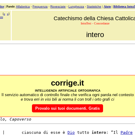
ice
|
Parole
:
Alfabetica
-
Frequenza
-
Rovesciate
-
Lunghezza
-
Statistiche
|
Aiuto
|
Biblioteca Intra
[
«
»
]
nte
Catechismo della Chiesa Cattolic
IntraText - Concordanze
intero
corrige.it
intelligenza artificiale ortografica
Il servizio automatico di controllo finale che verifica ogni parola nel contesto
e trova erri in visi bili ai norma li con troll i orto grafi ci
Provalo sui tuoi documenti. Gratis
lo, Capoverso
 |       ciascuna di esse è 
Dio
 tutto 
intero
: “Il 
Padre
 