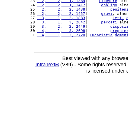
23 
  2,     2,   1, 1389
|     
ricevere
 alm
24 
  2,     2,   1, 1417
|      
obbligo
 alm
25 
  2,     2,   2, 1438
|          
peniten
26 
  2,     2,   2, 1457
|      
gravi
, alme
27 
  3,     1,   2, 1883
|           
Lett.
28 
  3,     1,   3, 2042
|      
peccati
 alm
29 
  3,     2,   2, 2449
|          
disposi
30
  4,     1,   3, 2698
|          
preghie
31 
  4,     1,   3, 2720
| 
Eucaristia
domen
Best viewed with any browse
IntraText®
(V89) - Some rights reserved
is licensed under