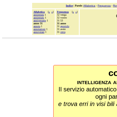
Indice
|
Parole
:
Alfabetica
-
Frequenza
-
Ro
Alfabetica
[
«
»
]
Frequenza
[
«
»
]
annientata
1
32 venga
annientato
1
32 vostro
anniversario
1
31 53
anno 31
31 anno
annota
1
31
apostolo
annotazioni
1
31 avete
annoverare
1
31
cerca
co
intelligenza a
Il servizio automatico 
ogni pa
e trova erri in visi bili