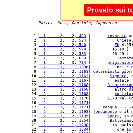
Provalo sui t
Parte,  Sez., Capitolo, Capoverso
 1 
  1,     2,   2, 433
 |       
invocato
 u
 2 
  1,     2,   2, 524
 |           
Chiesa
 3 
  1,     2,   2, 540
 |          
Eb
 4,15
 4 
  1,     2,   2, 578
 |         15,10 ].
 5 
  1,     2,   2, 583
 |         46-49 ].
 6 
  1,     2,   2, 639
 |           
Testam
 7 
  1,     2,   3, 714
 |       
prigionier
 8 
  2,     1,   1, 1096
|           nelle 
 9 
  2,     1,   2, 1163
| 
determinati
gior
10
  2,     1,   2, 1163
|        
Signore
, 
11 
  2,     1,   2, 1167
|          estate,
12 
  2,     1,   2, 1168
|       
Risurrezio
13 
  2,     1,   2, 1168
|          altro d
14 
  2,     1,   2, 1168
|          
costitu
15 
  2,     1,   2, 1170
|       1170 Nel 
C
16 
  2,     1,   2, 1171
|                 
17 
  2,     1,   2, 1171
|     
Pasqua
.~ ~ ~
18 
  2,     1,   2, 1193
| 
fondamento
 e il 
19 
  2,     1,   2, 1195
|       
santi
, in 
20
  2,     2,   1, 1254
|        
Battesimo
21 
  2,     2,   1, 1290
|         in quals
22 
  2,     2,   1, 1334
|           che 
Is