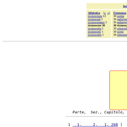
Ind
Alfabetica
[
«
»
]
Frequenza
riconoscenza
13
30
norme
riconoscerà
2
30
partecipa
riconosceranno
2
30
redintegr
riconoscere 30
30 riconosc
riconoscerla
1
30
schiavit
riconoscerli
1
30
scopo
riconoscerlo
1
30
sermone
Parte,  Sez., Capitolo, 
 1 
  1,     2,   1, 268
 |  