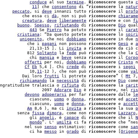
            
conduce
 al suo 
termine
. 
Riconoscere
 questa 
c
             
11
] che 
consentono
 di “
riconoscere
 la 
natur
     
peccato
, si 
deve
 innanzi tutto 
riconoscere
 il 
profo
         che essa ci 
dà
, non si può 
riconoscere
chiarame
         
creatura
, 
deve
liberamente
riconoscere
 e con 
fi
       
buono
. 
Spesso
, 
rifiutando
 di 
riconoscere
Dio
 qual
            
443
 Se 
Pietro
 ha potuto 
riconoscere
 il 
carat
       
cristiana
: “Da questo potete 
riconoscere
 lo 
spiri
        
unigenito
, che noi 
dobbiamo
riconoscere
 in due 
n
           che i 
pagani
 non possono 
riconoscere
Gesù
 e 
a
            21,13-15 ]. Li 
invita
 a 
riconoscere
 da ciò c
           812 
Soltanto
 la 
fede
 può 
riconoscere
 che la 
C
            chi 
mangia
 e 
beve
 senza 
riconoscere
 il 
Corpo
          
offerti
 per noi, 
dobbiamo
riconoscere
Cristo
 n
          
Cf
Eb
 5,4 ]. Chi 
crede
 di 
riconoscere
 i 
segni
 
            10,
11
-12 ), che non può 
riconoscere
 come 
val
         Dai loro 
frutti
 li potrete 
riconoscere
” ( 
Mt
 7,
        
richiamando
 la 
necessità
 di 
riconoscere
Dio
 come
ngratitudine tralascia o 
rifiuta
 di 
riconoscere
 la 
carit
                 2097 
Adorare
Dio
 è 
riconoscere
, nel 
ris
          
devono
adoperarsi
 per far 
riconoscere
 dalle 
le
            ciascuno, 
uomo
 o 
donna
, 
riconoscere
 ed 
accet
            ciascuno, 
uomo
 e 
donna
, 
riconoscere
 e 
accett
           
Am
 8,6 ), ma ci 
invita
 a 
riconoscere
 la sua 
p
       senza 
fissa
dimora
, come non 
riconoscere
Lazzaro
,
            gli 
angeli
, è 
capace
 di 
riconoscere
 che il 
N
            
mondo
”. L' 
umiltà
 ci fa 
riconoscere
 che “nes
          nel suo 
senso
 estimativo: 
riconoscere
 come 
san
            ci ha 
messo
 in 
grado
 di 
riconoscere
 [
Origene