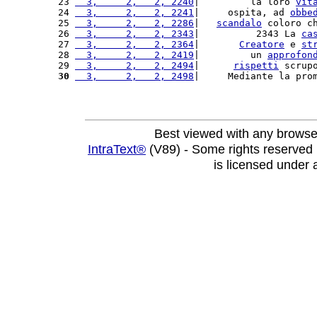
23 
  3,     2,   2, 2240
|         la loro 
vit
24 
  3,     2,   2, 2241
|     ospita, ad 
obbe
25 
  3,     2,   2, 2286
|   
scandalo
 coloro c
26 
  3,     2,   2, 2343
|          2343 La 
ca
27 
  3,     2,   2, 2364
|       
Creatore
 e 
st
28 
  3,     2,   2, 2419
|         un 
approfon
29 
  3,     2,   2, 2494
|      
rispetti
 scrup
30
  3,     2,   2, 2498
|     Mediante la pro
Best viewed with any browse
IntraText®
(V89) - Some rights reserved
is licensed under