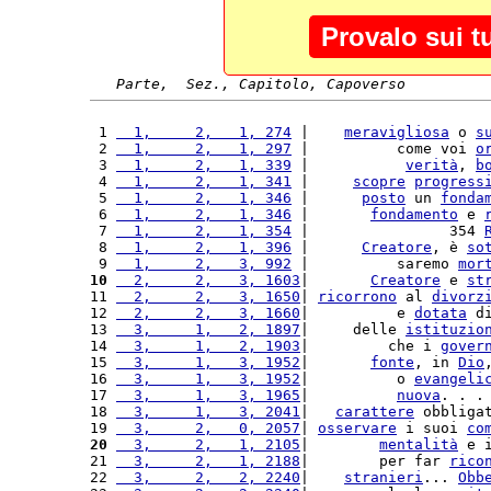
Provalo sui t
Parte,  Sez., Capitolo, Capoverso
 1 
  1,     2,   1, 274
 |    
meravigliosa
 o 
s
 2 
  1,     2,   1, 297
 |          come voi 
o
 3 
  1,     2,   1, 339
 |           
verità
, 
b
 4 
  1,     2,   1, 341
 |     
scopre
progress
 5 
  1,     2,   1, 346
 |      
posto
 un 
fonda
 6 
  1,     2,   1, 346
 |       
fondamento
 e 
 7 
  1,     2,   1, 354
 |                354 
 8 
  1,     2,   1, 396
 |      
Creatore
, è 
so
 9 
  1,     2,   3, 992
 |          saremo 
mor
10
  2,     2,   3, 1603
|       
Creatore
 e 
st
11 
  2,     2,   3, 1650
| 
ricorrono
 al 
divorz
12 
  2,     2,   3, 1660
|          e 
dotata
 d
13 
  3,     1,   2, 1897
|     delle 
istituzio
14 
  3,     1,   2, 1903
|         che i 
gover
15 
  3,     1,   3, 1952
|       
fonte
, in 
Dio
16 
  3,     1,   3, 1952
|          o 
evangeli
17 
  3,     1,   3, 1965
|          
nuova
. . .
18 
  3,     1,   3, 2041
|   
carattere
 obbliga
19 
  3,     2,   0, 2057
| 
osservare
 i suoi 
co
20
  3,     2,   1, 2105
|        
mentalità
 e 
21 
  3,     2,   1, 2188
|        per far 
rico
22 
  3,     2,   2, 2240
|    
stranieri
... 
Obb