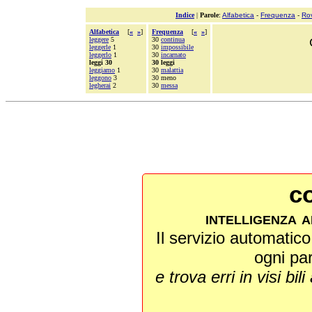
Indice
|
Parole
:
Alfabetica
-
Frequenza
-
Ro
Alfabetica
[
«
»
]
Frequenza
[
«
»
]
leggere
5
30
continua
leggerle
1
30
impossibile
leggerlo
1
30
incarnato
leggi 30
30 leggi
leggiamo
1
30
malattia
leggono
3
30 meno
legherai
2
30
messa
co
intelligenza a
Il servizio automatico 
ogni pa
e trova erri in visi bili