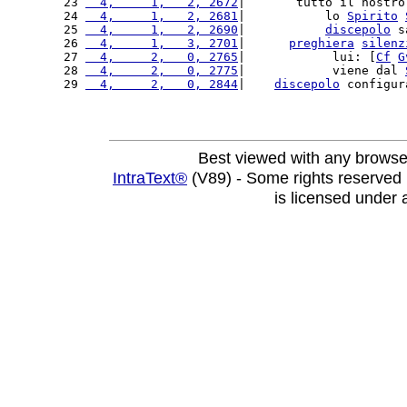
23 
  4,     1,   2, 2672
|       tutto il nostro
24 
  4,     1,   2, 2681
|           lo 
Spirito
25 
  4,     1,   2, 2690
|           
discepolo
 s
26 
  4,     1,   3, 2701
|      
preghiera
silenz
27 
  4,     2,   0, 2765
|            lui: [
Cf
G
28 
  4,     2,   0, 2775
|            viene dal 
29 
  4,     2,   0, 2844
|    
discepolo
 configur
Best viewed with any browse
IntraText®
(V89) - Some rights reserved
is licensed under