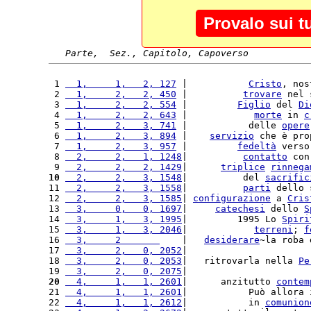
Provalo sui t
Parte,  Sez., Capitolo, Capoverso
 1 
  1,     1,   2, 127
 |           
Cristo
, nos
 2 
  1,     2,   2, 450
 |          
trovare
 nel 
 3 
  1,     2,   2, 554
 |         
Figlio
 del 
Di
 4 
  1,     2,   2, 643
 |            
morte
 in 
c
 5 
  1,     2,   3, 741
 |           delle 
opere
 6 
  1,     2,   3, 894
 |    
servizio
 che è pro
 7 
  1,     2,   3, 957
 |         
fedeltà
 verso
 8 
  2,     2,   1, 1248
|          
contatto
 con
 9 
  2,     2,   2, 1429
|      
triplice
rinnega
10
  2,     2,   3, 1548
|          del 
sacrific
11 
  2,     2,   3, 1558
|          
parti
 dello 
12 
  2,     2,   3, 1585
| 
configurazione
 a 
Cris
13 
  3,     0,   0, 1697
|     
catechesi
 dello 
S
14 
  3,     1,   3, 1995
|         1995 Lo 
Spiri
15 
  3,     1,   3, 2046
|            
terreni
; 
f
16 
  3,     2       
    |   
desiderare
~la roba 
17 
  3,     2,   0, 2052
|                      
18 
  3,     2,   0, 2053
|   ritrovarla nella 
Pe
19 
  3,     2,   0, 2075
|                      
20
  4,     1,   1, 2601
|      anzitutto 
contem
21 
  4,     1,   1, 2601
|           Può allora 
22 
  4,     1,   1, 2612
|           in 
comunion