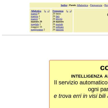
Indice
|
Parole
:
Alfabetica
-
Frequenza
-
Ro
Alfabetica
[
«
»
]
Frequenza
[
«
»
]
maestà
9
29 fanno
maestra
1
29
fatti
maestri
7
29
felicità
maestro 29
29 maestro
magdala
2
29
mortale
maggior 19
29
ordinato
maggioranza
2
29
passioni
co
intelligenza a
Il servizio automatico 
ogni pa
e trova erri in visi bili