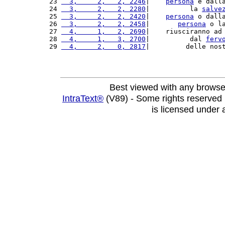
23 
  3,     2,   2, 2246
|    
persona
 e dall
24 
  3,     2,   2, 2280
|          la 
salve
25 
  3,     2,   2, 2420
|    
persona
 o dall
26 
  3,     2,   2, 2458
|       
persona
 o l
27 
  4,     1,   2, 2690
|    riusciranno ad
28 
  4,     1,   3, 2700
|          dal 
ferv
29 
  4,     2,   0, 2817
|         delle nos
Best viewed with any browse
IntraText®
(V89) - Some rights reserved
is licensed under