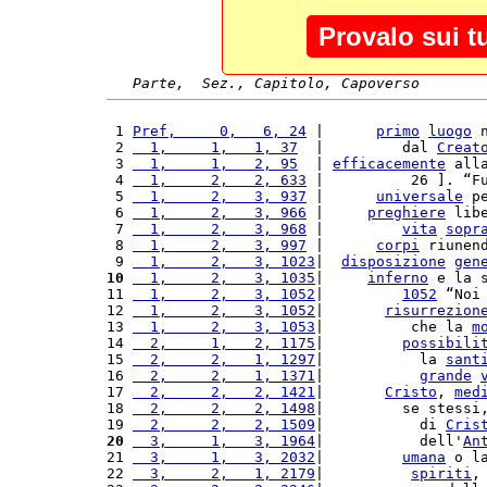
Provalo sui t
Parte,  Sez., Capitolo, Capoverso
 1 
Pref,     0,   6, 24
 |      
primo
luogo
 
 2 
  1,     1,   1, 37
  |         dal 
Creat
 3 
  1,     1,   2, 95
  | 
efficacemente
 all
 4 
  1,     2,   2, 633
 |          26 ]. “F
 5 
  1,     2,   3, 937
 |      
universale
 p
 6 
  1,     2,   3, 966
 |     
preghiere
 lib
 7 
  1,     2,   3, 968
 |         
vita
sopr
 8 
  1,     2,   3, 997
 |      
corpi
 riunen
 9 
  1,     2,   3, 1023
|  
disposizione
gen
10
  1,     2,   3, 1035
|     
inferno
 e la 
11 
  1,     2,   3, 1052
|         
1052
 “Noi
12 
  1,     2,   3, 1052
|       
risurrezion
13 
  1,     2,   3, 1053
|          che la 
m
14 
  2,     1,   2, 1175
|         
possibili
15 
  2,     2,   1, 1297
|           la 
sant
16 
  2,     2,   1, 1371
|           
grande
17 
  2,     2,   2, 1421
|       
Cristo
, 
med
18 
  2,     2,   2, 1498
|         se stessi
19 
  2,     2,   2, 1509
|           di 
Cris
20
  3,     1,   3, 1964
|           dell'
An
21 
  3,     1,   3, 2032
|         
umana
 o l
22 
  3,     2,   1, 2179
|          
spiriti
,