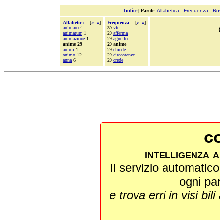
Indice
|
Parole
:
Alfabetica
-
Frequenza
-
Ro
Alfabetica
[
«
»
]
Frequenza
[
«
»
]
animato
4
30
vie
animatum
1
29
afferma
animazione
1
29
agnello
anime 29
29 anime
animi
1
29
chiede
animo
12
29
circostanze
anna
6
29
crede
co
intelligenza a
Il servizio automatico 
ogni pa
e trova erri in visi bili