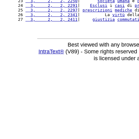
23 
  3,     2,   2, 2250
|       
società
umana
 e 
24 
  3,     2,   2, 2291
|    
Esclusi
 i 
casi
 di 
p
25 
  3,     2,   2, 2297
| 
prescrizioni
mediche
 d
26 
  3,     2,   2, 2341
|          La 
virtù
 dell
27 
  3,     2,   2, 2411
|     
giustizia
commutat
Best viewed with any browse
IntraText®
(V89) - Some rights reserved
is licensed under