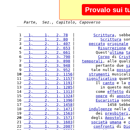
Provalo sui t
Parte,  Sez., Capitolo, Capoverso
 1 
  1,     1,   2, 78
  |        
Scrittura
, sebb
 2 
  1,     1,   2, 80
  |           
Scrittura
 so
 3 
  1,     2,   1, 407
 |      
peccato
originale
 4 
  1,     2,   2, 653
 |          
Risurrezione
 
 5 
  1,     2,   2, 661
 |         Quest'
ultima
t
 6 
  1,     2,   3, 790
 |          
Corpo
 di 
Cris
 7 
  1,     2,   3, 898
 |   
temporali
, alle qual
 8 
  1,     2,   3, 948
 |         pertanto due 
s
 9 
  1,     2,   3, 952
 |       tale nulla 
possi
10
  2,     1,   2, 1156
|      
strumenti
 musical
11 
  2,     1,   2, 1157
|     
significativa
 quan
12 
  2,     1,   2, 1191
|         Il 
canto
 e la 
13 
  2,     2,   1, 1285
|           in questo mo
14 
  2,     2,   1, 1313
|         come 
effetto
 d
15 
  2,     2,   1, 1324
|         
opere
 di 
apost
16 
  2,     2,   1, 1396
|         
Eucaristia
 son
17 
  2,     2,   2, 1458
|              1458 Sebb
18 
  2,     2,   2, 1471
|      
indulgenze
 nella 
19 
  2,     2,   3, 1563
|         dei 
presbiteri
20
  2,     2,   3, 1571
|       degli 
Apostoli
, 
21 
  2,     2,   3, 1603
|       
società
umana
 e 
22 
  3,     1,   3, 2007
|        
confronti
 di 
Di