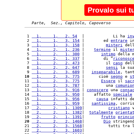
Provalo sui t
Parte,  Sez., Capitolo, Capoverso
 1 
  1,     1,   2, 54
  |            Li ha 
in
 2 
  1,     1,   3, 154
 |        ed 
entrare
 i
 3 
  1,     1,   3, 158
 |         
misteri
 del
 4 
  1,     2,   1, 236
 |    
termine
 il 
miste
 5 
  1,     2,   1, 300
 |       
intimo
 della 
 6 
  1,     2,   1, 337
 |        di “
riconosc
 7 
  1,     2,   2, 473
 |         il 
caso
 del
 8 
  1,     2,   2, 647
 |         
sensi
 la su
 9 
  1,     2,   3, 689
 |   
inseparabile
, tan
10
  1,     2,   3, 775
 |      cioè 
segno
 e 
s
11 
  1,     2,   3, 775
 |       
Essere
 il 
sac
12 
  1,     2,   3, 787
 |         una 
comunio
13 
  1,     2,   3, 916
 | 
conoscere
 una 
consa
14 
  1,     2,   3, 950
 |    affatto 
speciale
15 
  1,     2,   3, 956
 |     
causa
 infatti d
16 
  1,     2,   3, 959
 |   
santissima
, corri
17 
  2,     2,   1, 1309
|          
cristiano
 
18 
  2,     2,   1, 1382
|  
totalmente
orienta
19 
  2,     2,   1, 1391
|       
frutto
princi
20
  2,     2,   2, 1468
|        
Dio
 stringen
21 
  2,     2,   3, 1568
|          tutti tra 
22 
  2,     2,   3, 1603
|                    