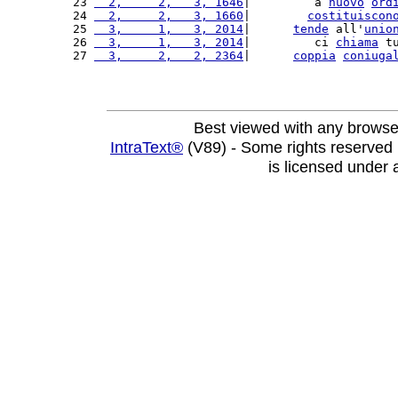
23 
  2,     2,   3, 1646
|         a 
nuovo
ord
24 
  2,     2,   3, 1660
|        
costituiscon
25 
  3,     1,   3, 2014
|      
tende
 all'
unio
26 
  3,     1,   3, 2014
|         ci 
chiama
 t
27 
  3,     2,   2, 2364
|      
coppia
coniuga
Best viewed with any browse
IntraText®
(V89) - Some rights reserved
is licensed under