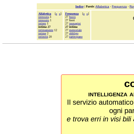
Indice
|
Parole
:
Alfabetica
-
Frequenza
-
Ro
Alfabetica
[
«
»
]
Frequenza
[
«
»
]
intessuta
3
27
fuoco
intessuto
1
27 fuori
intiero
1
27
immagini
intima 27
27 intima
intimamente
12
27
memoriale
intime
2
27
obbligo
intimità
20
27
partecipano
co
intelligenza a
Il servizio automatico 
ogni pa
e trova erri in visi bili