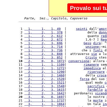
Provalo sui t
Parte,  Sez., Capitolo, Capoverso
 1 
  1,     1,   1, 49
  |     
spinti
 dall'
amor
 2 
  1,     2,   1, 378
 |           della 
donn
 3 
  1,     2,   2, 612
 |           quanto 
red
 4 
  1,     2,   2, 672
 |          1,6-7 ] 
Reg
 5 
  1,     2,   3, 696
 |         
Gesù
dirà
: “
 6 
  1,     2,   3, 714
 |          
unzione
;~mi
 7 
  1,     2,   3, 736
 |        che i 
figli
 d
 8 
  1,     2,   3, 848
 |  attraverso 
vie
 a lu
 9 
  1,     2,   3, 852
 |          
Cristo
 stes
10
  2,     0,   0, 1072
| 
conversione
; allora 
11 
  2,     1,   1, 1109
|         
rimanere
 sem
12 
  2,     2,   1, 1272
|         
impedisca
 al
13 
  2,     2,   1, 1290
|           
riservare
 
14 
  2,     2,   2, 1460
|          della 
croce
15 
  2,     2,   2, 1520
|       
forza
 del suo 
16 
  2,     2,   2, 1521
|          qual modo 
c
17 
  2,     2,   3, 1540
|           
sacrifici
 
18 
  2,     2,   3, 1615
|           
fardello
i
19 
  2,     2,   3, 1642
|    perdonarsi 
vicend
20
  3,     0,   0, 1697
|           le nostre 
21 
  3,     1,   1, 1737
|           la 
morte
 i
22 
  3,     1,   1, 1864
|           Un tale 
in