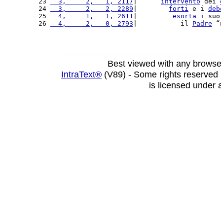
23 
  3,     2,   1, 2117
|      
intervento
 dei 
24 
  3,     2,   2, 2289
|        
forti
 e i 
deb
25 
  4,     1,   1, 2611
|         
esorta
 i suo
26 
  4,     2,   0, 2793
|           il 
Padre
 “
Best viewed with any browse
IntraText®
(V89) - Some rights reserved
is licensed under