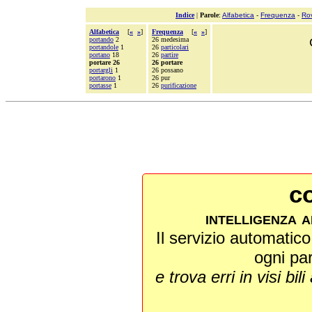
Indice
|
Parole
:
Alfabetica
-
Frequenza
-
Ro
Alfabetica
[
«
»
]
Frequenza
[
«
»
]
portando
2
26 medesima
portandole
1
26
particolari
portano
18
26
partire
portare 26
26 portare
portargli
1
26 possano
portarono
1
26 pur
portasse
1
26
purificazione
co
intelligenza a
Il servizio automatico 
ogni pa
e trova erri in visi bili