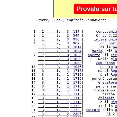
Provalo sui t
Parte,  Sez., Capitolo, Capoverso
 1 
  1,     1,   3, 184
 |      
conoscenza
 2 
  1,     2,   2, 544
 |      
Cf
Lc
 7,22
 3 
  1,     2,   3, 956
 |     
intima
unio
 4 
  1,     2,   3, 962
 |       loro 
puri
 5 
  1,     2,   3, 1014
|        ne le 
pe
 6 
  1,     2,   3, 1024
|    
Maria
, gli 
a
 7 
  1,     2,   3, 1026
|  
aperto
” il 
cie
 8 
  1,     2,   3, 1029
|       Nella 
glo
 9 
  1,     2,   3, 1033
|      
comunione
 
10
  1,     2,   3, 1036
|        
essere
a
11 
  3,     1,   1, 1716
|       ma al 
Reg
12 
  3,     1,   1, 1716
|        è il 
Reg
13 
  3,     1,   1, 1716
|    perché saran
14 
  3,     1,   1, 1716
|       
ereditera
15 
  3,     1,   1, 1716
|      perché sar
16 
  3,     1,   1, 1716
|     troveranno 
17 
  3,     1,   1, 1716
|         perché 
18 
  3,     1,   1, 1716
|       
chiamati
19 
  3,     1,   1, 1716
|        è il 
Reg
20
  3,     1,   1, 1720
|       17 ] la 
v
21 
  3,     1,   1, 1722
| 
entrare
 nella 
g
22 
  3,     2,   2, 2305
|           
Ef
 2,