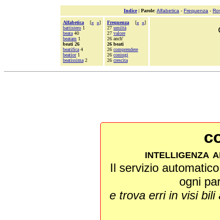
Indice
|
Parole
:
Alfabetica
-
Frequenza
-
Ro
Alfabetica
[
«
»
]
Frequenza
[
«
»
]
battistero
1
27
umiltà
beata
40
27
valore
beatam
1
26 anch'
beati 26
26 beati
beatifica
4
26
comprendere
beatior
1
26
coniugi
beatissima
2
26
crescita
co
intelligenza a
Il servizio automatico 
ogni pa
e trova erri in visi bili