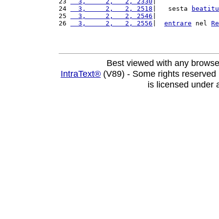
23 
  3,     2,   2, 2330
|                
24 
  3,     2,   2, 2518
|   sesta 
beatitu
25 
  3,     2,   2, 2546
|                
26 
  3,     2,   2, 2556
|  
entrare
 nel 
Re
Best viewed with any browse
IntraText®
(V89) - Some rights reserved
is licensed under