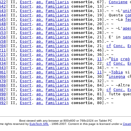
622
| II, 
Esort
. 
ap.
Familiaris
consortio
, 67]. 
Conviene
 
642
| II, 
Esort
. 
ap.
Familiaris
consortio
, 13].~ ~

643
| II, 
Esort
. 
ap.
Familiaris
consortio
, 13].~ ~ ~L'
uni
644
| II, 
Esort
. 
ap.
Familiaris
consortio
, 19]. Questa 
co
645
| II, 
Esort
. 
ap.
Familiaris
consortio
, 19].~ ~ ~La 
fe
648
| II, 
Esort
. 
ap.
Familiaris
consortio
, 20].~ ~

651
| II, 
Esort
. 
ap.
Familiaris
consortio
, 84].~ ~ ~L'
ape
653
| II, 
Esort
. 
ap.
Familiaris
consortio
656
| II, 
Esort
. 
ap.
Familiaris
consortio
, 21]. E' in 
sen
658
| II, 
Esort
. 
ap.
Familiaris
consortio
, 85].~ ~

204
| II, 
Esort
. 
ap.
Familiaris
consortio
, 21; 
cf
Conc.
E
211
| II, 
Esort
. 
ap.
Familiaris
consortio
, 46].~ ~

221
| II, 
Esort
. 
ap.
Familiaris
consortio
, 36].~ ~

331
| II, 
Esort
. 
ap.
Familiaris
consortio
, 
11
].~“
Dio
creò
334
| II, 
Esort
. 
ap.
Familiaris
consortio
, 22; 
cf
Conc.
E
343
| II, 
Esort
. 
ap.
Familiaris
consortio
, 34].~ ~ ~

361
| II, 
Esort
. 
ap.
Familiaris
consortio
, 
11
]~ ~
Tobia
 si
366
| II, 
Esort
. 
ap.
Familiaris
consortio
, 30] “
insegna
370
| II, 
Esort
. 
ap.
Familiaris
consortio
, 32].~ ~

386
| II, 
Esort
. 
ap.
Familiaris
consortio
, 84].~ ~ ~Altre
387
| II, 
Esort
. 
ap.
Familiaris
consortio
, 19; 
cf
Conc.
E
390
| II, 
Esort
. 
ap.
Familiaris
consortio
, 81]. Tutte que
391
| II, 
Esort
. 
ap.
Familiaris
consortio
, 80].~ ~

392
| II, 
Esort
. 
ap.
Familiaris
consortio
Best viewed with any browser at 800x600 or 768x1024 on Tablet PC
me rights reserved by
EuloTech SRL
- 1996-2007. Content in this page is licensed under a
Creat