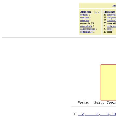
Ind
Alfabetica
[
«
»
]
Frequenza
consoni
1
25
compiut
consono
1
25
compren
consorte
1
25
confront
consortio 25
25 consorti
consortium
3
25
costituit
consostanziale
2
25
creati
constatabile
1
25 dieci
Parte,  Sez., Capi
 1 
  2,     2,   3, 1