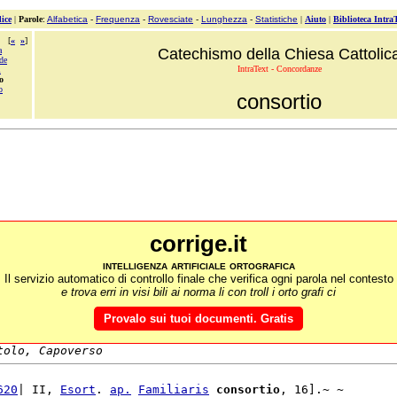
ice
|
Parole
:
Alfabetica
-
Frequenza
-
Rovesciate
-
Lunghezza
-
Statistiche
|
Aiuto
|
Biblioteca Intra
[
«
»
]
a
Catechismo della Chiesa Cattolic
de
IntraText - Concordanze
i
o
o
consortio
corrige.it
intelligenza artificiale ortografica
Il servizio automatico di controllo finale che verifica ogni parola nel contesto
e trova erri in visi bili ai norma li con troll i orto grafi ci
Provalo sui tuoi documenti. Gratis
tolo, Capoverso
620
| II, 
Esort
. 
ap.
Familiaris
consortio
, 16].~ ~
