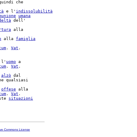
quindi che

tà
 e l'
indissolubilità
munione
umana
deltà
 dell'

rtura
 alla

o
 alla 
famiglia
cum
. 
Vat
.

 l'
uomo
 a

cum
. 
Vat
.

 
alzò
 dal

 
offese
 alla

cum
. 
Vat
.

ste 
situazioni
ive Commons License