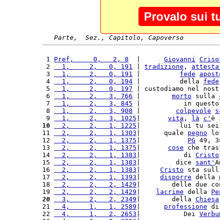
Provalo sui t
Parte,  Sez., Capitolo, Capoverso
 1 
Pref,     0,   2, 8
  |      
Giovanni
Criso
 2 
  1,     2,   0, 191
 | 
tradizione
, 
attesta
 3 
  1,     2,   0, 191
 |          
fede
apost
 4 
  1,     2,   0, 194
 |          della 
fede
 5 
  1,     2,   0, 197
 | custodiamo nel nost
 6 
  1,     2,   3, 766
 |        
morto
 sulla 
 7 
  1,     2,   3, 845
 |           in questo
 8 
  1,     2,   3, 908
 |         
colpevole
s
 9 
  1,     2,   3, 1025
|       
vita
, 
là
c'
è 
10
  2,     2,   1, 1225
|          lui tu sei
11 
  2,     2,   1, 1303
|      quale 
pegno
 lo
12 
  2,     2,   1, 1375
|            
PG
 49, 3
13 
  2,     2,   1, 1375
|       
cose
 che tras
14 
  2,     2,   1, 1383
|           di 
Cristo
15 
  2,     2,   1, 1383
|         dice 
sant'
A
16 
  2,     2,   1, 1383
|     
Cristo
 sta sull
17 
  2,     2,   1, 1393
|     
disporre
 della 
18 
  2,     2,   2, 1429
|        delle due co
19 
  2,     2,   2, 1429
|    
lacrime
 della 
Pe
20
  3,     2,   2, 2349
|        della 
Chiesa
21 
  4,     1,   1, 2589
|      
professione
 di
22 
  4,     1,   2, 2653
|           Dei 
Verbu