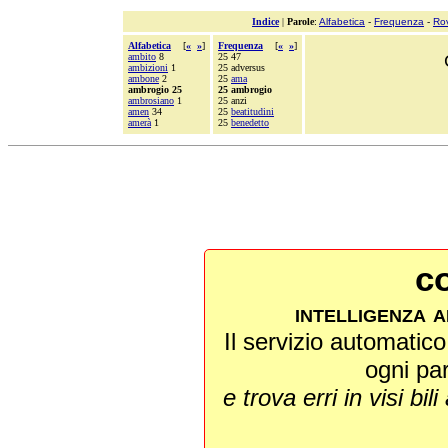
Indice
|
Parole
:
Alfabetica
-
Frequenza
-
Ro
Alfabetica
[
«
»
]
Frequenza
[
«
»
]
ambito
8
25 47
ambizioni
1
25 adversus
ambone
2
25
ama
ambrogio 25
25 ambrogio
ambrosiano
1
25 anzi
amen
34
25
beatitudini
amerà
1
25
benedetto
co
intelligenza a
Il servizio automatico 
ogni pa
e trova erri in visi bili