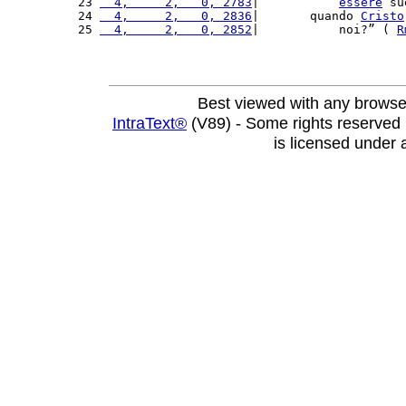
23 
  4,     2,   0, 2783
|           
essere
 su
24 
  4,     2,   0, 2836
|       quando 
Cristo
25 
  4,     2,   0, 2852
|           noi?” ( 
R
Best viewed with any browse
IntraText®
(V89) - Some rights reserved
is licensed under