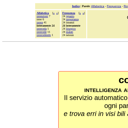
Indice
|
Parole
:
Alfabetica
-
Frequenza
-
Ro
Alfabetica
[
«
»
]
Frequenza
[
«
»
]
intenzioni
7
24
ignazio
inter 6
24
importanza
intera
41
24 innanzi
interamente 24
24 interamente
interceda
1
24
liturgico
intercede
11
24
malati
intercedendo
1
24 nessun
co
intelligenza a
Il servizio automatico 
ogni pa
e trova erri in visi bili