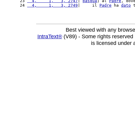
23 
  4,     1,   3, 2747
| 
pasqua
] al 
Padre
, dov
24 
  4,     1,   3, 2749
|     il 
Padre
 ha 
dato
 
Best viewed with any browse
IntraText®
(V89) - Some rights reserved
is licensed under