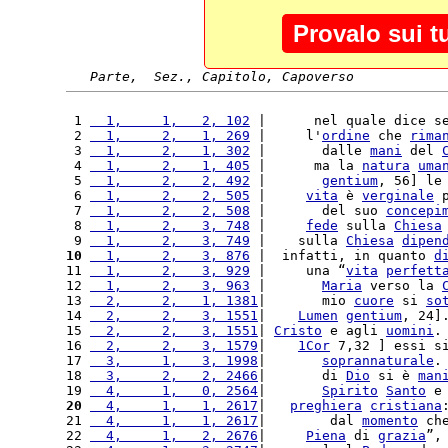
Provalo sui t
Parte,  Sez., Capitolo, Capoverso
 1 
  1,     1,   2, 102
 |      nel quale dice s
 2 
  1,     2,   1, 269
 |     l'
ordine
 che 
rima
 3 
  1,     2,   1, 302
 |       dalle 
mani
 del 
 4 
  1,     2,   1, 405
 |      ma la 
natura
uma
 5 
  1,     2,   2, 492
 |       
gentium
, 56] le
 6 
  1,     2,   2, 505
 |     
vita
 è 
verginale
 
 7 
  1,     2,   2, 508
 |       del suo 
concepi
 8 
  1,     2,   3, 748
 |     
fede
 sulla 
Chiesa
 9 
  1,     2,   3, 749
 |    sulla 
Chiesa
dipen
10
  1,     2,   3, 876
 |  infatti, in quanto 
d
11 
  1,     2,   3, 929
 |     una “
vita
perfett
12 
  1,     2,   3, 963
 |       
Maria
 verso la 
13 
  2,     2,   1, 1381
|       mio 
cuore
 si 
so
14 
  2,     2,   3, 1551
|    
Lumen
gentium
, 24]
15 
  2,     2,   3, 1551
| 
Cristo
 e agli 
uomini
.
16 
  2,     2,   3, 1579
|    
1Cor
 7,32 ] essi s
17 
  3,     1,   3, 1998
|       
soprannaturale
.
18 
  3,     2,   2, 2466
|       di 
Dio
 si è 
man
19 
  4,     1,   0, 2564
|       
Spirito
Santo
 e
20
  4,     1,   1, 2617
|   
preghiera
cristiana
21 
  4,     1,   1, 2617
|        dal 
momento
 ch
22 
  4,     1,   2, 2676
|     
Piena
 di 
grazia
”,