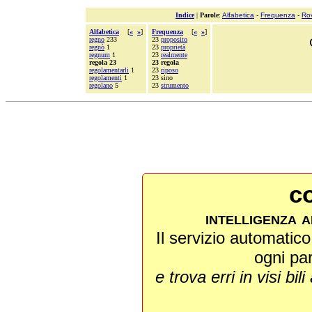
Indice
|
Parole
:
Alfabetica
-
Frequenza
-
Ro
Alfabetica
[
«
»
]
Frequenza
[
«
»
]
regno
233
23
proposito
regnò
1
23
proprietà
regnum
1
23
realmente
regola 23
23 regola
regolamentarli
1
23
riposo
regolamenti
1
23 sino
regolano
5
23
strumento
co
intelligenza a
Il servizio automatico 
ogni pa
e trova erri in visi bili