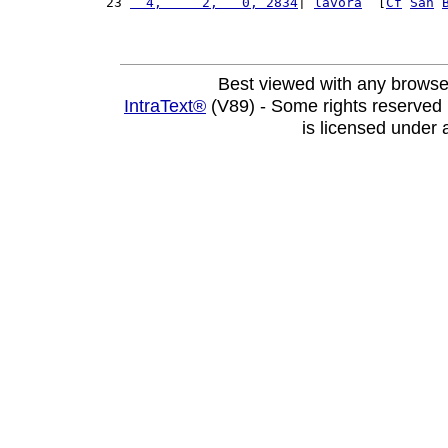
23 
  4,     2,   0, 2834
| 
lavora
” [
Cf
San
Best viewed with any browse
IntraText®
(V89) - Some rights reserved
is licensed under