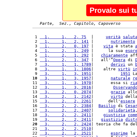
Provalo sui t
Parte,  Sez., Capitolo, Capoverso
 1 
  1,     1,   2, 75
  |     
verità
salut
 2 
  1,     1,   2, 141
 |       
nutrimento
 3 
  1,     2,   0, 197
 |    
vita
 è stata 
 4 
  1,     2,   1, 249
 |      la sua 
espr
 5 
  1,     2,   1, 292
 |   
chiaramente
 af
 6 
  1,     2,   1, 347
 |   all'“
Opera
 di 
 7 
  3,     1,   1, 1789
|       
derivi
 un 
 8 
  3,     1,   1, 1806
|    altre 
virtù
i
 9 
  3,     1,   3, 1951
|           
1951
 L
10
  3,     1,   3, 1957
|       
naturale
r
11 
  3,     1,   3, 1970
|       essa si 
ri
12 
  3,     1,   3, 2016
|        
Osservand
13 
  3,     2,   0, 2074
|       
grazie
 all
14 
  3,     2,   1, 2142
|       
virtù
 dell
15 
  3,     2,   2, 2261
|      dell'
essere
16 
  3,     2,   2, 2384
|  
Basilio
 di 
Cesa
17 
  3,     2,   2, 2407
|      
solidarietà
18 
  3,     2,   2, 2411
|    
giustizia
com
19 
  3,     2,   2, 2411
|   
giustizia
dist
20
  3,     2,   2, 2424
| teoria che fa de
21 
  3,     2,   2, 2510
|                 
22 
  3,     2,   2, 2521
|       
esprime
 la